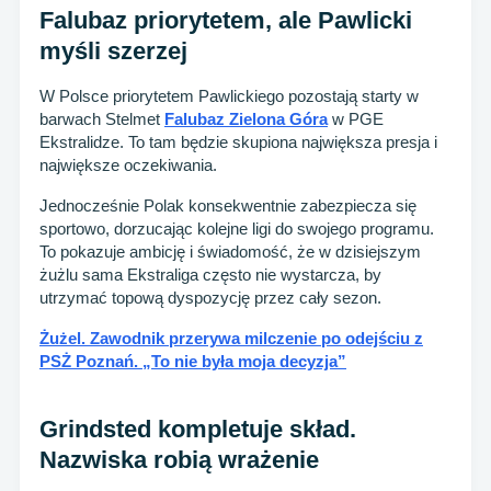
Falubaz priorytetem, ale Pawlicki
myśli szerzej
W Polsce priorytetem Pawlickiego pozostają starty w
barwach Stelmet
Falubaz Zielona Góra
w PGE
Ekstralidze. To tam będzie skupiona największa presja i
największe oczekiwania.
Jednocześnie Polak konsekwentnie zabezpiecza się
sportowo, dorzucając kolejne ligi do swojego programu.
To pokazuje ambicję i świadomość, że w dzisiejszym
żużlu sama Ekstraliga często nie wystarcza, by
utrzymać topową dyspozycję przez cały sezon.
Żużel. Zawodnik przerywa milczenie po odejściu z
PSŻ Poznań. „To nie była moja decyzja”
Grindsted kompletuje skład.
Nazwiska robią wrażenie