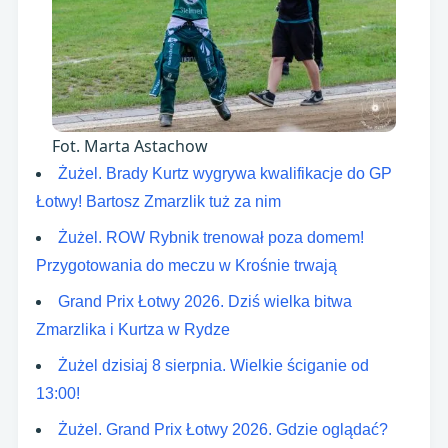
Fot. Marta Astachow
Żużel. Brady Kurtz wygrywa kwalifikacje do GP
Łotwy! Bartosz Zmarzlik tuż za nim
Żużel. ROW Rybnik trenował poza domem!
Przygotowania do meczu w Krośnie trwają
Grand Prix Łotwy 2026. Dziś wielka bitwa
Zmarzlika i Kurtza w Rydze
Żużel dzisiaj 8 sierpnia. Wielkie ściganie od
13:00!
Żużel. Grand Prix Łotwy 2026. Gdzie oglądać?