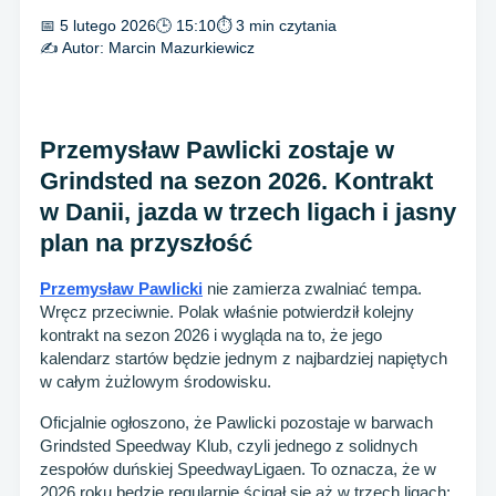
📅 5 lutego 2026
🕒 15:10
⏱ 3 min czytania
✍️ Autor:
Marcin Mazurkiewicz
Przemysław Pawlicki zostaje w
Grindsted na sezon 2026. Kontrakt
w Danii, jazda w trzech ligach i jasny
plan na przyszłość
Przemysław Pawlicki
nie zamierza zwalniać tempa.
Wręcz przeciwnie. Polak właśnie potwierdził kolejny
kontrakt na sezon 2026 i wygląda na to, że jego
kalendarz startów będzie jednym z najbardziej napiętych
w całym żużlowym środowisku.
Oficjalnie ogłoszono, że Pawlicki pozostaje w barwach
Grindsted Speedway Klub, czyli jednego z solidnych
zespołów duńskiej SpeedwayLigaen. To oznacza, że w
2026 roku będzie regularnie ścigał się aż w trzech ligach: