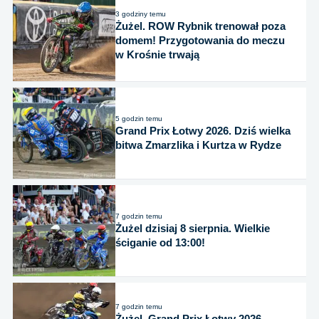
3 godziny temu
Żużel. ROW Rybnik trenował poza
domem! Przygotowania do meczu
w Krośnie trwają
5 godzin temu
Grand Prix Łotwy 2026. Dziś wielka
bitwa Zmarzlika i Kurtza w Rydze
7 godzin temu
Żużel dzisiaj 8 sierpnia. Wielkie
ściganie od 13:00!
7 godzin temu