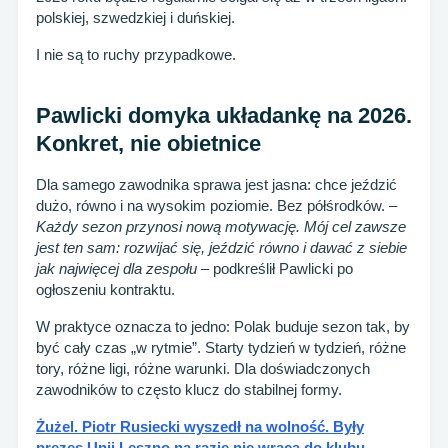
polskiej, szwedzkiej i duńskiej.
I nie są to ruchy przypadkowe.
Pawlicki domyka układankę na 2026.
Konkret, nie obietnice
Dla samego zawodnika sprawa jest jasna: chce jeździć
dużo, równo i na wysokim poziomie. Bez półśrodków. –
Każdy sezon przynosi nową motywację. Mój cel zawsze
jest ten sam: rozwijać się, jeździć równo i dawać z siebie
jak najwięcej dla zespołu
– podkreślił Pawlicki po
ogłoszeniu kontraktu.
W praktyce oznacza to jedno: Polak buduje sezon tak, by
być cały czas „w rytmie”. Starty tydzień w tydzień, różne
tory, różne ligi, różne warunki. Dla doświadczonych
zawodników to często klucz do stabilnej formy.
Żużel. Piotr Rusiecki wyszedł na wolność. Były
prezes Unii Leszno na razie nie wraca do klubu