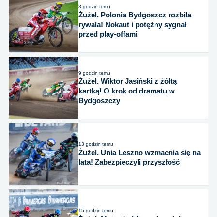
8 godzin temu
Żużel. Polonia Bydgoszcz rozbiła
rywala! Nokaut i potężny sygnał
przed play-offami
9 godzin temu
Żużel. Wiktor Jasiński z żółtą
kartką! O krok od dramatu w
Bydgoszczy
13 godzin temu
Żużel. Unia Leszno wzmacnia się na
lata! Zabezpieczyli przyszłość
15 godzin temu