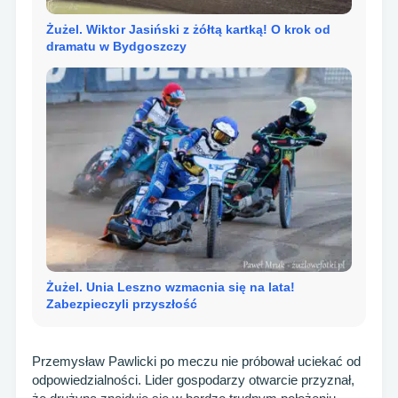
Żużel. Wiktor Jasiński z żółtą kartką! O krok od
dramatu w Bydgoszczy
Żużel. Unia Leszno wzmacnia się na lata!
Zabezpieczyli przyszłość
Przemysław Pawlicki po meczu nie próbował uciekać od
odpowiedzialności. Lider gospodarzy otwarcie przyznał,