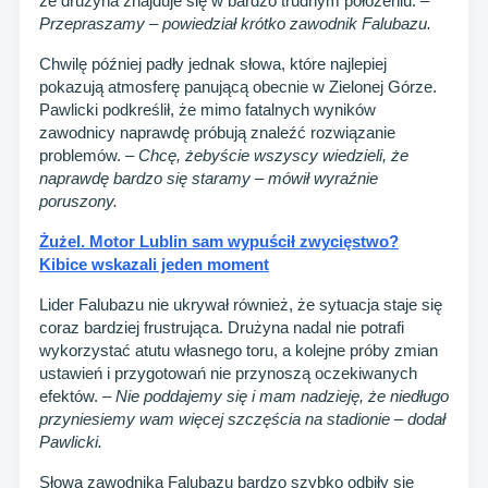
że drużyna znajduje się w bardzo trudnym położeniu.
–
Przepraszamy – powiedział krótko zawodnik Falubazu.
Chwilę później padły jednak słowa, które najlepiej
pokazują atmosferę panującą obecnie w Zielonej Górze.
Pawlicki podkreślił, że mimo fatalnych wyników
zawodnicy naprawdę próbują znaleźć rozwiązanie
problemów.
– Chcę, żebyście wszyscy wiedzieli, że
naprawdę bardzo się staramy – mówił wyraźnie
poruszony.
Żużel. Motor Lublin sam wypuścił zwycięstwo?
Kibice wskazali jeden moment
Lider Falubazu nie ukrywał również, że sytuacja staje się
coraz bardziej frustrująca. Drużyna nadal nie potrafi
wykorzystać atutu własnego toru, a kolejne próby zmian
ustawień i przygotowań nie przynoszą oczekiwanych
efektów.
– Nie poddajemy się i mam nadzieję, że niedługo
przyniesiemy wam więcej szczęścia na stadionie – dodał
Pawlicki.
Słowa zawodnika Falubazu bardzo szybko odbiły się