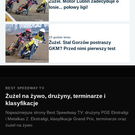
Żużel. Motor Lublin zadecyduje o
losie... połowy ligi!
15 godzin temu
Żużel. Stal Gorzów postraszy
GKM? Przed nimi pierwszy test
BEST SPEEDWAY TV
Żużel na żywo, drużyny, terminarze i
klasyfikacje
Najważniejsze strony Best Speedway TV: drużyny PGE Ekstraligi
i Metalkas 2. Ekstraligi, klasyfikacje Grand Prix, terminarze oraz
żużel na żywo.