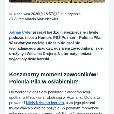
📅 4 czerwca 2026
🕒 18:57
⏱ 2 min czytania
✍️ Autor:
Marcin Mazurkiewicz
Adrian Cyfer
przeżył bardzo niebezpieczne chwile
podczas meczu Hunters PSŻ Poznań – Polonia Piła.
W czwartym wyścigu doszło do groźnie
wyglądającego upadku z udziałem zawodnika pilskiej
drużyny i Williama Drejera. Na tor natychmiast
wyjechały dwie karetki.
Koszmarny moment zawodników!
Polonia Piła w osłabieniu?
Do zdarzenia doszło w powtórce piątego wyścigu
spotkania Metalkas 2. Ekstraligi w Poznaniu. Od startu
prowadził
Niels Kristian Iversen
, a za jego plecami
trwała walka o kolejne pozycje. W pewnym momencie
jadącego na trzecim miejscu Williama Drejera podniosło