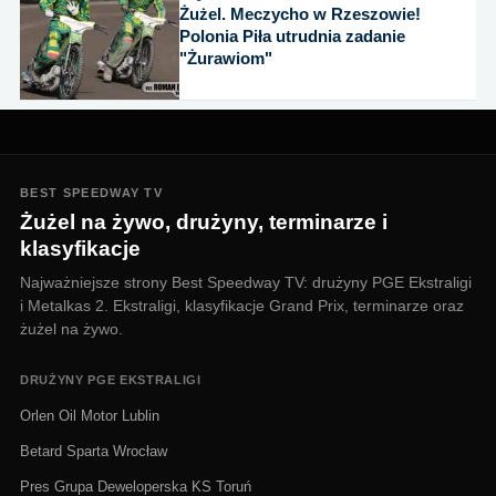
Żużel. Meczycho w Rzeszowie!
Polonia Piła utrudnia zadanie
"Żurawiom"
BEST SPEEDWAY TV
Żużel na żywo, drużyny, terminarze i
klasyfikacje
Najważniejsze strony Best Speedway TV: drużyny PGE Ekstraligi
i Metalkas 2. Ekstraligi, klasyfikacje Grand Prix, terminarze oraz
żużel na żywo.
DRUŻYNY PGE EKSTRALIGI
Orlen Oil Motor Lublin
Betard Sparta Wrocław
Pres Grupa Deweloperska KS Toruń