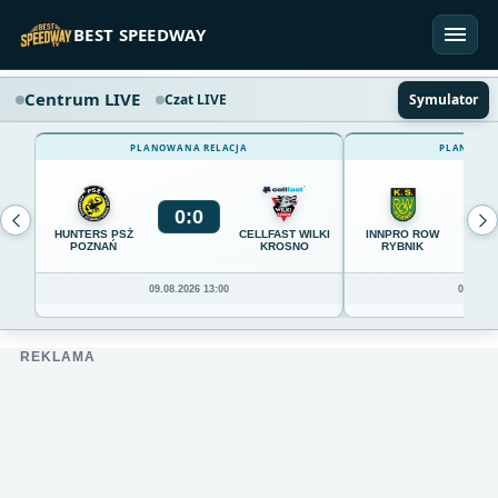
Przejdź do treści
BEST SPEEDWAY
Centrum LIVE
Czat LIVE
Symulator
PLANOWANA RELACJA
PLANOWAN
0
:
0
0
HUNTERS PSŻ
CELLFAST WILKI
INNPRO ROW
POZNAŃ
KROSNO
RYBNIK
09.08.2026 13:00
09.08.20
REKLAMA