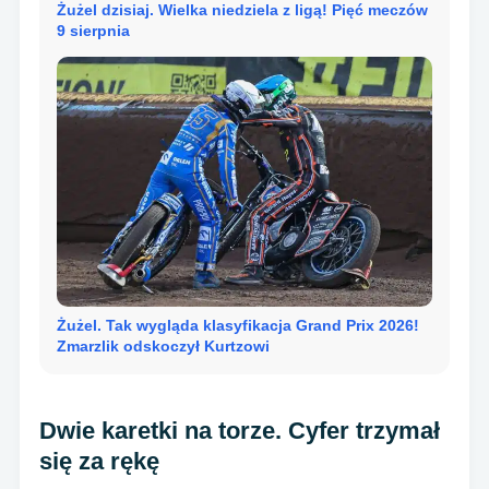
Żużel dzisiaj. Wielka niedziela z ligą! Pięć meczów
9 sierpnia
Żużel. Tak wygląda klasyfikacja Grand Prix 2026!
Zmarzlik odskoczył Kurtzowi
Dwie karetki na torze. Cyfer trzymał
się za rękę