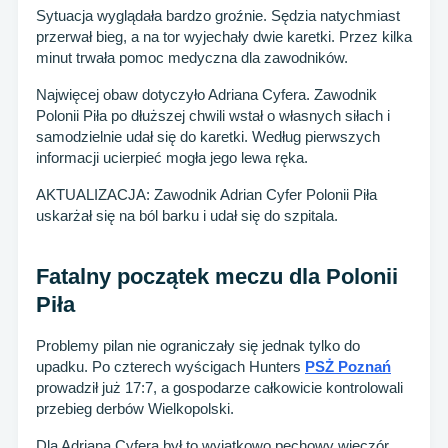
Sytuacja wyglądała bardzo groźnie. Sędzia natychmiast
przerwał bieg, a na tor wyjechały dwie karetki. Przez kilka
minut trwała pomoc medyczna dla zawodników.
Najwięcej obaw dotyczyło Adriana Cyfera. Zawodnik
Polonii Piła po dłuższej chwili wstał o własnych siłach i
samodzielnie udał się do karetki. Według pierwszych
informacji ucierpieć mogła jego lewa ręka.
AKTUALIZACJA: Zawodnik Adrian Cyfer Polonii Piła
uskarżał się na ból barku i udał się do szpitala.
Fatalny początek meczu dla Polonii
Piła
Problemy pilan nie ograniczały się jednak tylko do
upadku. Po czterech wyścigach Hunters
PSŻ Poznań
prowadził już 17:7, a gospodarze całkowicie kontrolowali
przebieg derbów Wielkopolski.
Dla Adriana Cyfera był to wyjątkowo pechowy wieczór.