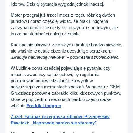
liderów. Dzisiaj sytuacja wygląda jednak inaczej.
Motor przegrał już trzeci mecz z rzędu różnicą dwóch
punktów i coraz częściej widać, że brak Lindgrena
zaczyna odbijać się nie tylko na wyniku sportowym, ale
także na stabilności całego zespołu.
Kuciapa nie ukrywał, że drużynie brakuje bardzo niewiele,
ale właśnie te detale obecnie decydują o porażkach.
–
„Brakuje naprawdę niewiele” – podkreślał szkoleniowiec.
W Lublinie coraz częściej pojawiają się pytania, czy
młodsi zawodnicy są już gotowi, by regularnie
przejmować odpowiedzialność za wynik w
najważniejszych momentach spotkań. W meczu z GKM
Grudziądz ponownie zabrakło kilku kluczowych punktów,
które w poprzednich sezonach bardzo często dawał
właśnie
Fredrik Lindgren
.
Żużel. Falubaz przeprasza kibiców. Przemysław
Pawlicki: „Naprawdę bardzo się staramy”