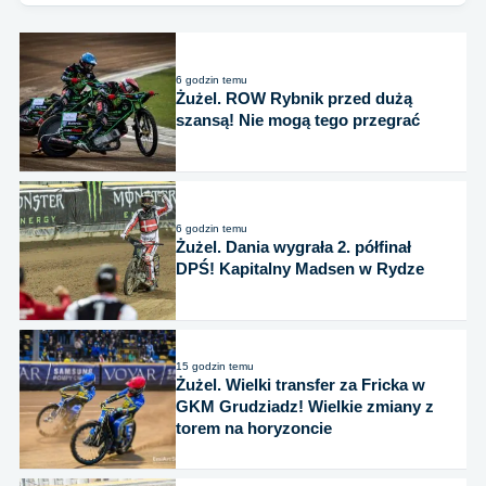
6 godzin temu
Żużel. ROW Rybnik przed dużą
szansą! Nie mogą tego przegrać
6 godzin temu
Żużel. Dania wygrała 2. półfinał
DPŚ! Kapitalny Madsen w Rydze
15 godzin temu
Żużel. Wielki transfer za Fricka w
GKM Grudziadz! Wielkie zmiany z
torem na horyzoncie