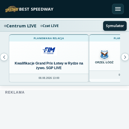
Przejdź do treści
BEST SPEEDWAY
Centrum LIVE
Czat LIVE
Symulator
PLANOWANA RELACJA
PLANOWAN
0
ORZEŁ ŁÓDŹ
Kwalifikacje Grand Prix Łotwy w Rydze na
żywo. SGP LIVE
08.08.20
08.08.2026 13:00
REKLAMA