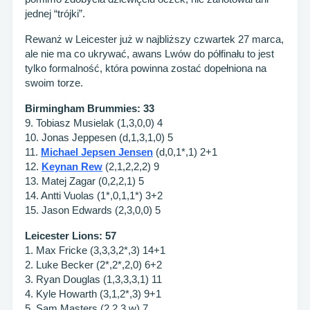
jednej “trójki”.
Rewanż w Leicester już w najbliższy czwartek 27 marca,
ale nie ma co ukrywać, awans Lwów do półfinału to jest
tylko formalność, która powinna zostać dopełniona na
swoim torze.
Birmingham Brummies: 33
9. Tobiasz Musielak (1,3,0,0) 4
10. Jonas Jeppesen (d,1,3,1,0) 5
11.
Michael Jepsen Jensen
(d,0,1*,1) 2+1
12.
Keynan Rew
(2,1,2,2,2) 9
13. Matej Zagar (0,2,2,1) 5
14. Antti Vuolas (1*,0,1,1*) 3+2
15. Jason Edwards (2,3,0,0) 5
Leicester Lions: 57
1. Max Fricke (3,3,3,2*,3) 14+1
2. Luke Becker (2*,2*,2,0) 6+2
3. Ryan Douglas (1,3,3,3,1) 11
4. Kyle Howarth (3,1,2*,3) 9+1
5. Sam Masters (2,2,3,w) 7