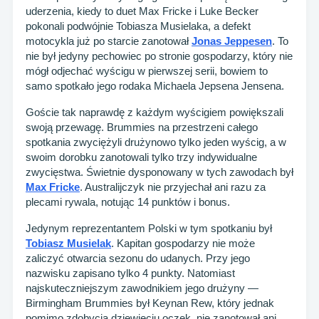
uderzenia, kiedy to duet Max Fricke i Luke Becker
pokonali podwójnie Tobiasza Musielaka, a defekt
motocykla już po starcie zanotował
Jonas Jeppesen
. To
nie był jedyny pechowiec po stronie gospodarzy, który nie
mógł odjechać wyścigu w pierwszej serii, bowiem to
samo spotkało jego rodaka Michaela Jepsena Jensena.
Goście tak naprawdę z każdym wyścigiem powiększali
swoją przewagę. Brummies na przestrzeni całego
spotkania zwyciężyli drużynowo tylko jeden wyścig, a w
swoim dorobku zanotowali tylko trzy indywidualne
zwycięstwa. Świetnie dysponowany w tych zawodach był
Max Fricke
. Australijczyk nie przyjechał ani razu za
plecami rywala, notując 14 punktów i bonus.
Jedynym reprezentantem Polski w tym spotkaniu był
Tobiasz Musielak
. Kapitan gospodarzy nie może
zaliczyć otwarcia sezonu do udanych. Przy jego
nazwisku zapisano tylko 4 punkty. Natomiast
najskuteczniejszym zawodnikiem jego drużyny —
Birmingham Brummies był Keynan Rew, który jednak
pomimo zdobycia dziewięciu oczek, nie zanotował ani