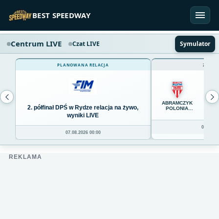
Przejdź do treści
BEST SPEEDWAY
Centrum LIVE
Czat LIVE
Symulator
PLANOWANA RELACJA
ZAKOŃ
65
ABRAMCZYK
2. półfinał DPŚ w Rydze relacja na żywo,
POLONIA
BYDGOSZCZ
wyniki LIVE
06.08.20
07.08.2026 00:00
REKLAMA