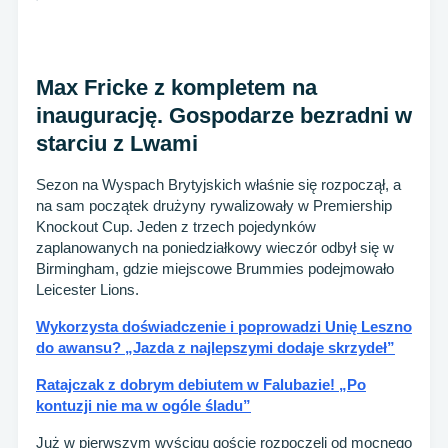
Max Fricke z kompletem na
inaugurację. Gospodarze bezradni w
starciu z Lwami
Sezon na Wyspach Brytyjskich właśnie się rozpoczął, a
na sam początek drużyny rywalizowały w Premiership
Knockout Cup. Jeden z trzech pojedynków
zaplanowanych na poniedziałkowy wieczór odbył się w
Birmingham, gdzie miejscowe Brummies podejmowało
Leicester Lions.
Wykorzysta doświadczenie i poprowadzi Unię Leszno
do awansu? „Jazda z najlepszymi dodaje skrzydeł”
Ratajczak z dobrym debiutem w Falubazie! „Po
kontuzji nie ma w ogóle śladu”
Już w pierwszym wyścigu goście rozpoczęli od mocnego