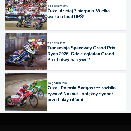
4 godziny temu
Żużel dzisiaj 7 sierpnia. Wielka
walka o finał DPŚ!
6 godzin temu
Transmisja Speedway Grand Prix
Ryga 2026. Gdzie oglądać Grand
Prix Łotwy na żywo?
14 godzin temu
Żużel. Polonia Bydgoszcz rozbiła
rywala! Nokaut i potężny sygnał
przed play-offami