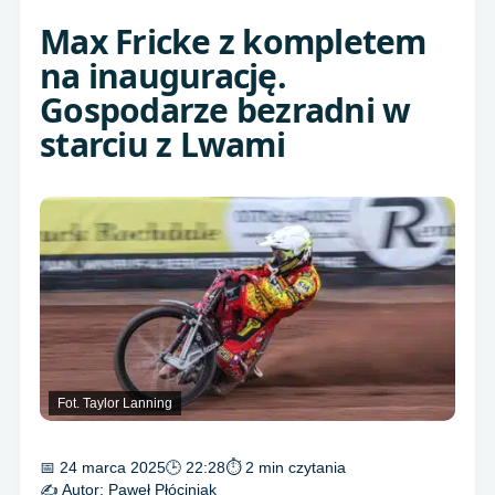
Max Fricke z kompletem
na inaugurację.
Gospodarze bezradni w
starciu z Lwami
Fot. Taylor Lanning
📅 24 marca 2025
🕒 22:28
⏱ 2 min czytania
✍️ Autor:
Paweł Płóciniak