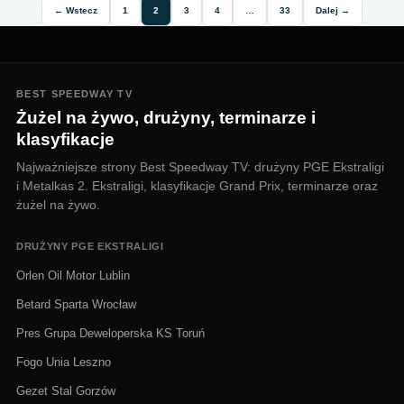
← Wstecz
1
2
3
4
…
33
Dalej →
BEST SPEEDWAY TV
Żużel na żywo, drużyny, terminarze i
klasyfikacje
Najważniejsze strony Best Speedway TV: drużyny PGE Ekstraligi
i Metalkas 2. Ekstraligi, klasyfikacje Grand Prix, terminarze oraz
żużel na żywo.
DRUŻYNY PGE EKSTRALIGI
Orlen Oil Motor Lublin
Betard Sparta Wrocław
Pres Grupa Deweloperska KS Toruń
Fogo Unia Leszno
Gezet Stal Gorzów