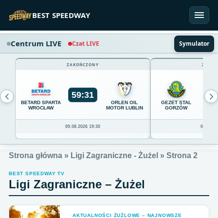
Przejdź do treści
BEST SPEEDWAY
Centrum LIVE
Czat LIVE
Symulator
ZAKOŃCZONY
ZAKOŃ
59
:
31
54
BETARD SPARTA
ORLEN OIL
GEZET STAL
WROCŁAW
MOTOR LUBLIN
GORZÓW
09.08.2026 19:30
09.08.20
Strona główna
»
Ligi Zagraniczne - Żużel
»
Strona 2
BEST SPEEDWAY TV
Ligi Zagraniczne – Żużel
AKTUALNOŚCI ŻUŻLOWE – NAJNOWSZE