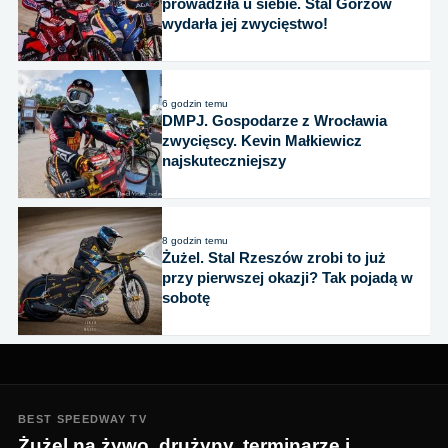
prowadziła u siebie. Stal Gorzów
wydarła jej zwycięstwo!
6 godzin temu
DMPJ. Gospodarze z Wrocławia
zwycięscy. Kevin Małkiewicz
najskuteczniejszy
8 godzin temu
Żużel. Stal Rzeszów zrobi to już
przy pierwszej okazji? Tak pojadą w
sobotę
BEST SPEEDWAY TV
Żużel na żywo, drużyny, terminarze i