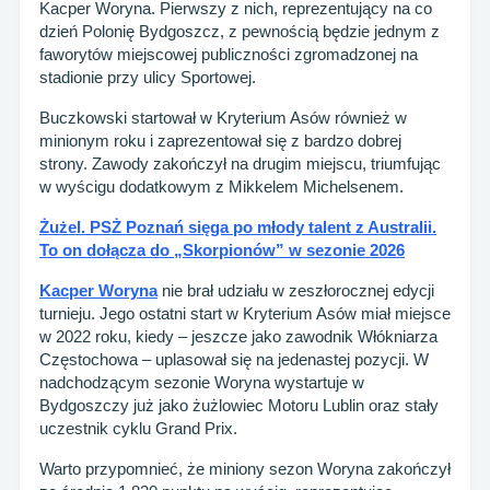
Kacper Woryna. Pierwszy z nich, reprezentujący na co
dzień Polonię Bydgoszcz, z pewnością będzie jednym z
faworytów miejscowej publiczności zgromadzonej na
stadionie przy ulicy Sportowej.
Buczkowski startował w Kryterium Asów również w
minionym roku i zaprezentował się z bardzo dobrej
strony. Zawody zakończył na drugim miejscu, triumfując
w wyścigu dodatkowym z Mikkelem Michelsenem.
Żużel. PSŻ Poznań sięga po młody talent z Australii.
To on dołącza do „Skorpionów” w sezonie 2026
Kacper Woryna
nie brał udziału w zeszłorocznej edycji
turnieju. Jego ostatni start w Kryterium Asów miał miejsce
w 2022 roku, kiedy – jeszcze jako zawodnik Włókniarza
Częstochowa – uplasował się na jedenastej pozycji. W
nadchodzącym sezonie Woryna wystartuje w
Bydgoszczy już jako żużlowiec Motoru Lublin oraz stały
uczestnik cyklu Grand Prix.
Warto przypomnieć, że miniony sezon Woryna zakończył