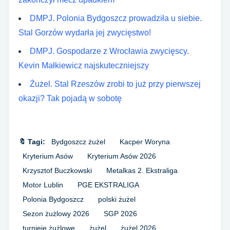
DMPJ. Polonia Bydgoszcz prowadziła u siebie.
Stal Gorzów wydarła jej zwycięstwo!
DMPJ. Gospodarze z Wrocławia zwycięscy.
Kevin Małkiewicz najskuteczniejszy
Żużel. Stal Rzeszów zrobi to już przy pierwszej
okazji? Tak pojadą w sobotę
🔖 Tagi:
Bydgoszcz żużel
Kacper Woryna
Kryterium Asów
Kryterium Asów 2026
Krzysztof Buczkowski
Metalkas 2. Ekstraliga
Motor Lublin
PGE EKSTRALIGA
Polonia Bydgoszcz
polski żużel
Sezon żużlowy 2026
SGP 2026
turnieje żużlowe
żużel
żużel 2026