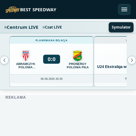
Przejdź do treści
BEST SPEEDWAY
Centrum LIVE
Czat LIVE
Symulator
PLANOWANA RELACJA
ZAKOŃ
0
:
0
ABRAMCZYK
PRONERGY
U24 Ekstraliga we Wro
POLONIA
POLONIA PIŁA
BYDGOSZCZ
04.08.20
06.08.2026 20:30
REKLAMA