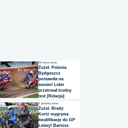
39 minut temu
Żużel. Polonia
Bydgoszcz
postawiła na
swoim! Lider
przetrwał trudny
test [Relacja]
2 godziny temu
Żużel. Brady
Kurtz wygrywa
kwalifikacje do GP
Łotwy! Bartosz