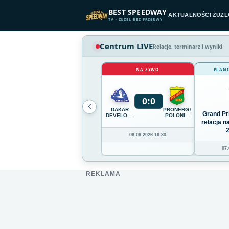
Przejdź do treści
BEST SPEEDWAY
AKTUALNOŚCI ŻUŻ
TV · ŻUŻEL BEZ PRZERWY
Centrum LIVE
Relacje, terminarz i wyniki
NA ŻYWO
PLAN
0
:
0
DAKAR
PRONERGY
Grand Pr
DEVELOPMENT
POLONIA
STAL
PIŁA
relacja 
RZESZÓW
08.08.2026 16:30
07.
REKLAMA