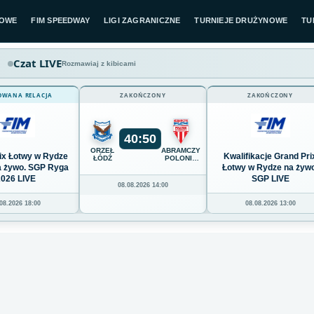
LOWE
FIM SPEEDWAY
LIGI ZAGRANICZNE
TURNIEJE DRUŻYNOWE
TU
Czat LIVE
Rozmawiaj z kibicami
OWANA RELACJA
ZAKOŃCZONY
ZAKOŃCZONY
40
:
50
ORZEŁ
ABRAMCZYK
ix Łotwy w Rydze
Kwalifikacje Grand Pri
ŁÓDŹ
POLONIA
BYDGOSZCZ
na żywo. SGP Ryga
Łotwy w Rydze na żywo
2026 LIVE
SGP LIVE
08.08.2026 14:00
08.2026 18:00
08.08.2026 13:00