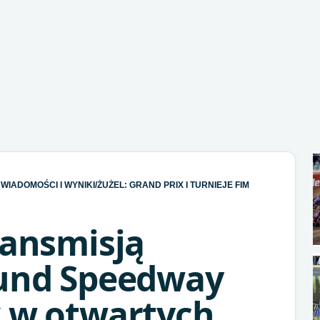
WIADOMOŚCI I WYNIKI
/
ŻUŻEL: GRAND PRIX I TURNIEJE FIM
ransmisją
rund Speedway
x w otwartych