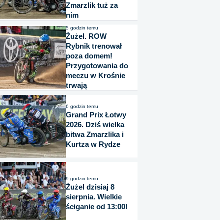
Zmarzlik tuż za
nim
5 godzin temu
Żużel. ROW
Rybnik trenował
poza domem!
Przygotowania do
meczu w Krośnie
trwają
6 godzin temu
Grand Prix Łotwy
2026. Dziś wielka
bitwa Zmarzlika i
Kurtza w Rydze
9 godzin temu
Żużel dzisiaj 8
sierpnia. Wielkie
ściganie od 13:00!