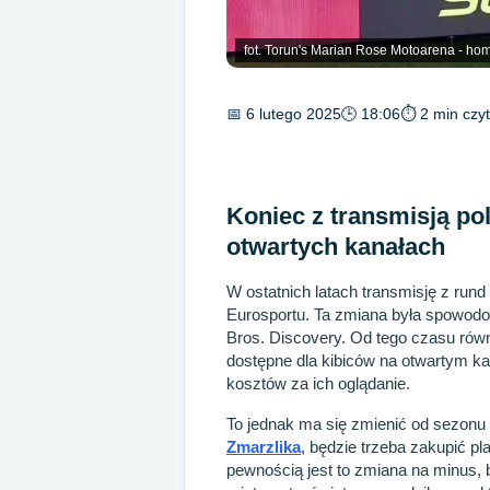
fot. Torun's Marian Rose Motoarena - ho
📅 6 lutego 2025
🕒 18:06
⏱ 2 min czyt
Koniec z transmisją p
otwartych kanałach
W ostatnich latach transmisję z rund
Eurosportu. Ta zmiana była spowod
Bros. Discovery. Od tego czasu równ
dostępne dla kibiców na otwartym ka
kosztów za ich oglądanie.
To jednak ma się zmienić od sezonu 
Zmarzlika
, będzie trzeba zakupić p
pewnością jest to zmiana na minus,