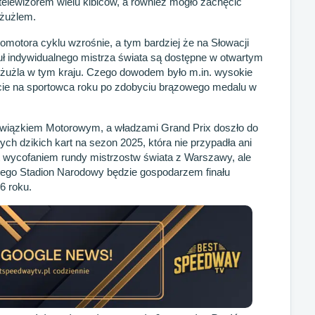
telewizorem wielu kibiców, a również mogło zachęcić
 żużlem.
omotora cyklu wzrośnie, a tym bardziej że na Słowacji
tuł indywidualnego mistrza świata są dostępne w otwartym
i żużla w tym kraju. Czego dowodem było m.in. wysokie
ycie na sportowca roku po zdobyciu brązowego medalu w
wiązkiem Motorowym, a władzami Grand Prix doszło do
ych dzikich kart na sezon 2025, która nie przypadła ani
 wycofaniem rundy mistrzostw świata z Warszawy, ale
o tego Stadion Narodowy będzie gospodarzem finału
6 roku.