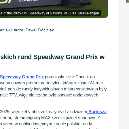
me of the 2025 FIM Speedway of Nations. PHOTO: Jarek Pabijan
ania
✍️ Autor:
Paweł Płóciniak
olskich rund Speedway Grand Prix w
Speedway Grand Prix
przeniosły się z Canal+ do
owana nowym promotorem cyklu, którym został Warner
ież polskie rundy indywidualnych mistrzostw świata były
nale TTV, więc nie trzeba było ponosić dodatkowych
2025, więc żeby obejrzeć cały cykl z udziałem
Bartosza
latformę streamingową MAX i w niej pakiet sportowy. Z
 bowiem w ogólnodostępnym kanale polskie rundy