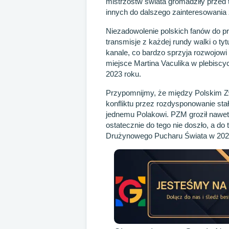
mistrzostw świata gromadziły przed 
innych do dalszego zainteresowania
Niezadowolenie polskich fanów do pr
transmisje z każdej rundy walki o ty
kanale, co bardzo sprzyja rozwojow
miejsce Martina Vaculika w plebisc
2023 roku.
Przypomnijmy, że między Polskim Z
konfliktu przez rozdysponowanie stał
jednemu Polakowi. PZM groził nawet
ostatecznie do tego nie doszło, a d
Drużynowego Pucharu Świata w 202