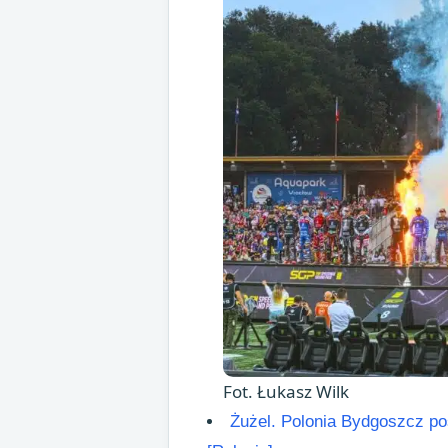
Fot. Łukasz Wilk
Żużel. Polonia Bydgoszcz pos