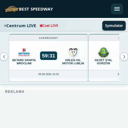
Przejdź do treści
BEST SPEEDWAY
Centrum LIVE
Czat LIVE
Symulator
ZAKOŃCZONY
ZAKOŃ
59
:
31
54
BETARD SPARTA
ORLEN OIL
GEZET STAL
WROCŁAW
MOTOR LUBLIN
GORZÓW
09.08.2026 19:30
09.08.20
REKLAMA