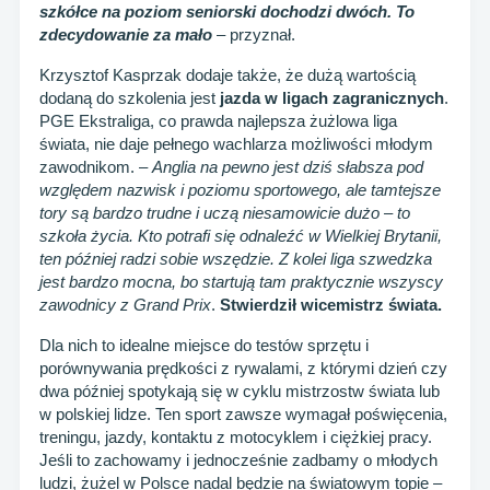
szkółce na poziom seniorski dochodzi dwóch. To
zdecydowanie za mało
– przyznał.
Krzysztof Kasprzak dodaje także, że dużą wartością
dodaną do szkolenia jest
jazda w ligach zagranicznych
.
PGE Ekstraliga, co prawda najlepsza żużlowa liga
świata, nie daje pełnego wachlarza możliwości młodym
zawodnikom. –
Anglia na pewno jest dziś słabsza pod
względem nazwisk i poziomu sportowego, ale tamtejsze
tory są bardzo trudne i uczą niesamowicie dużo – to
szkoła życia. Kto potrafi się odnaleźć w Wielkiej Brytanii,
ten później radzi sobie wszędzie. Z kolei liga szwedzka
jest bardzo mocna, bo startują tam praktycznie wszyscy
zawodnicy z Grand Prix
.
Stwierdził wicemistrz świata.
Dla nich to idealne miejsce do testów sprzętu i
porównywania prędkości z rywalami, z którymi dzień czy
dwa później spotykają się w cyklu mistrzostw świata lub
w polskiej lidze. Ten sport zawsze wymagał poświęcenia,
treningu, jazdy, kontaktu z motocyklem i ciężkiej pracy.
Jeśli to zachowamy i jednocześnie zadbamy o młodych
ludzi, żużel w Polsce nadal będzie na światowym topie –