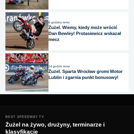
4 godziny temu
Żużel. Wiemy, kiedy może wrócić
Dan Bewley! Protasiewicz wskazał
mecz
14 godzin temu
Żużel. Sparta Wrocław gromi Motor
Lublin i zgarnia punkt bonusowy!
BEST SPEEDWAY TV
Żużel na żywo, drużyny, terminarze i
klasyfikacje