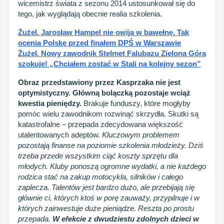
wicemistrz świata z sezonu 2014 ustosunkował się do
tego, jak wyglądają obecnie realia szkolenia.
Żużel. Jarosław Hampel nie owija w bawełnę. Tak
ocenia Polskę przed finałem DPŚ w Warszawie
Żużel. Nowy zawodnik Stelmet Falubazu Zielona Góra
szokuje! „Chciałem zostać w Stali na kolejny sezon”
Obraz przedstawiony przez Kasprzaka nie jest
optymistyczny. Główną bolączką pozostaje wciąż
kwestia pieniędzy.
Brakuje funduszy, które mogłyby
pomóc wielu zawodnikom rozwinąć skrzydła. Skutki są
katastrofalne – przepada zdecydowana większość
utalentowanych adeptów.
Kluczowym problemem
pozostają finanse na poziomie szkolenia młodzieży. Dziś
trzeba przede wszystkim ciąć koszty sprzętu dla
młodych. Kluby ponoszą ogromne wydatki, a nie każdego
rodzica stać na zakup motocykla, silników i całego
zaplecza. Talentów jest bardzo dużo, ale przebijają się
głównie ci, których ktoś w porę zauważy, przypilnuje i w
których zainwestuje duże pieniądze. Reszta po prostu
przepada.
W efekcie z dwudziestu zdolnych dzieci w