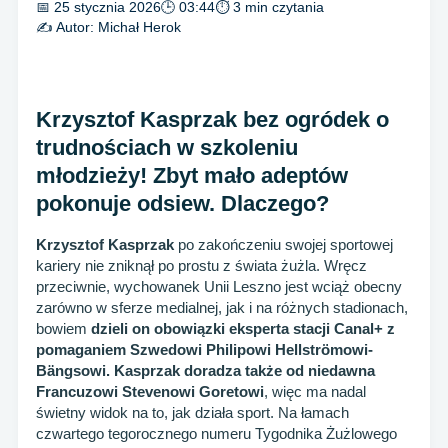
📅 25 stycznia 2026
🕒 03:44
⏱ 3 min czytania
✍️ Autor:
Michał Herok
Krzysztof Kasprzak bez ogródek o
trudnościach w szkoleniu
młodzieży! Zbyt mało adeptów
pokonuje odsiew. Dlaczego?
Krzysztof Kasprzak
po zakończeniu swojej sportowej
kariery nie zniknął po prostu z świata żużla. Wręcz
przeciwnie, wychowanek Unii Leszno jest wciąż obecny
zarówno w sferze medialnej, jak i na różnych stadionach,
bowiem
dzieli on obowiązki eksperta stacji Canal+ z
pomaganiem Szwedowi Philipowi Hellströmowi-
Bängsowi. Kasprzak doradza także od niedawna
Francuzowi Stevenowi Goretowi
, więc ma nadal
świetny widok na to, jak działa sport. Na łamach
czwartego tegorocznego numeru Tygodnika Żużlowego