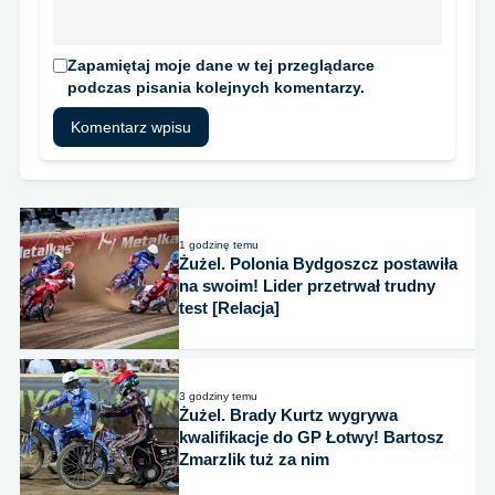
Zapamiętaj moje dane w tej przeglądarce
podczas pisania kolejnych komentarzy.
1 godzinę temu
Żużel. Polonia Bydgoszcz postawiła
na swoim! Lider przetrwał trudny
test [Relacja]
3 godziny temu
Żużel. Brady Kurtz wygrywa
kwalifikacje do GP Łotwy! Bartosz
Zmarzlik tuż za nim