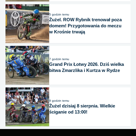
5 godzin temu
Żużel. ROW Rybnik trenował poza
domem! Przygotowania do meczu
w Krośnie trwają
7 godzin temu
Grand Prix Łotwy 2026. Dziś wielka
bitwa Zmarzlika i Kurtza w Rydze
9 godzin temu
Żużel dzisiaj 8 sierpnia. Wielkie
ściganie od 13:00!