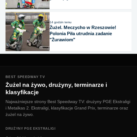
14 godzin temu
Żużel. Meczycho w Rzeszowie!
Polonia Piła utrudnia zadanie
"Żurawiom"
BEST SPEEDWAY TV
Żużel na żywo, drużyny, terminarze i
klasyfikacje
Najważniejsze strony Best Speedway TV: drużyny PGE Ekstraligi
i Metalkas 2. Ekstraligi, klasyfikacje Grand Prix, terminarze oraz
żużel na żywo.
DRUŻYNY PGE EKSTRALIGI