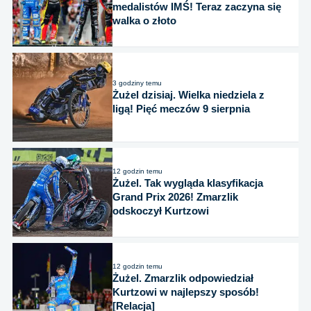
medalistów IMŚ! Teraz zaczyna się
walka o złoto
3 godziny temu
Żużel dzisiaj. Wielka niedziela z
ligą! Pięć meczów 9 sierpnia
12 godzin temu
Żużel. Tak wygląda klasyfikacja
Grand Prix 2026! Zmarzlik
odskoczył Kurtzowi
12 godzin temu
Żużel. Zmarzlik odpowiedział
Kurtzowi w najlepszy sposób!
[Relacja]