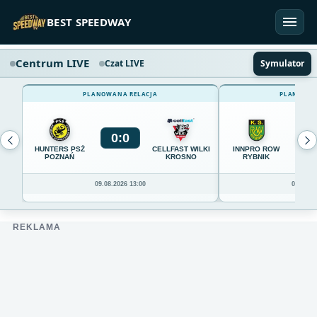
Przejdź do treści
BEST SPEEDWAY
Centrum LIVE
Czat LIVE
Symulator
PLANOWANA RELACJA
PLANOWAN
0
:
0
0
HUNTERS PSŻ
CELLFAST WILKI
INNPRO ROW
POZNAŃ
KROSNO
RYBNIK
09.08.2026 13:00
09.08.20
REKLAMA