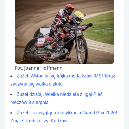
Fot. Joanna Hoffmann
Żużel. Wyłoniła się trójka medalistów IMŚ! Teraz
zaczyna się walka o złoto
Żużel dzisiaj. Wielka niedziela z ligą! Pięć
meczów 9 sierpnia
Żużel. Tak wygląda klasyfikacja Grand Prix 2026!
Zmarzlik odskoczył Kurtzowi