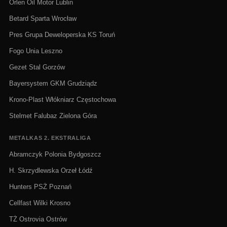
Orlen Oil Motor Lublin
Betard Sparta Wrocław
Pres Grupa Deweloperska KS Toruń
Fogo Unia Leszno
Gezet Stal Gorzów
Bayersystem GKM Grudziądz
Krono-Plast Włókniarz Częstochowa
Stelmet Falubaz Zielona Góra
METALKAS 2. EKSTRALIGA
Abramczyk Polonia Bydgoszcz
H. Skrzydlewska Orzeł Łódź
Hunters PSŻ Poznań
Cellfast Wilki Krosno
TŻ Ostrovia Ostrów