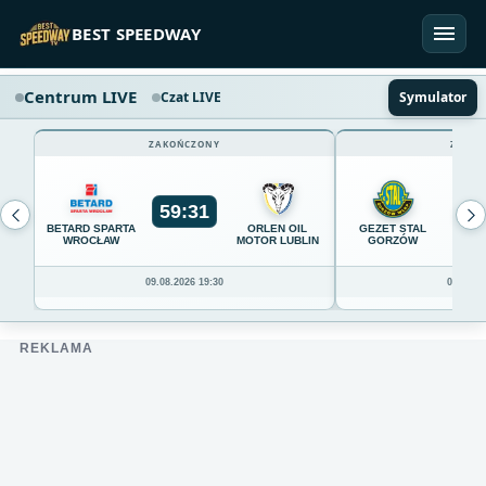
Przejdź do treści
BEST SPEEDWAY
Centrum LIVE
Czat LIVE
Symulator
ZAKOŃCZONY
ZAKOŃ
59
:
31
54
BETARD SPARTA
ORLEN OIL
GEZET STAL
WROCŁAW
MOTOR LUBLIN
GORZÓW
09.08.2026 19:30
09.08.20
REKLAMA