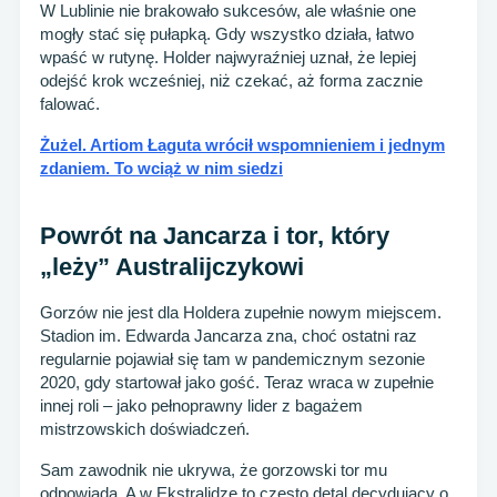
W Lublinie nie brakowało sukcesów, ale właśnie one
mogły stać się pułapką. Gdy wszystko działa, łatwo
wpaść w rutynę. Holder najwyraźniej uznał, że lepiej
odejść krok wcześniej, niż czekać, aż forma zacznie
falować.
Żużel. Artiom Łaguta wrócił wspomnieniem i jednym
zdaniem. To wciąż w nim siedzi
Powrót na Jancarza i tor, który
„leży” Australijczykowi
Gorzów nie jest dla Holdera zupełnie nowym miejscem.
Stadion im. Edwarda Jancarza zna, choć ostatni raz
regularnie pojawiał się tam w pandemicznym sezonie
2020, gdy startował jako gość. Teraz wraca w zupełnie
innej roli – jako pełnoprawny lider z bagażem
mistrzowskich doświadczeń.
Sam zawodnik nie ukrywa, że gorzowski tor mu
odpowiada. A w Ekstralidze to często detal decydujący o