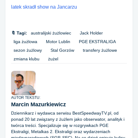
latek skradł show na Jancarzu
🔖 Tagi:
australijski żużlowiec
Jack Holder
liga żużlowa
Motor Lublin
PGE EKSTRALIGA
sezon żużlowy
Stal Gorzów
transfery żużlowe
zmiana klubu
żużel
AUTOR TEKSTU:
Marcin Mazurkiewicz
Dziennikarz i wydawca serwisu BestSpeedwayTV.pl, od
ponad 20 lat związany z żużlem jako obserwator, analityk i
twórca treści. Specjalizuje się w rozgrywkach PGE
Ekstraligi, Metalkas 2. Ekstraligi oraz wydarzeniach
międzynarodowych (SGP, SEC). Na co dzień opisuje kulisy