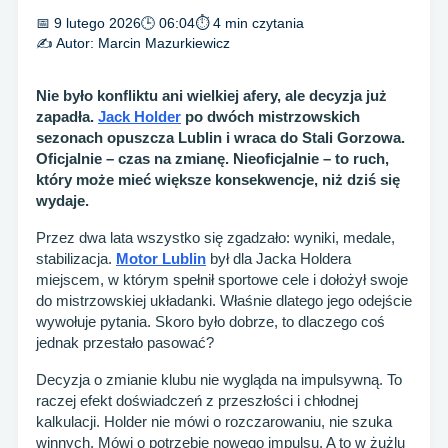
📅 9 lutego 2026
🕒 06:04
⏱ 4 min czytania
✍️ Autor:
Marcin Mazurkiewicz
Nie było konfliktu ani wielkiej afery, ale decyzja już
zapadła.
Jack Holder
po dwóch mistrzowskich
sezonach opuszcza Lublin i wraca do Stali Gorzowa.
Oficjalnie – czas na zmianę. Nieoficjalnie – to ruch,
który może mieć większe konsekwencje, niż dziś się
wydaje.
Przez dwa lata wszystko się zgadzało: wyniki, medale,
stabilizacja.
Motor Lublin
był dla Jacka Holdera
miejscem, w którym spełnił sportowe cele i dołożył swoje
do mistrzowskiej układanki. Właśnie dlatego jego odejście
wywołuje pytania. Skoro było dobrze, to dlaczego coś
jednak przestało pasować?
Decyzja o zmianie klubu nie wygląda na impulsywną. To
raczej efekt doświadczeń z przeszłości i chłodnej
kalkulacji. Holder nie mówi o rozczarowaniu, nie szuka
winnych. Mówi o potrzebie nowego impulsu. A to w żużlu