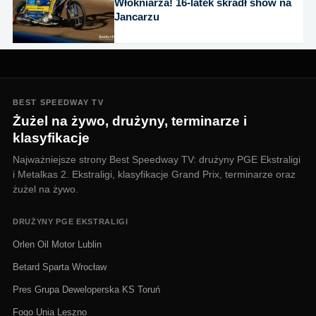
Włókniarza! 16-latek skradł show na
Jancarzu
BEST SPEEDWAY TV
Żużel na żywo, drużyny, terminarze i
klasyfikacje
Najważniejsze strony Best Speedway TV: drużyny PGE Ekstraligi
i Metalkas 2. Ekstraligi, klasyfikacje Grand Prix, terminarze oraz
żużel na żywo.
DRUŻYNY PGE EKSTRALIGI
Orlen Oil Motor Lublin
Betard Sparta Wrocław
Pres Grupa Deweloperska KS Toruń
Fogo Unia Leszno