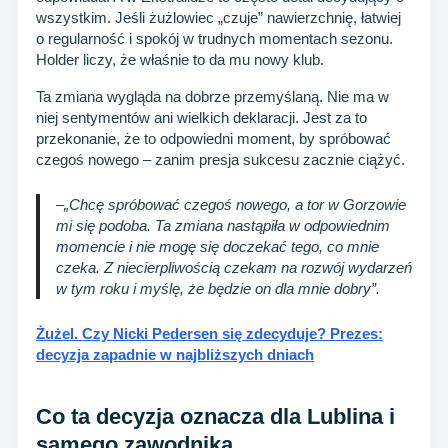
wszystkim. Jeśli żużlowiec „czuje” nawierzchnię, łatwiej
o regularność i spokój w trudnych momentach sezonu.
Holder liczy, że właśnie to da mu nowy klub.
Ta zmiana wygląda na dobrze przemyślaną. Nie ma w
niej sentymentów ani wielkich deklaracji. Jest za to
przekonanie, że to odpowiedni moment, by spróbować
czegoś nowego – zanim presja sukcesu zacznie ciążyć.
–
„Chcę spróbować czegoś nowego, a tor w Gorzowie
mi się podoba. Ta zmiana nastąpiła w odpowiednim
momencie i nie mogę się doczekać tego, co mnie
czeka. Z niecierpliwością czekam na rozwój wydarzeń
w tym roku i myślę, że będzie on dla mnie dobry”.
Żużel. Czy Nicki Pedersen się zdecyduje? Prezes:
decyzja zapadnie w najbliższych dniach
Co ta decyzja oznacza dla Lublina i
samego zawodnika