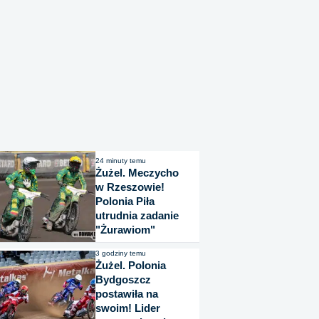
24 minuty temu
Żużel. Meczycho
w Rzeszowie!
Polonia Piła
utrudnia zadanie
"Żurawiom"
3 godziny temu
Żużel. Polonia
Bydgoszcz
postawiła na
swoim! Lider