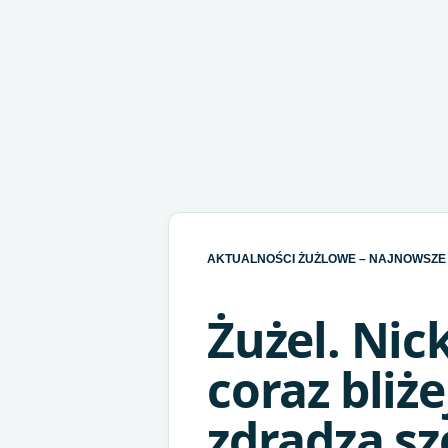
AKTUALNOŚCI ŻUŻLOWE – NAJNOWSZE 
Żużel. Nic
coraz bliże
zdradza sz