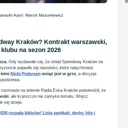
ania
✍️ Autor:
Marcin Mazurkiewicz
dway Kraków? Kontrakt warszawski,
y klubu na sezon 2026
sza.
Gdy wydawało się, że skład Speedway Kraków na
ryzoncie pojawiło się nazwisko, które natychmiast
-letni
Nicki Pedersen
wciąż jest w grze
, a decyzja
 spodziewa.
 rozmowie na antenie Radia Eska Kraków potwierdził, że
awski
, ale to jeszcze nie zamyka tematu. Wręcz
e się dzieje.
26 rozpalą kibiców! Lista spotkań: derby, hity i