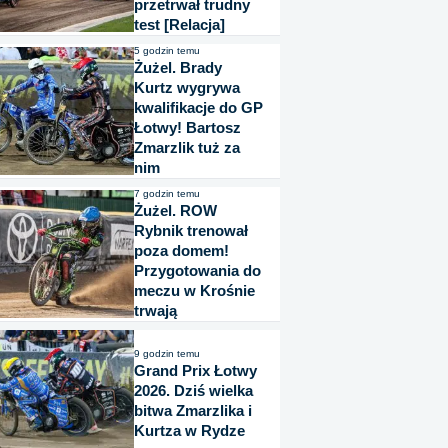
przetrwał trudny
test [Relacja]
5 godzin temu
Żużel. Brady
Kurtz wygrywa
kwalifikacje do GP
Łotwy! Bartosz
Zmarzlik tuż za
nim
7 godzin temu
Żużel. ROW
Rybnik trenował
poza domem!
Przygotowania do
meczu w Krośnie
trwają
9 godzin temu
Grand Prix Łotwy
2026. Dziś wielka
bitwa Zmarzlika i
Kurtza w Rydze