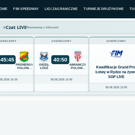
LOWE
FIM SPEEDWAY
LIGI ZAGRANICZNE
TURNIEJE DRUŻYNOWE
TU
Czat LIVE
Rozmawiaj z kibicami
AKOŃCZONY
ZAKOŃCZONY
ZAKOŃCZONY
45
:
45
40
:
50
PRONERGY
ORZEŁ
ABRAMCZYK
Kwalifikacje Grand Pri
ENT
POLONIA
ŁÓDŹ
POLONIA
PIŁA
BYDGOSZCZ
Łotwy w Rydze na żywo
SGP LIVE
08.2026 16:30
08.08.2026 14:00
08.08.2026 13:00