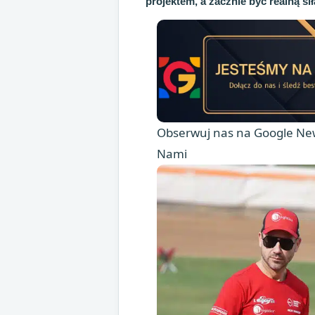
projektem, a zacznie być realną sił
Obserwuj nas na Google New
Nami