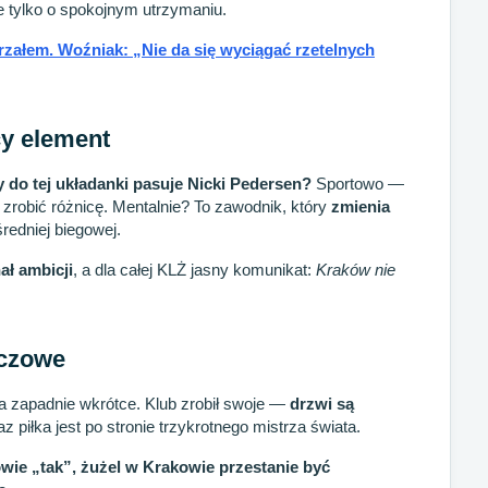
ie tylko o spokojnym utrzymaniu.
trzałem. Woźniak: „Nie da się wyciągać rzetelnych
cy element
y do tej układanki pasuje Nicki Pedersen?
Sportowo —
 zrobić różnicę. Mentalnie? To zawodnik, który
zmienia
średniej biegowej.
ał ambicji
, a dla całej KLŻ jasny komunikat:
Kraków nie
.
uczowe
a zapadnie wkrótce. Klub zrobił swoje —
drzwi są
raz piłka jest po stronie trzykrotnego mistrza świata.
owie „tak”, żużel w Krakowie przestanie być