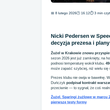
📅 8 lutego 2026
🕒 16:12
⏱ 3 min czyt
Nicki Pedersen w Spee
decyzja prezesa i plan
Żużel w Krakowie znowu przyspie
sezon 2026 jest już zamknięty, na ho
podnosi temperaturę wokół klubu.
49
może zapaść szybciej, niż wielu się
Prezes klubu nie owija w bawełnę. W
Duńczyk
podpisał kontrakt warsz
przeciwnie — to sygnał, że coś realni
Żużel. Sparingi żużlowe w marcu 20
pierwsze testy formy