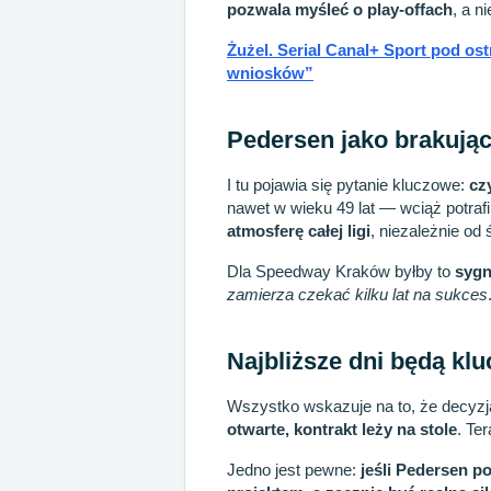
pozwala myśleć o play-offach
, a n
Żużel. Serial Canal+ Sport pod os
wniosków”
Pedersen jako brakują
I tu pojawia się pytanie kluczowe:
cz
nawet w wieku 49 lat — wciąż potrafi
atmosferę całej ligi
, niezależnie od 
Dla Speedway Kraków byłby to
sygn
zamierza czekać kilku lat na sukces
Najbliższe dni będą kl
Wszystko wskazuje na to, że decyzj
otwarte, kontrakt leży na stole
. Te
Jedno jest pewne:
jeśli Pedersen p