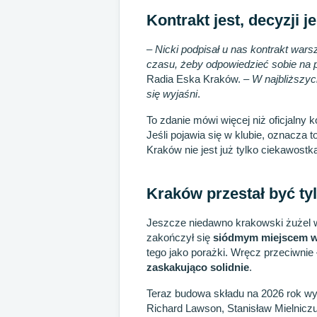
Kontrakt jest, decyzji 
–
Nicki podpisał u nas kontrakt war
czasu, żeby odpowiedzieć sobie na py
Radia Eska Kraków. –
W najbliższyc
się wyjaśni
.
To zdanie mówi więcej niż oficjalny 
Jeśli pojawia się w klubie, oznacza t
Kraków nie jest już tylko ciekawostk
Kraków przestał być t
Jeszcze niedawno krakowski żużel w
zakończył się
siódmym miejscem w
tego jako porażki. Wręcz przeciwni
zaskakująco solidnie
.
Teraz budowa składu na 2026 rok wyg
Richard Lawson, Stanisław Mielnicz