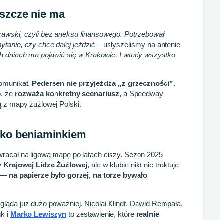
jeszcze nie ma
szawski, czyli bez aneksu finansowego. Potrzebował
tanie, czy chce dalej jeździć
– usłyszeliśmy na antenie
h dniach ma pojawić się w Krakowie. I wtedy wszystko
komunikat.
Pedersen nie przyjeżdża „z grzeczności”
.
o, że
rozważa konkretny scenariusz
, a Speedway
ą z mapy żużlowej Polski.
ylko beniaminkiem
racał na ligową mapę po latach ciszy. Sezon 2025
 Krajowej Lidze Żużlowej
, ale w klubie nikt nie traktuje
e —
na papierze było gorzej, na torze bywało
ląda już dużo poważniej. Nicolai Klindt, Dawid Rempała,
uk i
Marko Lewiszyn
to zestawienie, które
realnie