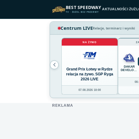
Przejdź do treści
BEST SPEEDWAY
AKTUALNOŚCI ŻUŻ
TV · ŻUŻEL BEZ PRZERWY
Centrum LIVE
Relacje, terminarz i wyniki
NA ŻYWO
Z
DAKAR
Grand Prix Łotwy w Rydze
DEVELOPM
STAL
relacja na żywo. SGP Ryga
RZESZÓW
2026 LIVE
08.
07.08.2026 18:00
REKLAMA