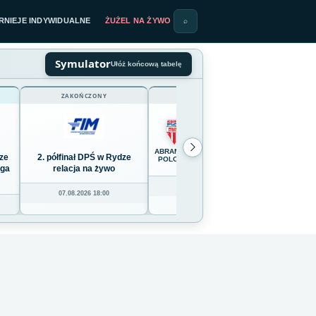
RNIEJE INDYWIDUALNE
ŻUŻEL NA ŻYWO
⌕
Symulator
Ułóż końcową tabelę
ZAKOŃCZONY
ZAKOŃCZONY
65
:
25
ABRAMCZYK
PRONERGY
ze
2. półfinał DPŚ w Rydze
U2
POLONIA
POLONIA
BYDGOSZCZ
PIŁA
yga
relacja na żywo
Wrocła
06.08.2026 20:30
07.08.2026 18:00