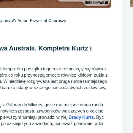
ytania
✍️ Autor:
Krzysztof Choroszy
a Australii. Kompletni Kurtz i
li tempa. Na początku tego roku rozpoczęły się również
 które co roku przynoszą emocje również kibicom żużla z
. W niedzielę rozgrywana jest druga runda tamtejszego
 bardzo udany w szczególności dla dwóch żużlowców,
ę z Gillman do Mlidury, gdzie ma miejsce druga runda
ę ponownie szesnastu zawodników walczących o kolejne
o pierwszym turnieju prowadzi w niej
Brady Kurtz
. Być
ż po dzisiejszych zawodach, ponieważ ponownie radzi