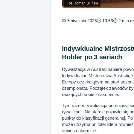
Fot. Roman Biliński
📅 5 stycznia 2025
🕒 10:53
⏱ 2 min cz
Indywidualne Mistrzostw
Holder po 3 seriach
Rywalizacja w Australii nabiera powo
Indywidualne Mistrzostwa Australii,
Europy oczekującym na start sezonu
czempionatu. Początek zawodów był
radzących sobie znakomicie.
Tym razem rywalizacja przeniosła si
rywalizacji. Na starcie pojawiło si
punkty do klasyfikacji generalnej. P
może utrzyma on fotel lidera równie
sobie znakomicie.