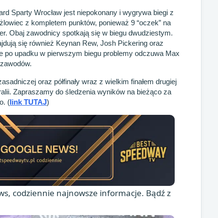
rd Sparty Wrocław jest niepokonany i wygrywa biegi z
użlowiec z kompletem punktów, ponieważ 9 “oczek” na
r. Obaj zawodnicy spotkają się w biegu dwudziestym.
ajdują się również Keynan Rew, Josh Pickering oraz
że po upadku w pierwszym biegu problemy odczuwa Max
z zawodów.
sadniczej oraz półfinały wraz z wielkim finałem drugiej
tralii. Zapraszamy do śledzenia wyników na bieżąco za
. (
link TUTAJ
)
s, codziennie najnowsze informacje. Bądź z