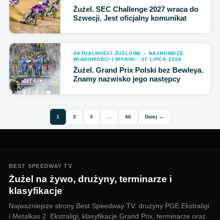
Żużel. SEC Challenge 2027 wraca do
Szwecji. Jest oficjalny komunikat
AKTUALNOŚCI ŻUŻLOWE – NAJNOWSZE
WIADOMOŚCI I WYNIKI · 27 LIPCA 2026
Żużel. Grand Prix Polski bez Bewleya.
Znamy nazwisko jego następcy
1
2
3
…
66
Dalej →
BEST SPEEDWAY TV
Żużel na żywo, drużyny, terminarze i
klasyfikacje
Najważniejsze strony Best Speedway TV: drużyny PGE Ekstraligi
i Metalkas 2. Ekstraligi, klasyfikacje Grand Prix, terminarze oraz