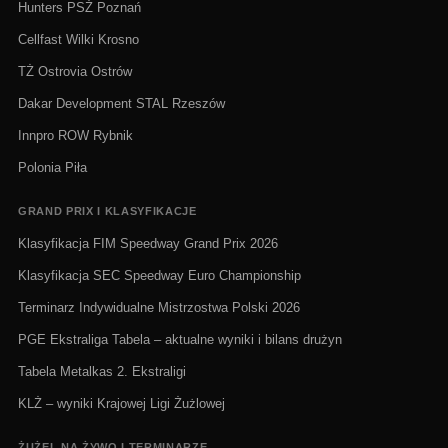
Hunters PSŻ Poznań
Cellfast Wilki Krosno
TŻ Ostrovia Ostrów
Dakar Development STAL Rzeszów
Innpro ROW Rybnik
Polonia Piła
GRAND PRIX I KLASYFIKACJE
Klasyfikacja FIM Speedway Grand Prix 2026
Klasyfikacja SEC Speedway Euro Championship
Terminarz Indywidualne Mistrzostwa Polski 2026
PGE Ekstraliga Tabela – aktualne wyniki i bilans drużyn
Tabela Metalkas 2. Ekstraligi
KLŻ – wyniki Krajowej Ligi Żużlowej
ŻUŻEL NA ŻYWO I TERMINARZE