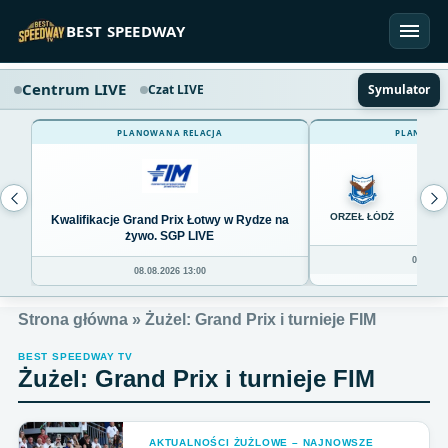
Przejdź do treści
BEST SPEEDWAY
Centrum LIVE
Czat LIVE
Symulator
PLANOWANA RELACJA
PLANOWAN
0
ORZEŁ ŁÓDŹ
Kwalifikacje Grand Prix Łotwy w Rydze na
żywo. SGP LIVE
08.08.20
08.08.2026 13:00
Strona główna
»
Żużel: Grand Prix i turnieje FIM
BEST SPEEDWAY TV
Żużel: Grand Prix i turnieje FIM
AKTUALNOŚCI ŻUŻLOWE – NAJNOWSZE