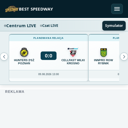
Przejdź do treści
BEST SPEEDWAY
Centrum LIVE
Czat LIVE
Symulator
PLANOWANA RELACJA
PLANOWAN
0
:
0
0
HUNTERS PSŻ
CELLFAST WILKI
INNPRO ROW
POZNAŃ
KROSNO
RYBNIK
09.08.2026 13:00
09.08.20
REKLAMA