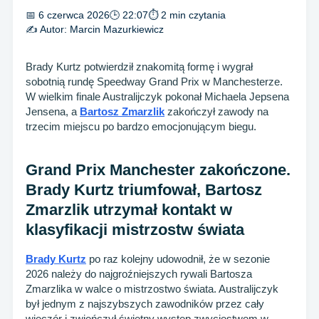
📅 6 czerwca 2026
🕒 22:07
⏱ 2 min czytania
✍️ Autor:
Marcin Mazurkiewicz
Brady Kurtz potwierdził znakomitą formę i wygrał
sobotnią rundę Speedway Grand Prix w Manchesterze.
W wielkim finale Australijczyk pokonał Michaela Jepsena
Jensena, a
Bartosz Zmarzlik
zakończył zawody na
trzecim miejscu po bardzo emocjonującym biegu.
Grand Prix Manchester zakończone.
Brady Kurtz triumfował, Bartosz
Zmarzlik utrzymał kontakt w
klasyfikacji mistrzostw świata
Brady Kurtz
po raz kolejny udowodnił, że w sezonie
2026 należy do najgroźniejszych rywali Bartosza
Zmarzlika w walce o mistrzostwo świata. Australijczyk
był jednym z najszybszych zawodników przez cały
wieczór i zwieńczył świetny występ zwycięstwem w