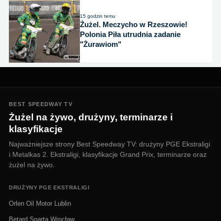
15 godzin temu
Żużel. Meczycho w Rzeszowie!
Polonia Piła utrudnia zadanie
"Żurawiom"
BEST SPEEDWAY TV
Żużel na żywo, drużyny, terminarze i
klasyfikacje
Najważniejsze strony Best Speedway TV: drużyny PGE Ekstraligi
i Metalkas 2. Ekstraligi, klasyfikacje Grand Prix, terminarze oraz
żużel na żywo.
DRUŻYNY PGE EKSTRALIGI
Orlen Oil Motor Lublin
Betard Sparta Wrocław