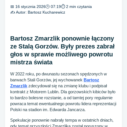
📅 16 stycznia 2026
🕒 07:19
⏱ 2 min czytania
✍️ Autor:
Bartosz Kucharewicz
Bartosz Zmarzlik ponownie łączony
ze Stalą Gorzów. Były prezes zabrał
głos w sprawie możliwego powrotu
mistrza świata
W 2022 roku, po dwunastu sezonach spędzonych w
barwach Stali Gorzów, jej wychowanek
Bartosz
Zmarzlik
zdecydował się na zmianę klubu i podpisał
kontrakt z Motorem Lublin. Dla gorzowskich kibiców było
to bardzo bolesne rozstanie, a od tamtej pory regularnie
powraca temat ewentualnego powrotu lidera reprezentacji
Polski na stadion im. Edwarda Jancarza.
Spekulacje ponownie nabrały tempa w ostatnich dniach,
gdy temat przyszłości Zmarzlika został poruszony w