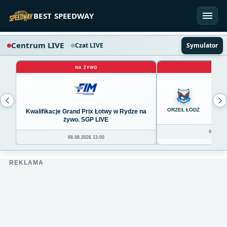
Przejdź do treści
BEST SPEEDWAY
Centrum LIVE
Czat LIVE
Symulator
NA ŻYWO
NA 
0
ORZEŁ ŁÓDŹ
Kwalifikacje Grand Prix Łotwy w Rydze na
żywo. SGP LIVE
08.08.20
08.08.2026 13:00
REKLAMA