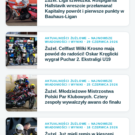
Żużel. Liga szwedzka. Rospigarna
Hallstavik wreszcie przełamana!
Kapitalny powrót i pierwsze punkty w
Bauhaus-Ligan
AKTUALNOŚCI ŻUŻLOWE – NAJNOWSZE
WIADOMOŚCI I WYNIKI · 29 CZERWCA 2026
Żużel. Cellfast Wilki Krosno mają
powód do radości! Oskar Kręglicki
wygrał Puchar 2. Ekstraligi U19
AKTUALNOŚCI ŻUŻLOWE – NAJNOWSZE
WIADOMOŚCI I WYNIKI · 25 CZERWCA 2026
Żużel. Młodzieżowe Mistrzostwa
Polski Par Klubowych. Cztery
zespoły wywalczyły awans do finału
AKTUALNOŚCI ŻUŻLOWE – NAJNOWSZE
WIADOMOŚCI I WYNIKI · 18 CZERWCA 2026
Żużel. Już mieli remis w kieszeni.