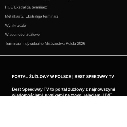
PGE Ekstraliga terminarz
Metalkas 2. Ekstraliga terminarz
Wyniki żużla
Wiadomości żużlowe
Terminarz Indywidualne Mistrzostwa Polski 2026
PORTAL ŻUŻLOWY W POLSCE | BEST SPEEDWAY TV
Best Speedway TV to portal żużlowy z najnowszymi
wiadomościami, wynikami na żywo, relacjami LIVE,
zapowiedziami i analizami. Śledzimy PGE
Ekstraligę, Metalkas 2. Ekstraligę, Grand Prix,
turnieje indywidualne i najważniejsze transfery
żużlowe.