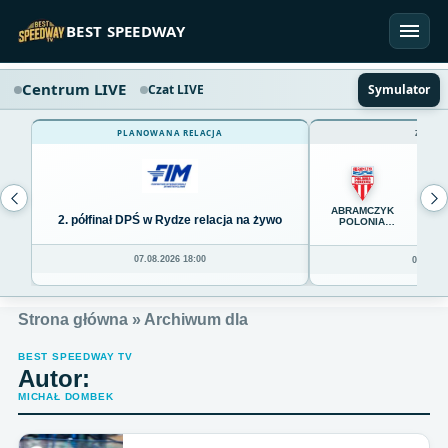
Przejdź do treści
BEST SPEEDWAY
Centrum LIVE
Czat LIVE
Symulator
PLANOWANA RELACJA
ZAKOŃ
65
ABRAMCZYK
2. półfinał DPŚ w Rydze relacja na żywo
POLONIA
BYDGOSZCZ
07.08.2026 18:00
06.08.20
Strona główna
»
Archiwum dla
BEST SPEEDWAY TV
Autor:
MICHAŁ DOMBEK