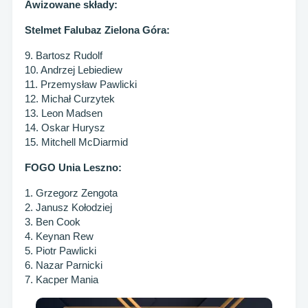
Awizowane składy:
Stelmet Falubaz Zielona Góra:
9. Bartosz Rudolf
10. Andrzej Lebiediew
11. Przemysław Pawlicki
12. Michał Curzytek
13. Leon Madsen
14. Oskar Hurysz
15. Mitchell McDiarmid
FOGO Unia Leszno:
1. Grzegorz Zengota
2. Janusz Kołodziej
3. Ben Cook
4. Keynan Rew
5. Piotr Pawlicki
6. Nazar Parnicki
7. Kacper Mania