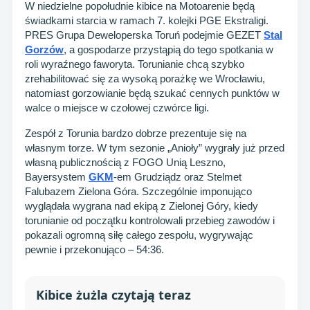
W niedzielne popołudnie kibice na Motoarenie będą
świadkami starcia w ramach 7. kolejki PGE Ekstraligi.
PRES Grupa Deweloperska Toruń podejmie GEZET
Stal
Gorzów
, a gospodarze przystąpią do tego spotkania w
roli wyraźnego faworyta. Torunianie chcą szybko
zrehabilitować się za wysoką porażkę we Wrocławiu,
natomiast gorzowianie będą szukać cennych punktów w
walce o miejsce w czołowej czwórce ligi.
Zespół z Torunia bardzo dobrze prezentuje się na
własnym torze. W tym sezonie „Anioły” wygrały już przed
własną publicznością z FOGO Unią Leszno,
Bayersystem
GKM
-em Grudziądz oraz Stelmet
Falubazem Zielona Góra. Szczególnie imponująco
wyglądała wygrana nad ekipą z Zielonej Góry, kiedy
torunianie od początku kontrolowali przebieg zawodów i
pokazali ogromną siłę całego zespołu, wygrywając
pewnie i przekonująco – 54:36.
Kibice żużla czytają teraz