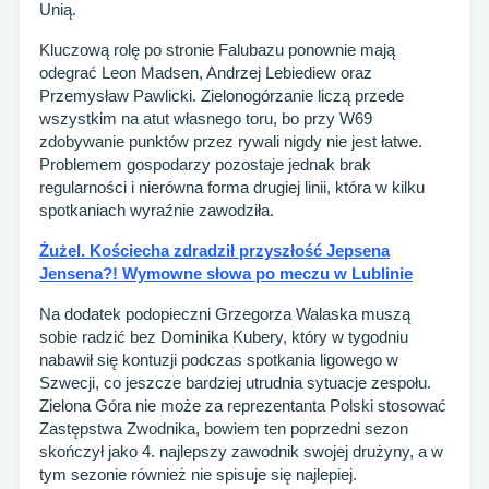
Unią.
Kluczową rolę po stronie Falubazu ponownie mają
odegrać Leon Madsen, Andrzej Lebiediew oraz
Przemysław Pawlicki. Zielonogórzanie liczą przede
wszystkim na atut własnego toru, bo przy W69
zdobywanie punktów przez rywali nigdy nie jest łatwe.
Problemem gospodarzy pozostaje jednak brak
regularności i nierówna forma drugiej linii, która w kilku
spotkaniach wyraźnie zawodziła.
Żużel. Kościecha zdradził przyszłość Jepsena
Jensena?! Wymowne słowa po meczu w Lublinie
Na dodatek podopieczni Grzegorza Walaska muszą
sobie radzić bez Dominika Kubery, który w tygodniu
nabawił się kontuzji podczas spotkania ligowego w
Szwecji, co jeszcze bardziej utrudnia sytuacje zespołu.
Zielona Góra nie może za reprezentanta Polski stosować
Zastępstwa Zwodnika, bowiem ten poprzedni sezon
skończył jako 4. najlepszy zawodnik swojej drużyny, a w
tym sezonie również nie spisuje się najlepiej.