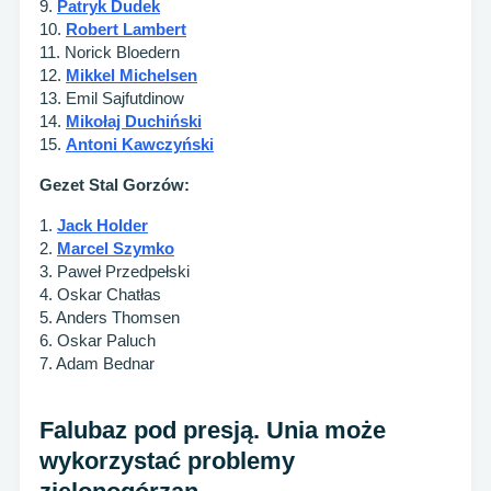
9.
Patryk Dudek
10.
Robert Lambert
11. Norick Bloedern
12.
Mikkel Michelsen
13. Emil Sajfutdinow
14.
Mikołaj Duchiński
15.
Antoni Kawczyński
Gezet Stal Gorzów:
1.
Jack Holder
2.
Marcel Szymko
3. Paweł Przedpełski
4. Oskar Chatłas
5. Anders Thomsen
6. Oskar Paluch
7. Adam Bednar
Falubaz pod presją. Unia może
wykorzystać problemy