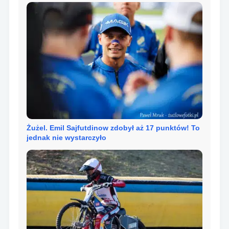
Żużel. Emil Sajfutdinow zdobył aż 17 punktów! To
jednak nie wystarczyło