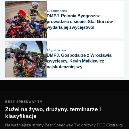
11 godzin temu
DMPJ. Polonia Bydgoszcz
prowadziła u siebie. Stal Gorzów
wydarła jej zwycięstwo!
12 godzin temu
DMPJ. Gospodarze z Wrocławia
zwycięscy. Kevin Małkiewicz
najskuteczniejszy
BEST SPEEDWAY TV
Żużel na żywo, drużyny, terminarze i
klasyfikacje
Najważniejsze strony Best Speedway TV: drużyny PGE Ekstraligi