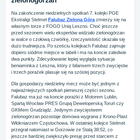
zielonogórzan
Na zakończenie niedzielnych spotkań 7. kolejki PGE
Ekstraligi Stelmet
Falubaz Zielona Góra
zmierzy się na
własnym torze z FOGO Unią Leszno. Choć jeszcze
przed sezonem wielu ekspertów widziało zielonogórzan
w walce o czołową czwórkę, rzeczywistość okazała się
dużo trudniejsza. Po sześciu kolejkach Falubaz zajmuje
dopiero siódme miejsce w tabeli i ma na koncie zaledwie
dwa punkty. Zdecydowanie lepiej wygląda sytuacja
beniaminka z Leszna, który z bilansem trzech zwycięstw
i trzech porażek plasuje się na szóstej pozycji.
Dla gospodarzy niedzielny mecz może być jednym z
najważniejszych spotkań pierwszej części sezonu.
Falubaz ma już na koncie porażki z Motorem Lublin,
Spartą Wrocław PRES Grupą Deweloperską Toruń czy
GKMem Grudziądz. Jedynym zwycięstwem
zielonogórzan pozostaje domowa wygrana z Krono-Plast
Włókniarzem Częstochowa. W ostatniej kolejce Stelmet
przegrał natomiast w Gorzowie ze Stalą 38:52, co
jeszcze bardziej zwiększyło presję przed starciem z