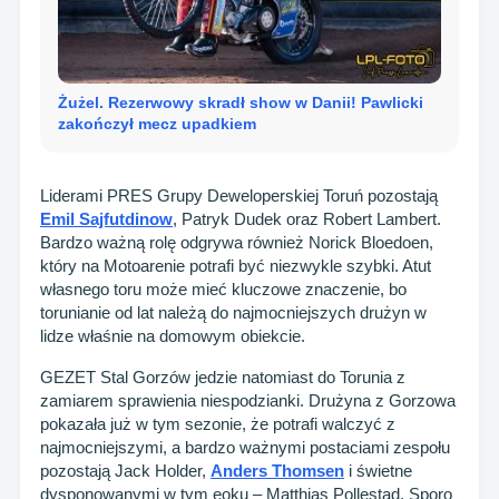
Żużel. Rezerwowy skradł show w Danii! Pawlicki
zakończył mecz upadkiem
Liderami PRES Grupy Deweloperskiej Toruń pozostają
Emil Sajfutdinow
, Patryk Dudek oraz Robert Lambert.
Bardzo ważną rolę odgrywa również Norick Bloedoen,
który na Motoarenie potrafi być niezwykle szybki. Atut
własnego toru może mieć kluczowe znaczenie, bo
torunianie od lat należą do najmocniejszych drużyn w
lidze właśnie na domowym obiekcie.
GEZET Stal Gorzów jedzie natomiast do Torunia z
zamiarem sprawienia niespodzianki. Drużyna z Gorzowa
pokazała już w tym sezonie, że potrafi walczyć z
najmocniejszymi, a bardzo ważnymi postaciami zespołu
pozostają Jack Holder,
Anders Thomsen
i świetne
dysponowanymi w tym eoku – Matthias Pollestad. Sporo