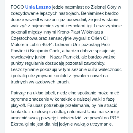
FOGO
Unia Leszno
jedzie natomiast do Zielonej Góry w
zdecydowanie lepszych nastrojach. Beniaminek bardzo
dobrze wszedł w sezon i już udowodnił, że jest w stanie
walczyć z najmocniejszymi zespołami ligi. Leszczynianie
pokonali między innymi Krono-Plast Włókniarza
Częstochowa oraz sensacyjnie wygrali z Orlen Oil
Motorem Lublin 46:44. Liderami Unii pozostają Piotr
Pawlicki i Benjamin Cook, a bardzo dobrze spisuje się
rewelacyjny junior – Nazar Parnicki, ale bardzo ważne
punkty regularnie dorzucają pozostali zawodnicy.
Leszczynianie pokazują w tym sezonie dużą waleczność
i potrafią utrzymywać kontakt z rywalem nawet na
trudnych wyjazdowych torach.
Patrząc na układ tabeli, niedzielne spotkanie może mieć
ogromne znaczenie w kontekście dalszej walki o fazę
play-off. Falubaz potrzebuje przełamania, by nie stracić
kontaktu z czołową szóstką, natomiast Unia ma szansę
umocnić swoją pozycję i potwierdzić, że powrót do PGE
Ekstraligi nie jest dla niej jedynie walką o utrzymanie.