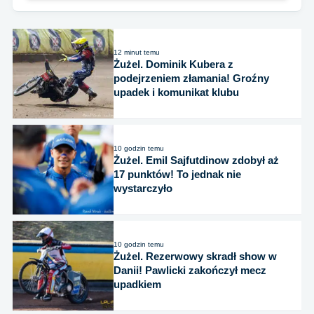
12 minut temu
Żużel. Dominik Kubera z
podejrzeniem złamania! Groźny
upadek i komunikat klubu
10 godzin temu
Żużel. Emil Sajfutdinow zdobył aż
17 punktów! To jednak nie
wystarczyło
10 godzin temu
Żużel. Rezerwowy skradł show w
Danii! Pawlicki zakończył mecz
upadkiem