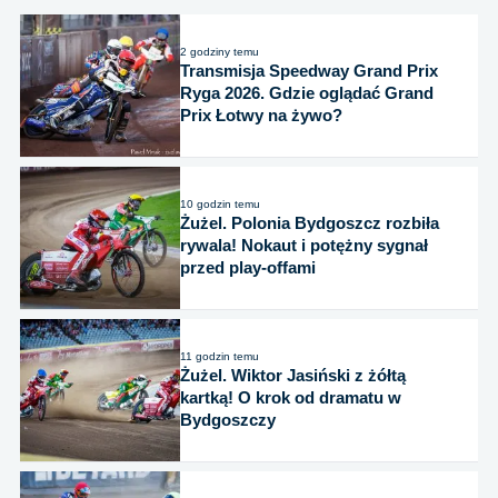
2 godziny temu
Transmisja Speedway Grand Prix
Ryga 2026. Gdzie oglądać Grand
Prix Łotwy na żywo?
10 godzin temu
Żużel. Polonia Bydgoszcz rozbiła
rywala! Nokaut i potężny sygnał
przed play-offami
11 godzin temu
Żużel. Wiktor Jasiński z żółtą
kartką! O krok od dramatu w
Bydgoszczy