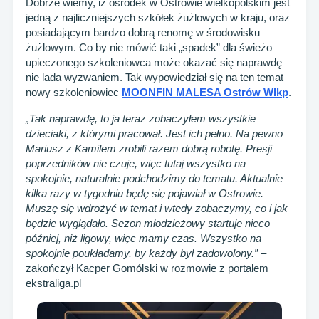
Dobrze wiemy, iż ośrodek w Ostrowie wielkopolskim jest
jedną z najliczniejszych szkółek żużlowych w kraju, oraz
posiadającym bardzo dobrą renomę w środowisku
żużlowym. Co by nie mówić taki „spadek” dla świeżo
upieczonego szkoleniowca może okazać się naprawdę
nie lada wyzwaniem. Tak wypowiedział się na ten temat
nowy szkoleniowiec
MOONFIN MALESA Ostrów Wlkp
.
„Tak naprawdę, to ja teraz zobaczyłem wszystkie
dzieciaki, z którymi pracował. Jest ich pełno. Na pewno
Mariusz z Kamilem zrobili razem dobrą robotę. Presji
poprzedników nie czuje, więc tutaj wszystko na
spokojnie, naturalnie podchodzimy do tematu. Aktualnie
kilka razy w tygodniu będę się pojawiał w Ostrowie.
Muszę się wdrożyć w temat i wtedy zobaczymy, co i jak
będzie wyglądało. Sezon młodzieżowy startuje nieco
później, niż ligowy, więc mamy czas. Wszystko na
spokojnie poukładamy, by każdy był zadowolony.”
–
zakończył Kacper Gomólski w rozmowie z portalem
ekstraliga.pl