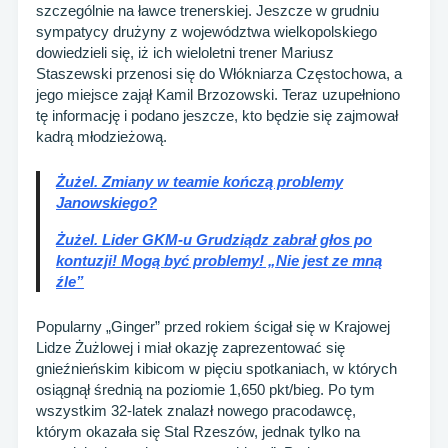
szczególnie na ławce trenerskiej. Jeszcze w grudniu
sympatycy drużyny z województwa wielkopolskiego
dowiedzieli się, iż ich wieloletni trener Mariusz
Staszewski przenosi się do Włókniarza Częstochowa, a
jego miejsce zajął Kamil Brzozowski. Teraz uzupełniono
tę informację i podano jeszcze, kto będzie się zajmował
kadrą młodzieżową.
Żużel. Zmiany w teamie kończą problemy
Janowskiego?
Żużel. Lider GKM-u Grudziądz zabrał głos po
kontuzji! Mogą być problemy! „Nie jest ze mną
źle”
Popularny „Ginger” przed rokiem ścigał się w Krajowej
Lidze Żużlowej i miał okazję zaprezentować się
gnieźnieńskim kibicom w pięciu spotkaniach, w których
osiągnął średnią na poziomie 1,650 pkt/bieg. Po tym
wszystkim 32-latek znalazł nowego pracodawcę,
którym okazała się Stal Rzeszów, jednak tylko na