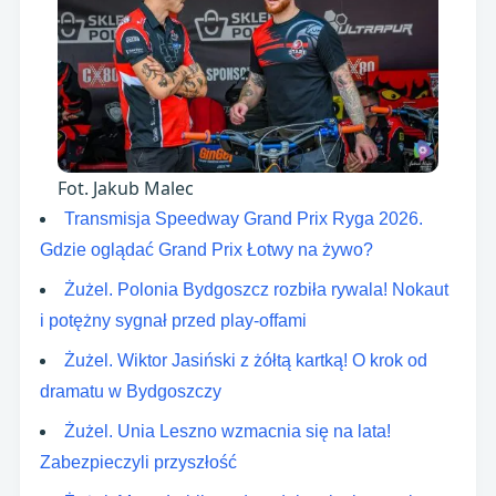
Fot. Jakub Malec
Transmisja Speedway Grand Prix Ryga 2026.
Gdzie oglądać Grand Prix Łotwy na żywo?
Żużel. Polonia Bydgoszcz rozbiła rywala! Nokaut
i potężny sygnał przed play-offami
Żużel. Wiktor Jasiński z żółtą kartką! O krok od
dramatu w Bydgoszczy
Żużel. Unia Leszno wzmacnia się na lata!
Zabezpieczyli przyszłość