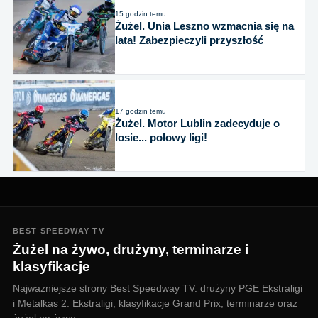
15 godzin temu
Żużel. Unia Leszno wzmacnia się na
lata! Zabezpieczyli przyszłość
17 godzin temu
Żużel. Motor Lublin zadecyduje o
losie... połowy ligi!
BEST SPEEDWAY TV
Żużel na żywo, drużyny, terminarze i
klasyfikacje
Najważniejsze strony Best Speedway TV: drużyny PGE Ekstraligi
i Metalkas 2. Ekstraligi, klasyfikacje Grand Prix, terminarze oraz