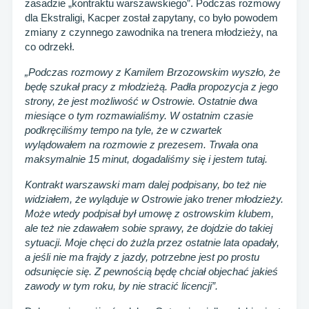
zasadzie „kontraktu warszawskiego”. Podczas rozmowy
dla Ekstraligi, Kacper został zapytany, co było powodem
zmiany z czynnego zawodnika na trenera młodzieży, na
co odrzekł.
„Podczas rozmowy z Kamilem Brzozowskim wyszło, że
będę szukał pracy z młodzieżą. Padła propozycja z jego
strony, że jest możliwość w Ostrowie. Ostatnie dwa
miesiące o tym rozmawialiśmy. W ostatnim czasie
podkręciliśmy tempo na tyle, że w czwartek
wylądowałem na rozmowie z prezesem. Trwała ona
maksymalnie 15 minut, dogadaliśmy się i jestem tutaj.
Kontrakt warszawski mam dalej podpisany, bo też nie
widziałem, że wyląduje w Ostrowie jako trener młodzieży.
Może wtedy podpisał był umowę z ostrowskim klubem,
ale też nie zdawałem sobie sprawy, że dojdzie do takiej
sytuacji. Moje chęci do żużla przez ostatnie lata opadały,
a jeśli nie ma frajdy z jazdy, potrzebne jest po prostu
odsunięcie się. Z pewnością będę chciał objechać jakieś
zawody w tym roku, by nie stracić licencji”.