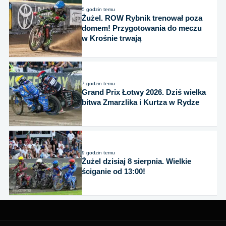
5 godzin temu
Żużel. ROW Rybnik trenował poza
domem! Przygotowania do meczu
w Krośnie trwają
7 godzin temu
Grand Prix Łotwy 2026. Dziś wielka
bitwa Zmarzlika i Kurtza w Rydze
9 godzin temu
Żużel dzisiaj 8 sierpnia. Wielkie
ściganie od 13:00!