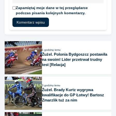
Zapamiętaj moje dane w tej przeglądarce
podczas pisania kolejnych komentarzy.
1 godzinę temu
Żużel. Polonia Bydgoszcz postawiła
na swoim! Lider przetrwał trudny
test [Relacja]
3 godziny temu
Żużel. Brady Kurtz wygrywa
kwalifikacje do GP Łotwy! Bartosz
Zmarzlik tuż za nim