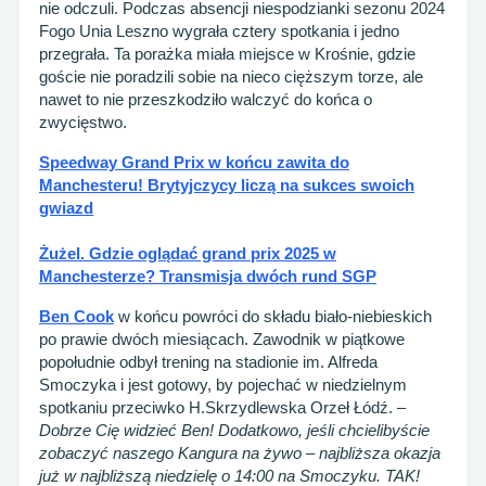
nie odczuli. Podczas absencji niespodzianki sezonu 2024
Fogo Unia Leszno wygrała cztery spotkania i jedno
przegrała. Ta porażka miała miejsce w Krośnie, gdzie
goście nie poradzili sobie na nieco cięższym torze, ale
nawet to nie przeszkodziło walczyć do końca o
zwycięstwo.
Speedway Grand Prix w końcu zawita do
Manchesteru! Brytyjczycy liczą na sukces swoich
gwiazd
Żużel. Gdzie oglądać grand prix 2025 w
Manchesterze? Transmisja dwóch rund SGP
Ben Cook
w końcu powróci do składu biało-niebieskich
po prawie dwóch miesiącach. Zawodnik w piątkowe
popołudnie odbył trening na stadionie im. Alfreda
Smoczyka i jest gotowy, by pojechać w niedzielnym
spotkaniu przeciwko H.Skrzydlewska Orzeł Łódź. –
Dobrze Cię widzieć Ben! Dodatkowo, jeśli chcielibyście
zobaczyć naszego Kangura na żywo – najbliższa okazja
już w najbliższą niedzielę o 14:00 na Smoczyku. TAK!