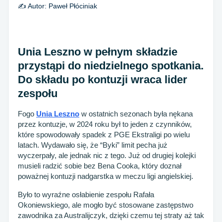
✍️ Autor:
Paweł Płóciniak
Unia Leszno w pełnym składzie
przystąpi do niedzielnego spotkania.
Do składu po kontuzji wraca lider
zespołu
Fogo
Unia Leszno
w ostatnich sezonach była nękana
przez kontuzje, w 2024 roku był to jeden z czynników,
które spowodowały spadek z PGE Ekstraligi po wielu
latach. Wydawało się, że “Byki” limit pecha już
wyczerpały, ale jednak nic z tego. Już od drugiej kolejki
musieli radzić sobie bez Bena Cooka, który doznał
poważnej kontuzji nadgarstka w meczu ligi angielskiej.
Było to wyraźne osłabienie zespołu Rafała
Okoniewskiego, ale mogło być stosowane zastępstwo
zawodnika za Australijczyk, dzięki czemu tej straty aż tak