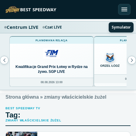
Przejdź do treści
BEST SPEEDWAY
Centrum LIVE
Czat LIVE
Symulator
PLANOWANA RELACJA
PLANOWAN
0
ORZEŁ ŁÓDŹ
Kwalifikacje Grand Prix Łotwy w Rydze na
żywo. SGP LIVE
08.08.20
08.08.2026 13:00
Strona główna
»
zmiany właścicielskie żużel
BEST SPEEDWAY TV
Tag:
ZMIANY WŁAŚCICIELSKIE ŻUŻEL