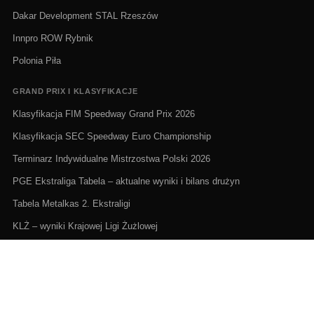
Dakar Development STAL Rzeszów
Innpro ROW Rybnik
Polonia Piła
GRAND PRIX I KLASYFIKACJE
Klasyfikacja FIM Speedway Grand Prix 2026
Klasyfikacja SEC Speedway Euro Championship
Terminarz Indywidualne Mistrzostwa Polski 2026
PGE Ekstraliga Tabela – aktualne wyniki i bilans drużyn
Tabela Metalkas 2. Ekstraligi
KLŻ – wyniki Krajowej Ligi Żużlowej
ŻUŻEL NA ŻYWO I TERMINARZE
Żużel na żywo: Gdzie oglądać transmisje
PGE Ekstraliga terminarz