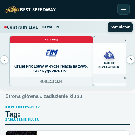
Przejdź do treści
BEST SPEEDWAY
Centrum LIVE
Czat LIVE
Symulator
NA ŻYWO
ZAKOŃ
45
DAKAR
Grand Prix Łotwy w Rydze relacja na żywo.
DEVELOPMENT
STAL RZESZÓW
SGP Ryga 2026 LIVE
08.08.20
07.08.2026 18:00
Strona główna
»
zadłużenie klubu
BEST SPEEDWAY TV
Tag:
ZADŁUŻENIE KLUBU