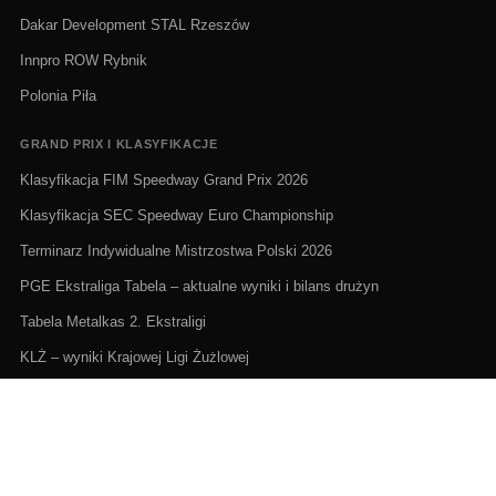
Dakar Development STAL Rzeszów
Innpro ROW Rybnik
Polonia Piła
GRAND PRIX I KLASYFIKACJE
Klasyfikacja FIM Speedway Grand Prix 2026
Klasyfikacja SEC Speedway Euro Championship
Terminarz Indywidualne Mistrzostwa Polski 2026
PGE Ekstraliga Tabela – aktualne wyniki i bilans drużyn
Tabela Metalkas 2. Ekstraligi
KLŻ – wyniki Krajowej Ligi Żużlowej
ŻUŻEL NA ŻYWO I TERMINARZE
Żużel na żywo: Gdzie oglądać transmisje
PGE Ekstraliga terminarz