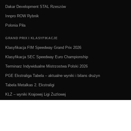
Dakar Development STAL Rzeszów
Innpro ROW Rybnik
Polonia Piła
GRAND PRIX I KLASYFIKACJE
Klasyfikacja FIM Speedway Grand Prix 2026
Klasyfikacja SEC Speedway Euro Championship
Terminarz Indywidualne Mistrzostwa Polski 2026
PGE Ekstraliga Tabela – aktualne wyniki i bilans drużyn
Tabela Metalkas 2. Ekstraligi
KLŻ – wyniki Krajowej Ligi Żużlowej
ŻUŻEL NA ŻYWO I TERMINARZE
Żużel na żywo: Gdzie oglądać transmisje
PGE Ekstraliga terminarz