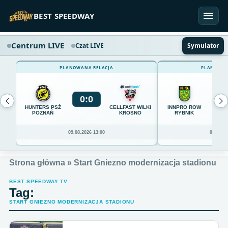
Przejdź do treści
BEST SPEEDWAY
Centrum LIVE
Czat LIVE
Symulator
PLANOWANA RELACJA
PLANOWAN
0
:
0
0
HUNTERS PSŻ
CELLFAST WILKI
INNPRO ROW
POZNAŃ
KROSNO
RYBNIK
09.08.2026 13:00
09.08.20
Strona główna
»
Start Gniezno modernizacja stadionu
BEST SPEEDWAY TV
Tag:
START GNIEZNO MODERNIZACJA STADIONU