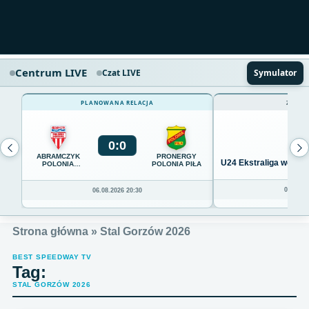
Centrum LIVE
Czat LIVE
Symulator
PLANOWANA RELACJA
ZAKOŃ
0
:
0
ABRAMCZYK
PRONERGY
U24 Ekstraliga we Wro
POLONIA
POLONIA PIŁA
BYDGOSZCZ
04.08.20
06.08.2026 20:30
Strona główna
»
Stal Gorzów 2026
BEST SPEEDWAY TV
Tag:
STAL GORZÓW 2026