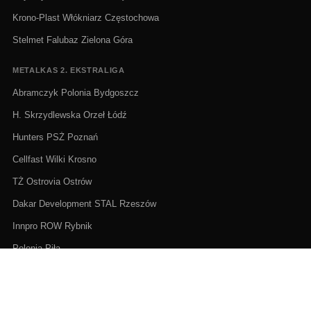
Krono-Plast Włókniarz Częstochowa
Stelmet Falubaz Zielona Góra
METALKAS 2. EKSTRALIGA
Abramczyk Polonia Bydgoszcz
H. Skrzydlewska Orzeł Łódź
Hunters PSŻ Poznań
Cellfast Wilki Krosno
TŻ Ostrovia Ostrów
Dakar Development STAL Rzeszów
Innpro ROW Rybnik
Polonia Piła
GRAND PRIX I KLASYFIKACJE
Klasyfikacja FIM Speedway Grand Prix 2026