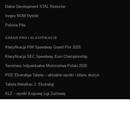
Dakar Development STAL Rzeszów
Innpro ROW Rybnik
Polonia Piła
GRAND PRIX I KLASYFIKACJE
Klasyfikacja FIM Speedway Grand Prix 2026
Klasyfikacja SEC Speedway Euro Championship
Terminarz Indywidualne Mistrzostwa Polski 2026
PGE Ekstraliga Tabela – aktualne wyniki i bilans drużyn
Tabela Metalkas 2. Ekstraligi
KLŻ – wyniki Krajowej Ligi Żużlowej
ŻUŻEL NA ŻYWO I TERMINARZE
Żużel na żywo: Gdzie oglądać transmisje
PGE Ekstraliga terminarz