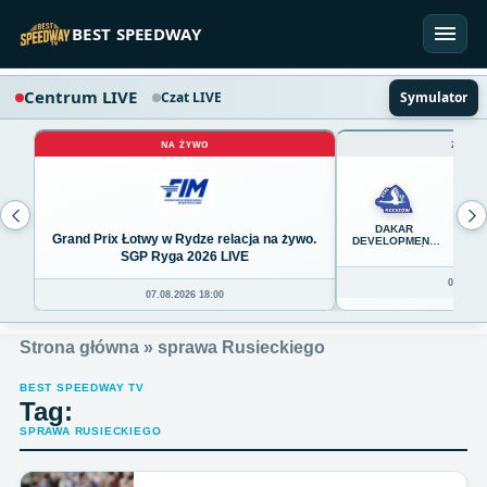
Przejdź do treści
BEST SPEEDWAY
Centrum LIVE
Czat LIVE
Symulator
NA ŻYWO
ZAKOŃ
45
DAKAR
Grand Prix Łotwy w Rydze relacja na żywo.
DEVELOPMENT
STAL RZESZÓW
SGP Ryga 2026 LIVE
08.08.20
07.08.2026 18:00
Strona główna
»
sprawa Rusieckiego
BEST SPEEDWAY TV
Tag:
SPRAWA RUSIECKIEGO