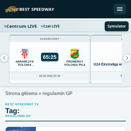
Przejdź do treści
BEST SPEEDWAY
Centrum LIVE
Czat LIVE
Symulator
ZAKOŃCZONY
ZAKOŃ
65
:
25
ABRAMCZYK
PRONERGY
U24 Ekstraliga we Wro
POLONIA
POLONIA PIŁA
BYDGOSZCZ
04.08.20
06.08.2026 20:30
Strona główna
»
regulamin GP
BEST SPEEDWAY TV
Tag:
REGULAMIN GP