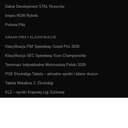
Dakar Development STAL Rzeszów
Innpro ROW Rybnik
Polonia Piła
GRAND PRIX I KLASYFIKACJE
Klasyfikacja FIM Speedway Grand Prix 2026
Klasyfikacja SEC Speedway Euro Championship
Terminarz Indywidualne Mistrzostwa Polski 2026
PGE Ekstraliga Tabela – aktualne wyniki i bilans drużyn
Tabela Metalkas 2. Ekstraligi
KLŻ – wyniki Krajowej Ligi Żużlowej
ŻUŻEL NA ŻYWO I TERMINARZE
Żużel na żywo: Gdzie oglądać transmisje
PGE Ekstraliga terminarz