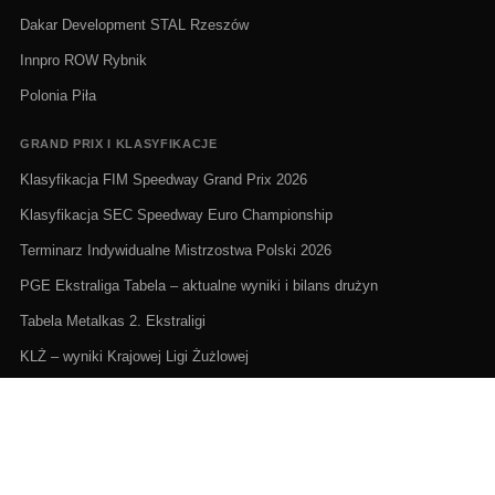
Dakar Development STAL Rzeszów
Innpro ROW Rybnik
Polonia Piła
GRAND PRIX I KLASYFIKACJE
Klasyfikacja FIM Speedway Grand Prix 2026
Klasyfikacja SEC Speedway Euro Championship
Terminarz Indywidualne Mistrzostwa Polski 2026
PGE Ekstraliga Tabela – aktualne wyniki i bilans drużyn
Tabela Metalkas 2. Ekstraligi
KLŻ – wyniki Krajowej Ligi Żużlowej
ŻUŻEL NA ŻYWO I TERMINARZE
Żużel na żywo: Gdzie oglądać transmisje
PGE Ekstraliga terminarz