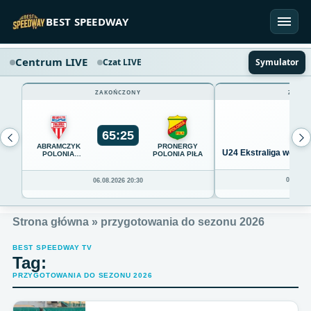
Przejdź do treści
BEST SPEEDWAY
Centrum LIVE
Czat LIVE
Symulator
ZAKOŃCZONY
ZAKOŃ
65
:
25
ABRAMCZYK
PRONERGY
U24 Ekstraliga we Wro
POLONIA
POLONIA PIŁA
BYDGOSZCZ
04.08.20
06.08.2026 20:30
Strona główna
»
przygotowania do sezonu 2026
BEST SPEEDWAY TV
Tag:
PRZYGOTOWANIA DO SEZONU 2026