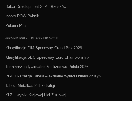
Dakar Development STAL Rzeszów
Innpro ROW Rybnik
Polonia Piła
GRAND PRIX I KLASYFIKACJE
Klasyfikacja FIM Speedway Grand Prix 2026
Klasyfikacja SEC Speedway Euro Championship
Terminarz Indywidualne Mistrzostwa Polski 2026
PGE Ekstraliga Tabela – aktualne wyniki i bilans drużyn
Tabela Metalkas 2. Ekstraligi
KLŻ – wyniki Krajowej Ligi Żużlowej
ŻUŻEL NA ŻYWO I TERMINARZE
Żużel na żywo: Gdzie oglądać transmisje
PGE Ekstraliga terminarz