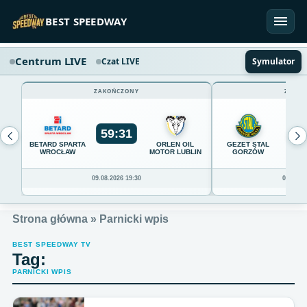
Przejdź do treści
BEST SPEEDWAY
Centrum LIVE
Czat LIVE
Symulator
ZAKOŃCZONY
ZAKOŃ
59
:
31
54
BETARD SPARTA
ORLEN OIL
GEZET STAL
WROCŁAW
MOTOR LUBLIN
GORZÓW
09.08.2026 19:30
09.08.20
Strona główna
»
Parnicki wpis
BEST SPEEDWAY TV
Tag:
PARNICKI WPIS