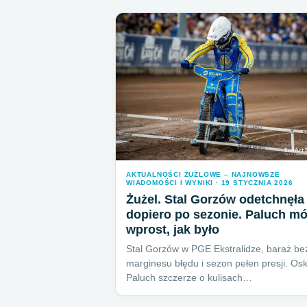
AKTUALNOŚCI ŻUŻLOWE – NAJNOWSZE
WIADOMOŚCI I WYNIKI · 19 STYCZNIA 2026
Żużel. Stal Gorzów odetchnęła
dopiero po sezonie. Paluch m
wprost, jak było
Stal Gorzów w PGE Ekstralidze, baraż be
marginesu błędu i sezon pełen presji. Os
Paluch szczerze o kulisach…