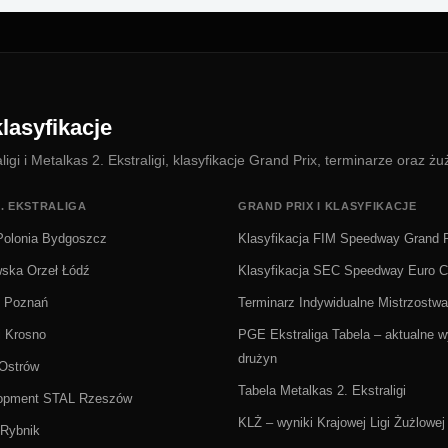
lasyfikacje
i i Metalkas 2. Ekstraligi, klasyfikacje Grand Prix, terminarze oraz żu
. EKSTRALIGA
GRAND PRIX I KLASYFIKACJE
olonia Bydgoszcz
Klasyfikacja FIM Speedway Grand P
wska Orzeł Łódź
Klasyfikacja SEC Speedway Euro 
Ż Poznań
Terminarz Indywidualne Mistrzostwa
i Krosno
PGE Ekstraliga Tabela – aktualne wy
drużyn
 Ostrów
Tabela Metalkas 2. Ekstraligi
lopment STAL Rzeszów
KLŻ – wyniki Krajowej Ligi Żużlowej
Rybnik