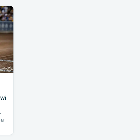
ówi
z
kar