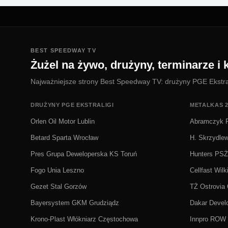
BEST SPEEDWAY TV
Żużel na żywo, drużyny, terminarze i k
Najważniejsze strony Best Speedway TV: drużyny PGE Ekstralig
DRUŻYNY PGE EKSTRALIGI
METALKAS 2
Orlen Oil Motor Lublin
Abramczyk P
Betard Sparta Wrocław
H. Skrzydle
Pres Grupa Deweloperska KS Toruń
Hunters PS
Fogo Unia Leszno
Cellfast Wilk
Gezet Stal Gorzów
TŻ Ostrovia
Bayersystem GKM Grudziądz
Dakar Deve
Krono-Plast Włókniarz Częstochowa
Innpro ROW 