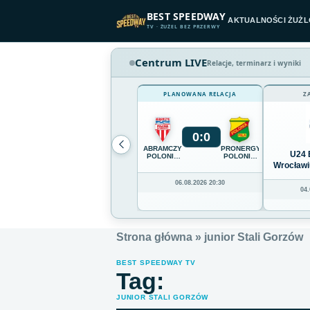
Przejdź do treści
BEST SPEEDWAY
AKTUALNOŚCI ŻUŻ
TV · ŻUŻEL BEZ PRZERWY
Centrum LIVE
Relacje, terminarz i wyniki
PLANOWANA RELACJA
Z
0
:
0
ABRAMCZYK
PRONERGY
U24 
POLONIA
POLONIA
BYDGOSZCZ
PIŁA
Wrocławi
06.08.2026 20:30
04.
Strona główna
»
junior Stali Gorzów
BEST SPEEDWAY TV
Tag:
JUNIOR STALI GORZÓW