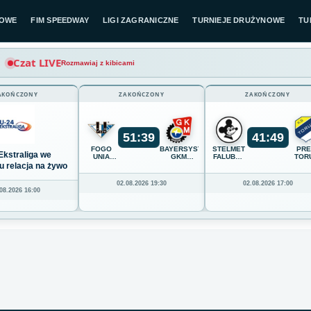
LOWE
FIM SPEEDWAY
LIGI ZAGRANICZNE
TURNIEJE DRUŻYNOWE
TU
Czat LIVE
Rozmawiaj z kibicami
AKOŃCZONY
ZAKOŃCZONY
ZAKOŃCZONY
51
:
39
41
:
49
FOGO
BAYERSYSTEM
STELMET
PR
Ekstraliga we
UNIA
GKM
FALUBAZ
TOR
LESZNO
GRUDZIĄDZ
ZIELONA
u relacja na żywo
GÓRA
02.08.2026 19:30
02.08.2026 17:00
08.2026 16:00