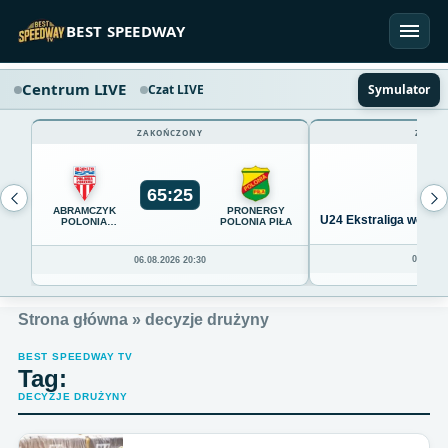
Przejdź do treści
BEST SPEEDWAY
Centrum LIVE
Czat LIVE
Symulator
ZAKOŃCZONY
ZAKOŃ
65
:
25
ABRAMCZYK
PRONERGY
U24 Ekstraliga we Wro
POLONIA
POLONIA PIŁA
BYDGOSZCZ
04.08.20
06.08.2026 20:30
Strona główna
»
decyzje drużyny
BEST SPEEDWAY TV
Tag:
DECYZJE DRUŻYNY