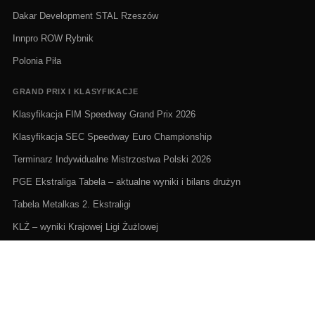
Dakar Development STAL Rzeszów
Innpro ROW Rybnik
Polonia Piła
GRAND PRIX I KLASYFIKACJE
Klasyfikacja FIM Speedway Grand Prix 2026
Klasyfikacja SEC Speedway Euro Championship
Terminarz Indywidualne Mistrzostwa Polski 2026
PGE Ekstraliga Tabela – aktualne wyniki i bilans drużyn
Tabela Metalkas 2. Ekstraligi
KLŻ – wyniki Krajowej Ligi Żużlowej
ŻUŻEL NA ŻYWO I TERMINARZE
Żużel na żywo: Gdzie oglądać transmisje
PGE Ekstraliga terminarz