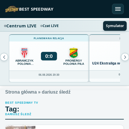
Przejdź do treści
BEST SPEEDWAY
Centrum LIVE
Czat LIVE
Symulator
PLANOWANA RELACJA
ZAKOŃ
0
:
0
ABRAMCZYK
PRONERGY
U24 Ekstraliga we Wro
POLONIA
POLONIA PIŁA
BYDGOSZCZ
04.08.20
06.08.2026 20:30
Strona główna
»
dariusz śledź
BEST SPEEDWAY TV
Tag:
DARIUSZ ŚLEDŹ