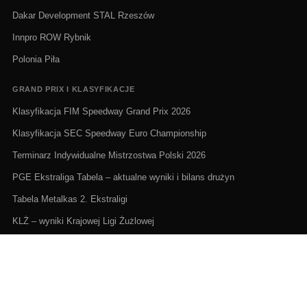
Dakar Development STAL Rzeszów
Innpro ROW Rybnik
Polonia Piła
GRAND PRIX I KLASYFIKACJE
Klasyfikacja FIM Speedway Grand Prix 2026
Klasyfikacja SEC Speedway Euro Championship
Terminarz Indywidualne Mistrzostwa Polski 2026
PGE Ekstraliga Tabela – aktualne wyniki i bilans drużyn
Tabela Metalkas 2. Ekstraligi
KLŻ – wyniki Krajowej Ligi Żużlowej
ŻUŻEL NA ŻYWO I TERMINARZE
Żużel na żywo: Gdzie oglądać transmisje
PGE Ekstraliga terminarz