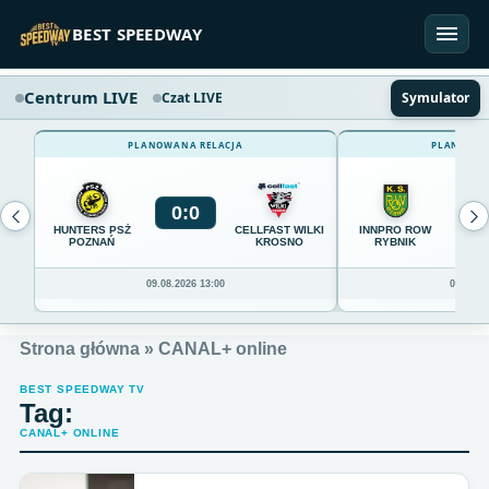
Przejdź do treści
BEST SPEEDWAY
Centrum LIVE
Czat LIVE
Symulator
PLANOWANA RELACJA
PLANOWAN
0
:
0
0
HUNTERS PSŻ
CELLFAST WILKI
INNPRO ROW
POZNAŃ
KROSNO
RYBNIK
09.08.2026 13:00
09.08.20
Strona główna
»
CANAL+ online
BEST SPEEDWAY TV
Tag:
CANAL+ ONLINE