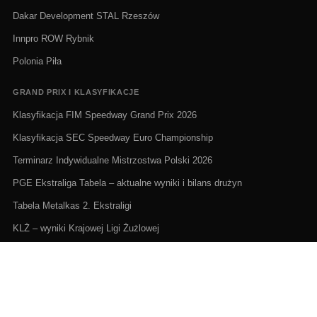
Dakar Development STAL Rzeszów
Innpro ROW Rybnik
Polonia Piła
GRAND PRIX I KLASYFIKACJE
Klasyfikacja FIM Speedway Grand Prix 2026
Klasyfikacja SEC Speedway Euro Championship
Terminarz Indywidualne Mistrzostwa Polski 2026
PGE Ekstraliga Tabela – aktualne wyniki i bilans drużyn
Tabela Metalkas 2. Ekstraligi
KLŻ – wyniki Krajowej Ligi Żużlowej
ŻUŻEL NA ŻYWO I TERMINARZE
Żużel na żywo: Gdzie oglądać transmisje
PGE Ekstraliga terminarz