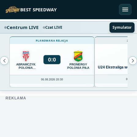
Przejdź do treści
BEST SPEEDWAY
Centrum LIVE
Czat LIVE
Symulator
PLANOWANA RELACJA
ZAKOŃ
0
:
0
ABRAMCZYK
PRONERGY
U24 Ekstraliga we Wro
POLONIA
POLONIA PIŁA
BYDGOSZCZ
04.08.20
06.08.2026 20:30
REKLAMA