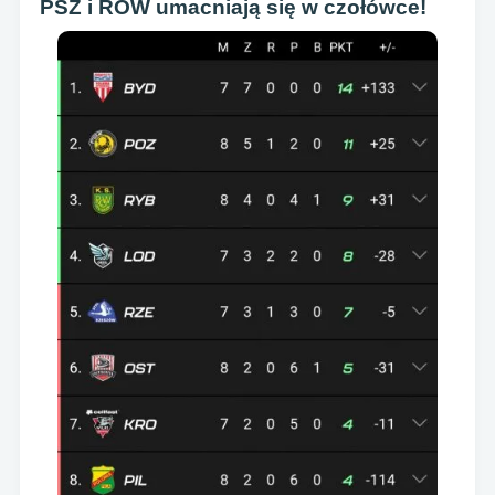
PSŻ i ROW umacniają się w czołówce!