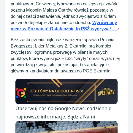
punktowym. Co więcej, typowana do najlepszej czwórki
sezonu Moonfin Malesa Ostrów również pozostaje w
dolnej części zestawienia, jednak zwycięstwo z Orłem
pozwoliło tej ekipie złapać nieco oddechu.
Wyrównany
mecz w Poznaniu! Ostatecznie to PSŻ wygrywa! —
>
Bez zaskoczenia najlepsze wrażenie sprawia Polonia
Bydgoszcz. Lider Metalkas 2. Ekstraligi ma komplet
zwycięstw i ogromną przewagę w bilansie małych
punktów, która wynosi już +133. “Gryfy” coraz wyraźniej
potwierdzają swoją siłę, pozostając bezapelacyjnie
głównym kandydatem do awansu do PGE Ekstraligi.
Obserwuj nas na Google News, codziennie
najnowsze informacje. Bądź z Nami