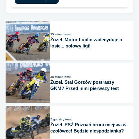
35 minut temu
Żużel. Motor Lublin zadecyduje o
losie... połowy ligi!
36 minut temu
Żużel. Stal Gorzów postraszy
GKM? Przed nimi pierwszy test
2 godziny temu
Żużel. PSŻ Poznań broni miejsca w
czołówce! Będzie niespodzianka?