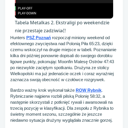
Tabela Metalkas 2. Ekstraligi po weekendzie
nie przestaje zadziwiać!
Hunters
PSŻ Poznań
rozpoczął miniony weekend od
efektownego zwycięstwa nad Polonią Piła 65:23, dzięki
czemu wskoczył na drugie miejsce w tabeli. Poznanianie
kilka dni później ponownie dopisali do swojego dorobku
ligowe punkty, pokonując Moonfin Malesę Ostrów 47:43
po niezwykle zaciętym spotkaniu. Drużyna ze stolicy
Wielkopolski ma już jedenaście oczek i coraz wyraźniej
zaznacza swoją obecność w czołówce rozgrywek.
Bardzo ważny krok wykonał także
ROW Rybnik
.
Rybniczanie najpierw rozbili pilską Polonię 58:32, a
następnie skorzystali z potknięć rywali i awansowali na
trzecią pozycję w klasyfikacji. Dla zespołu z Rybnika to
świetny moment sezonu, szczególnie że jeszcze
niedawno sytuacja drużyny wyglądała znacznie gorzej.