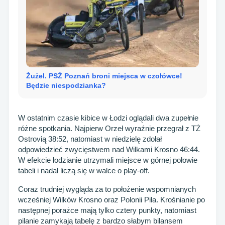
Żużel. PSŻ Poznań broni miejsca w czołówce!
Będzie niespodzianka?
W ostatnim czasie kibice w Łodzi oglądali dwa zupełnie
różne spotkania. Najpierw Orzeł wyraźnie przegrał z TŻ
Ostrovią 38:52, natomiast w niedzielę zdołał
odpowiedzieć zwycięstwem nad Wilkami Krosno 46:44.
W efekcie łodzianie utrzymali miejsce w górnej połowie
tabeli i nadal liczą się w walce o play-off.
Coraz trudniej wygląda za to położenie wspomnianych
wcześniej Wilków Krosno oraz Polonii Piła. Krośnianie po
następnej porażce mają tylko cztery punkty, natomiast
pilanie zamykają tabelę z bardzo słabym bilansem