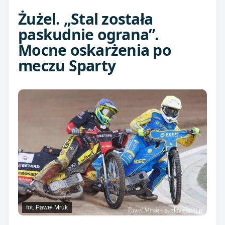
Żużel. „Stal została
paskudnie ograna”.
Mocne oskarżenia po
meczu Sparty
fot. Paweł Mruk