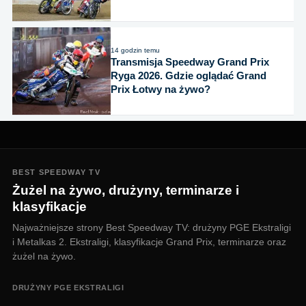
14 godzin temu
Transmisja Speedway Grand Prix
Ryga 2026. Gdzie oglądać Grand
Prix Łotwy na żywo?
BEST SPEEDWAY TV
Żużel na żywo, drużyny, terminarze i
klasyfikacje
Najważniejsze strony Best Speedway TV: drużyny PGE Ekstraligi
i Metalkas 2. Ekstraligi, klasyfikacje Grand Prix, terminarze oraz
żużel na żywo.
DRUŻYNY PGE EKSTRALIGI