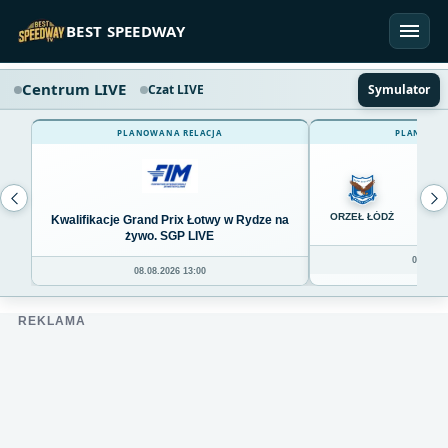
Przejdź do treści
BEST SPEEDWAY
Centrum LIVE
Czat LIVE
Symulator
PLANOWANA RELACJA
PLANOWAN
0
ORZEŁ ŁÓDŹ
Kwalifikacje Grand Prix Łotwy w Rydze na
żywo. SGP LIVE
08.08.20
08.08.2026 13:00
REKLAMA