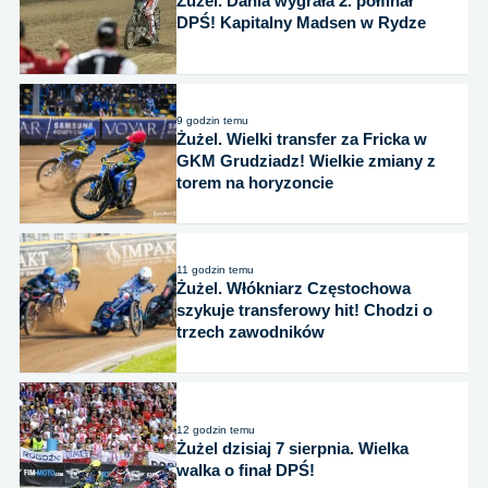
Żużel. Dania wygrała 2. półfinał
DPŚ! Kapitalny Madsen w Rydze
9 godzin temu
Żużel. Wielki transfer za Fricka w
GKM Grudziadz! Wielkie zmiany z
torem na horyzoncie
11 godzin temu
Żużel. Włókniarz Częstochowa
szykuje transferowy hit! Chodzi o
trzech zawodników
12 godzin temu
Żużel dzisiaj 7 sierpnia. Wielka
walka o finał DPŚ!