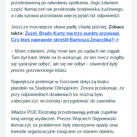
przedstawioną po odwołaniu spotkania. Jego zdaniem
część tłumaczeń nie przekonała środowiska żużlowego,
a cała sprawa pozostawia więcej pytań niż odpowiedzi.
Jeszcze mocniejsze słowa padły chwilę później.
Zobacz
także:
Żużel. Brady Kurtz ma trzy punkty przewagi.
Czy ktoś naprawdę skreślił Bartosza Zmarzlika?–>
– Moim zdaniem, żeby mnie tam po sądach nie ciągali.
Tam był kant. Wiele na to wskazuje, że ten mecz mógłby
się spokojnie odbyć, ale się nie odbył – stwierdził były
prezes gorzowskiego klubu.
Największe pretensje w Gorzowie dotyczą braku
plandeki na Stadionie Olimpijskim. Zmora przekonuje, że
przy odpowiednich działaniach tor można było
zabezpieczyć wcześniej i przygotować do zawodów.
Władze PGE Ekstraligi przedstawiają jednak zupełnie
inną wersję wydarzeń. Prezes Wojciech Stępniewski
tłumaczył, że problemem były intensywne opady oraz
kwestie organizacyjne związane ze stanem obiektu.