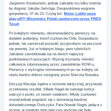
Jasperem Knudsenem, jednak zabrakło mu kilku metrów
by dogonić Jakuba Jamróga. Dwupunktowa wygrana
gospodarzy. 37 do 23. Czytaj też:
Motor Lublin poza
play-off?! Wicemistrz Polski upokorzony przez PRES
Toruń
Po kolejnym równaniu, obserwowaliśmy pierwszy, na
dodatek podwójny, triumf żużlowców Orła. Gospodarze
jednak, nie zamierzali pozwolić przyjezdnym na poczucie
się pewniej. Już w kolejnym biegu, para rybnickich
Jakubów zameldowała się na dwóch najwyżej
punktowanych pozycjach. Wyścig trzynasty również
całkowicie zdominowany przez zawodników ROW-u.
Pierwszy z wyścigów nominowanych po raz kolejny od
startu bardzo dobrze rozegrany przez Marcina Nowaka.
Decyzja Macieja Jądera o rezerwie taktycznej, przyniosła
oczekiwany rezultat. Villads Nagel do samego końca
walczył o punkt, ze swoim rodakiem. Młody żużlowiec
musiał jednak pogodzić się z dominacją bardziej
doświadczonego Duńczyka. Para Nowak-Nagel, jadąca z
rezerw, w ostatnim tego wieczoru wyścigu nie była