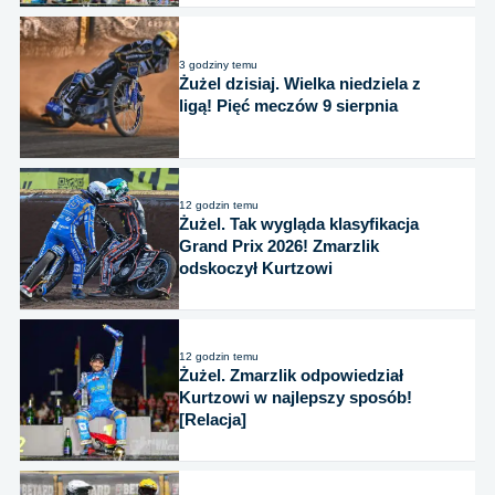
3 godziny temu
Żużel dzisiaj. Wielka niedziela z
ligą! Pięć meczów 9 sierpnia
12 godzin temu
Żużel. Tak wygląda klasyfikacja
Grand Prix 2026! Zmarzlik
odskoczył Kurtzowi
12 godzin temu
Żużel. Zmarzlik odpowiedział
Kurtzowi w najlepszy sposób!
[Relacja]