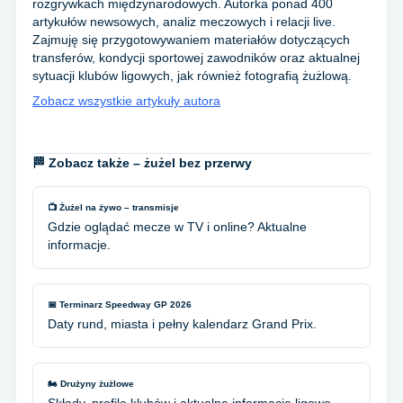
rozgrywkach międzynarodowych. Autorka ponad 400
artykułów newsowych, analiz meczowych i relacji live.
Zajmuję się przygotowywaniem materiałów dotyczących
transferów, kondycji sportowej zawodników oraz aktualnej
sytuacji klubów ligowych, jak również fotografią żużlową.
Zobacz wszystkie artykuły autora
🏁 Zobacz także – żużel bez przerwy
📺 Żużel na żywo – transmisje
Gdzie oglądać mecze w TV i online? Aktualne
informacje.
📅 Terminarz Speedway GP 2026
Daty rund, miasta i pełny kalendarz Grand Prix.
🏍️ Drużyny żużlowe
Składy, profile klubów i aktualne informacje ligowe.