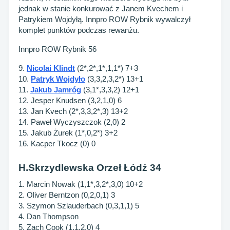
jednak w stanie konkurować z Janem Kvechem i
Patrykiem Wojdyłą. Innpro ROW Rybnik wywalczył
komplet punktów podczas rewanżu.
Innpro ROW Rybnik 56
9.
Nicolai Klindt
(2*,2*,1*,1,1*) 7+3
10.
Patryk Wojdyło
(3,3,2,3,2*) 13+1
11.
Jakub Jamróg
(3,1*,3,3,2) 12+1
12. Jesper Knudsen (3,2,1,0) 6
13. Jan Kvech (2*,3,3,2*,3) 13+2
14. Paweł Wyczyszczok (2,0) 2
15. Jakub Żurek (1*,0,2*) 3+2
16. Kacper Tkocz (0) 0
H.Skrzydlewska Orzeł Łódź 34
1. Marcin Nowak (1,1*,3,2*,3,0) 10+2
2. Oliver Berntzon (0,2,0,1) 3
3. Szymon Szlauderbach (0,3,1,1) 5
4. Dan Thompson
5. Zach Cook (1,1,2,0) 4