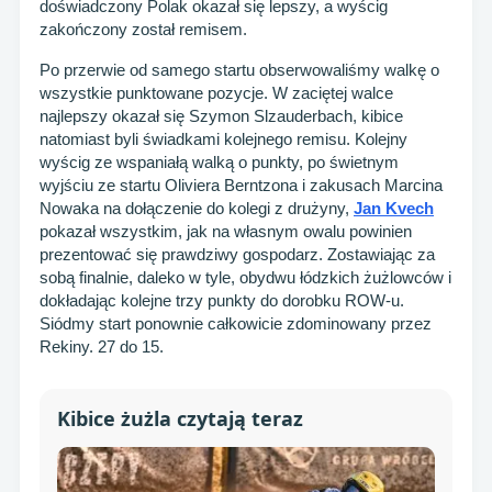
doświadczony Polak okazał się lepszy, a wyścig
zakończony został remisem.
Po przerwie od samego startu obserwowaliśmy walkę o
wszystkie punktowane pozycje. W zaciętej walce
najlepszy okazał się Szymon Slzauderbach, kibice
natomiast byli świadkami kolejnego remisu. Kolejny
wyścig ze wspaniałą walką o punkty, po świetnym
wyjściu ze startu Oliviera Berntzona i zakusach Marcina
Nowaka na dołączenie do kolegi z drużyny,
Jan Kvech
pokazał wszystkim, jak na własnym owalu powinien
prezentować się prawdziwy gospodarz. Zostawiając za
sobą finalnie, daleko w tyle, obydwu łódzkich żużlowców i
dokładając kolejne trzy punkty do dorobku ROW-u.
Siódmy start ponownie całkowicie zdominowany przez
Rekiny. 27 do 15.
Kibice żużla czytają teraz