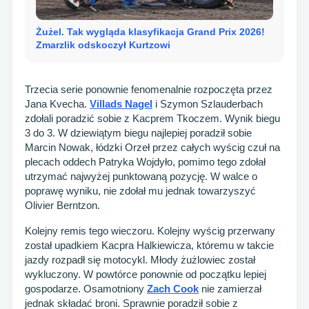
Żużel. Tak wygląda klasyfikacja Grand Prix 2026!
Zmarzlik odskoczył Kurtzowi
Trzecia serie ponownie fenomenalnie rozpoczęta przez
Jana Kvecha.
Villads Nagel
i Szymon Szlauderbach
zdołali poradzić sobie z Kacprem Tkoczem. Wynik biegu
3 do 3. W dziewiątym biegu najlepiej poradził sobie
Marcin Nowak, łódzki Orzeł przez całych wyścig czuł na
plecach oddech Patryka Wojdyło, pomimo tego zdołał
utrzymać najwyżej punktowaną pozycję. W walce o
poprawę wyniku, nie zdołał mu jednak towarzyszyć
Olivier Berntzon.
Kolejny remis tego wieczoru. Kolejny wyścig przerwany
został upadkiem Kacpra Halkiewicza, któremu w takcie
jazdy rozpadł się motocykl. Młody żużlowiec został
wykluczony. W powtórce ponownie od początku lepiej
gospodarze. Osamotniony
Zach Cook
nie zamierzał
jednak składać broni. Sprawnie poradził sobie z