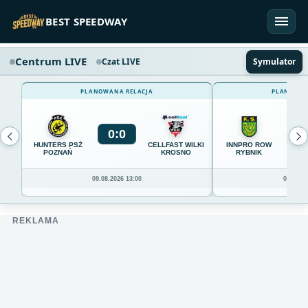
Przejdź do treści
BEST SPEEDWAY
Centrum LIVE
Czat LIVE
Symulator
PLANOWANA RELACJA
PLANOWAN
0
:
0
0
HUNTERS PSŻ
CELLFAST WILKI
INNPRO ROW
POZNAŃ
KROSNO
RYBNIK
09.08.2026 13:00
09.08.20
REKLAMA