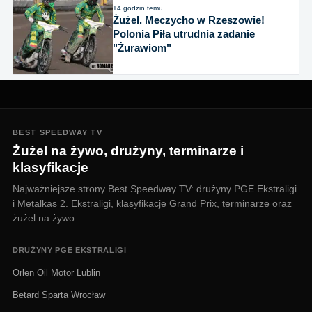
14 godzin temu
Żużel. Meczycho w Rzeszowie!
Polonia Piła utrudnia zadanie
"Żurawiom"
BEST SPEEDWAY TV
Żużel na żywo, drużyny, terminarze i
klasyfikacje
Najważniejsze strony Best Speedway TV: drużyny PGE Ekstraligi
i Metalkas 2. Ekstraligi, klasyfikacje Grand Prix, terminarze oraz
żużel na żywo.
DRUŻYNY PGE EKSTRALIGI
Orlen Oil Motor Lublin
Betard Sparta Wrocław