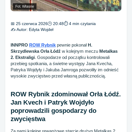
Fot. Własne
📅 25 czerwca 2026
🕒 20:48
⏱ 4 min czytania
✍️ Autor:
Edyta Wojdeł
INNPRO
ROW Rybnik
pewnie pokonał
H.
Skrzydlewska Orła Łódź
w kolejnym meczu
Metalkas
2. Ekstraligi
. Gospodarze od początku kontrolowali
przebieg spotkania, a świetne występy Jana Kvecha,
Patryka Wojdyły i Jakuba Jamroga pozwoliły im odnieść
wysokie zwycięstwo przed własną publicznością.
ROW Rybnik zdominował Orła Łódź.
Jan Kvech i Patryk Wojdyło
poprowadzili gospodarzy do
zwycięstwa
Za nami kolejne rewanżowe starcie drużyn Metalkas 2.