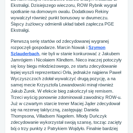
Ekstraligi. Dzisiejszego wieczoru, ROW Rybnik wygrał
spotkanie na domowym owalu. Dodatkowo Rekiny
wywalczył również punkt bonusowy w dwumeczu.
Śląscy żużlowcy odmienili układ tabeli zaplecza PGE
Ekstraligi.
Pierwszą serię startów od zdecydowanej wygranej
rozpoczęli gospodarze. Marcin Nowak i
Szymon
Szlauderbach
, nie byli w stanie konkurować z Jakubem
Jamrógiem i Nicolaiem Klindtem. Nieco inaczej potoczyły
się losy biegu młodzieżowego, ze startu zdecydowanie
lepiej wyszli reprezentanci Orła, jednakże najpierw Paweł
Wyczyszczoch zdołał wywalczyć drugą pozycję, a na
samej mecie Krzysztofa Lewandowski minął również
Jakub Żurek. W efekcie bieg zakończył się remisem.
Trzeci wyścig ponownie zdominowali zawodnicy ROW-u.
Już w czwartym starcie trener Maciej Jąder zdecydował
się na rezerwę taktyczną, zastępując Daniela
Thompsona, Villadsem Nagelem. Młody Duńczyk
zdecydowanie wykorzystał swoją szansę, tocząc zacięty
bój o trzy punkty z Patrykiem Wojdyło. Finalnie bardziej