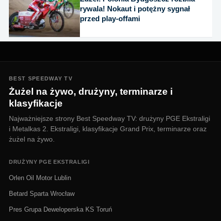
rywala! Nokaut i potężny sygnał
przed play-offami
BEST SPEEDWAY TV
Żużel na żywo, drużyny, terminarze i
klasyfikacje
Najważniejsze strony Best Speedway TV: drużyny PGE Ekstraligi
i Metalkas 2. Ekstraligi, klasyfikacje Grand Prix, terminarze oraz
żużel na żywo.
DRUŻYNY PGE EKSTRALIGI
Orlen Oil Motor Lublin
Betard Sparta Wrocław
Pres Grupa Deweloperska KS Toruń