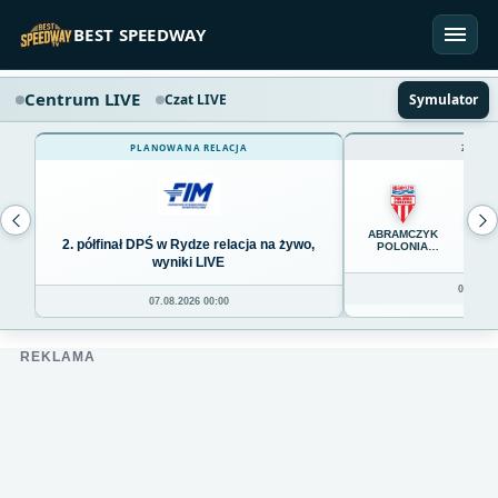
Przejdź do treści
BEST SPEEDWAY
Centrum LIVE
Czat LIVE
Symulator
PLANOWANA RELACJA
ZAKOŃ
65
ABRAMCZYK
2. półfinał DPŚ w Rydze relacja na żywo,
POLONIA
BYDGOSZCZ
wyniki LIVE
06.08.20
07.08.2026 00:00
REKLAMA