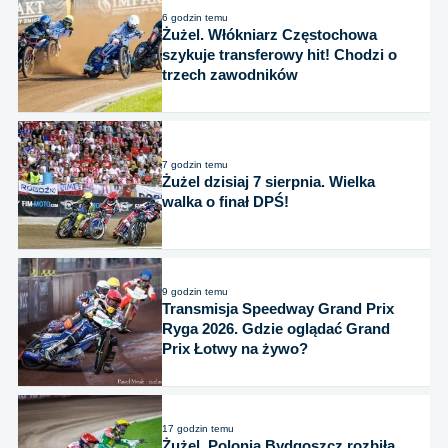
6 godzin temu
Żużel. Włókniarz Częstochowa
szykuje transferowy hit! Chodzi o
trzech zawodników
7 godzin temu
Żużel dzisiaj 7 sierpnia. Wielka
walka o finał DPŚ!
9 godzin temu
Transmisja Speedway Grand Prix
Ryga 2026. Gdzie oglądać Grand
Prix Łotwy na żywo?
17 godzin temu
Żużel. Polonia Bydgoszcz rozbiła