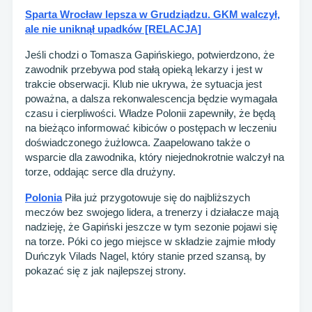
Sparta Wrocław lepsza w Grudziądzu. GKM walczył,
ale nie uniknął upadków [RELACJA]
Jeśli chodzi o Tomasza Gapińskiego, potwierdzono, że
zawodnik przebywa pod stałą opieką lekarzy i jest w
trakcie obserwacji. Klub nie ukrywa, że sytuacja jest
poważna, a dalsza rekonwalescencja będzie wymagała
czasu i cierpliwości. Władze Polonii zapewniły, że będą
na bieżąco informować kibiców o postępach w leczeniu
doświadczonego żużlowca. Zaapelowano także o
wsparcie dla zawodnika, który niejednokrotnie walczył na
torze, oddając serce dla drużyny.
Polonia
Piła już przygotowuje się do najbliższych
meczów bez swojego lidera, a trenerzy i działacze mają
nadzieję, że Gapiński jeszcze w tym sezonie pojawi się
na torze. Póki co jego miejsce w składzie zajmie młody
Duńczyk Vilads Nagel, który stanie przed szansą, by
pokazać się z jak najlepszej strony.