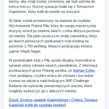
taśmę, aby mógł zostać zmieniony, jak było później do
końca meczu. Gorzej sytuacja miała się z Tomaszem
Gapińskim, który trafił do karetki na noszach.
42-latek został przewieziony na badania do szpitala.
Wychowanek Polonii Piła, który do swojej macierzystej
drużyny wrócił po siedmiu latach, czeka dłuższa przerwa
od startów. Dla pilan oznacza to stratę zawodnika, który
po dwóch pierwszych spotkaniach miał średnią na
poziomie 1,750 pkt/bieg. Miejsce jeżdżącego trenera
zajmie Vilads Nagel.
W poniedziałek klub z Piły wydał oficjalny komunikat w
sprawie stanu zdrowia swoich zawodników. Z informacji
przekazanych przez Polonię wynika, że
Adrian Cyfer
,
choć poobijany, szybko wraca do zdrowia i ma realne
szanse na udział w nadchodzącym IMP Challenge.
Badania nie wykazały poważniejszych urazów, które
mogłyby wykluczyć go z dalszych startów.
Żużel. Groźny upadek Gapińskiego i Cyfera. Tomasz
Gapiński trafił do szpitala [wideo]