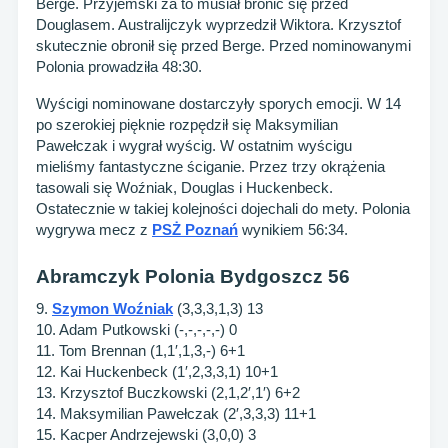
Berge. Przyjemski za to musiał bronić się przed
Douglasem. Australijczyk wyprzedził Wiktora. Krzysztof
skutecznie obronił się przed Berge. Przed nominowanymi
Polonia prowadziła 48:30.
Wyścigi nominowane dostarczyły sporych emocji. W 14
po szerokiej pięknie rozpędził się Maksymilian
Pawełczak i wygrał wyścig. W ostatnim wyścigu
mieliśmy fantastyczne ściganie. Przez trzy okrążenia
tasowali się Woźniak, Douglas i Huckenbeck.
Ostatecznie w takiej kolejności dojechali do mety. Polonia
wygrywa mecz z
PSŻ Poznań
wynikiem 56:34.
Abramczyk Polonia Bydgoszcz 56
9.
Szymon Woźniak
(3,3,3,1,3) 13
10. Adam Putkowski (-,-,-,-,-) 0
11. Tom Brennan (1,1′,1,3,-) 6+1
12. Kai Huckenbeck (1′,2,3,3,1) 10+1
13. Krzysztof Buczkowski (2,1,2′,1′) 6+2
14. Maksymilian Pawełczak (2′,3,3,3) 11+1
15. Kacper Andrzejewski (3,0,0) 3