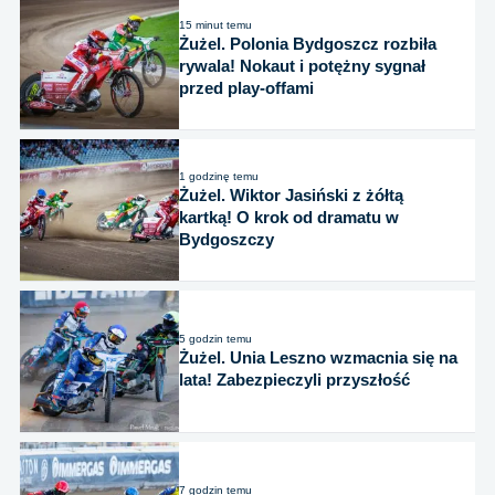
15 minut temu
Żużel. Polonia Bydgoszcz rozbiła
rywala! Nokaut i potężny sygnał
przed play-offami
1 godzinę temu
Żużel. Wiktor Jasiński z żółtą
kartką! O krok od dramatu w
Bydgoszczy
5 godzin temu
Żużel. Unia Leszno wzmacnia się na
lata! Zabezpieczyli przyszłość
7 godzin temu