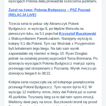
wyścigach Polonia dalej prowadziła sześcioma punktami.
Żużel na żywo: Polonia Bydgoszcz – PSŻ Poznań
[RELACJA LIVE]
Trzecia seria to pokaz siły Abramczyk Polonii
Bydgoszcz. w wyścigu 8, po błędzie Mencela na
pierwszym łuku, na 5:1 pojechał
Krzysztof Buczkowski
z Maksymilianem Pawełczakiem. Następny wyścig to
kolejny 5:1 dla Polonii. Tym raz Woźniak z Przyjemskim
byli bohaterami tego biegu. Na taki sam wynik
zapowiadało się również w biegu 10. Ryan Douglas
jednak na ostatniej prostej wyprzedził Toma Brennana. Po
dziesięciu wyścigach Polonia Bydgoszcz miał już sporą
przewagę nad skorpionami z Poznania. Wynik meczu po
dziesięciu biegach to 38:22.
Kolejna seria rozpoczęła się od kolejnego powiększenia
przewagi Polonii Bydgoszcz. Tym razem był to 4:2. W
wyścigu 12 mieliśmy remis, który dal Polonii już w sumie
45 punktów. Trzynasty bieg za to dał nam sporo emocji.
Mieliśmy dwie pary na torze. Buczkowski bronił się przed