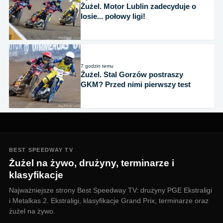
Żużel. Motor Lublin zadecyduje o
losie... połowy ligi!
7 godzin temu
Żużel. Stal Gorzów postraszy
GKM? Przed nimi pierwszy test
BEST SPEEDWAY TV
Żużel na żywo, drużyny, terminarze i
klasyfikacje
Najważniejsze strony Best Speedway TV: drużyny PGE Ekstraligi
i Metalkas 2. Ekstraligi, klasyfikacje Grand Prix, terminarze oraz
żużel na żywo.