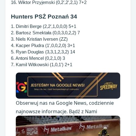
16. Wiktor Przyjemski (0,2′,2′,2,1) 7+2
Hunters PSŻ Poznań 34
1. Dimitri Berge (2,2′,1,0,0,0) 5+1
2. Bartosz Smektała (0,0,3,0,2,2) 7
3. Niels Kristian Iversen (ZZ)
4. Kacper Pludra (1′,0,0,2,0) 3+1
5. Ryan Douglas (3,3,1,2,3,2) 14
6. Antoni Mencel (0,2,1,0) 3
7. Kamil Witkowski (1,0,1′) 2+1
Obserwuj nas na Google News, codziennie
najnowsze informacje. Bądź z Nami