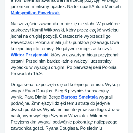
a Tom Brennan awansował na trzecią pozycję. W biegu
juniorskim mieliśmy upadek. Na tor upadł Antoni Mencel i
Maksymilian Pawełczak
.
Na szczęście zawodnikom nic się nie stało. W powtórce
zaskoczył Kamil Witkowski, który przez część wyścigu
jechał na drugiej pozycji. Ostatecznie wyprzedził go
Pawełczak i Polonia miała już 6 punktów przewagi. Dwa
kolejne biegi to remisy. Negatywnie mógł zaskoczyć
Wiktor Przyjemski
, który w czwartym biegu przyjechał
ostatni. Przed nim bardzo ładnie walczyli uczestnicy
wypadku w wyścigu drugim. Po pierwszej serii Polonia
Prowadziła 15:9.
Druga seria rozpoczęła się od kolejnego remisu. Wyścig
wygrał Ryan Douglas. Bieg 6 przyniósł sensacyjny
wynik. Para Dimitri Berge
Bartosz Smektała
wygrali
podwójne. Zmniejszyli dzięki temu stratę do jedynie
dwóch punktów. Wynik ten nie utrzymał się długo. Już w
następnym wyścigu Szymon Woźniak z Wiktorem
Przyjemskim wygrali podwójnie pokonując najlepszego
zawodnika gości, Ryana Douglasa. Po siedmiu