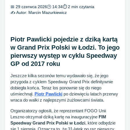
📅 29 czerwca 2026
🕒 14:34
⏱ 2 min czytania
✍️ Autor:
Marcin Mazurkiewicz
Piotr Pawlicki pojedzie z dziką kartą
w Grand Prix Polski w Łodzi. To jego
pierwszy występ w cyklu Speedway
GP od 2017 roku
Jeszcze kilka sezonów temu wydawało się, że jego
przygoda z cyklem Speedway Grand Prix definitywnie
dobiegła końca. Teraz los ponownie się do niego
uśmiechnął.
Piotr Pawlicki
po dziewięciu latach przerwy
wraca do walki z najlepszymi żużlowcami świata.
Organizatorzy ogłosili, że reprezentant FOGO Unii
Leszno otrzymał dziką kartę na inauguracyjne
FIM
Speedway Grand Prix Polski w Łodzi
, które odbędzie
się 1 sierpnia. Oznacza to, że 31-latek po raz pierwszy