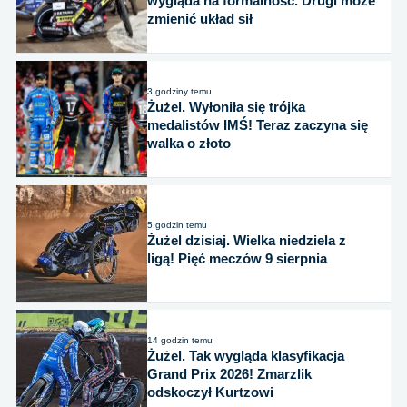
wygląda na formalność. Drugi może
zmienić układ sił
3 godziny temu
Żużel. Wyłoniła się trójka
medalistów IMŚ! Teraz zaczyna się
walka o złoto
5 godzin temu
Żużel dzisiaj. Wielka niedziela z
ligą! Pięć meczów 9 sierpnia
14 godzin temu
Żużel. Tak wygląda klasyfikacja
Grand Prix 2026! Zmarzlik
odskoczył Kurtzowi