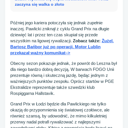
zaczyna się walka o złoto
Później jego kariera potoczyła się jednak zupełnie
inaczej. Pawlicki zniknął z cyklu Grand Prix na długie
dziewięć lat i przez ten czas skupiał się przede
wszystkim na ligowej rywalizacji.
Zobacz także:
Żużel.
Bartosz Bańbor już po operacji. Motor Lublin
przekazał ważny komunikat–>
Obecny sezon pokazuje jednak, że powrót do Leszna był
dla niego bardzo dobrą decyzją. W barwach FOGO Unii
prezentuje równą i skuteczną jazdę, będąc jednym z
ważniejszych punktów zespołu. Oprócz startów w PGE
Ekstralidze reprezentuje także szwedzki klub
Rospiggarna Hallstavik.
Grand Prix w Łodzi będzie dla Pawlickiego nie tylko
okazją do przypomnienia się światowej czołówce, ale
również szansą, by udowodnić, że mimo kilkuletniej
przerwy nadal potrafi rywalizować z najlepszymi
zawodnikami globu. Kibice z pewnością będą liczyć na