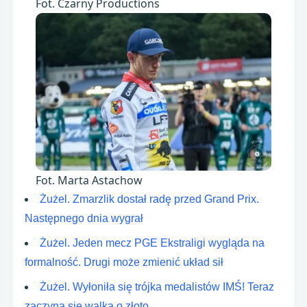
Fot. Czarny Productions
Fot. Marta Astachow
Żużel. Zmarzlik dostał radę przed Grand Prix.
Następnego dnia wygrał
Żużel. Jeden mecz PGE Ekstraligi wygląda na
formalność. Drugi może zmienić układ sił
Żużel. Wyłoniła się trójka medalistów IMŚ! Teraz
zaczyna się walka o złoto