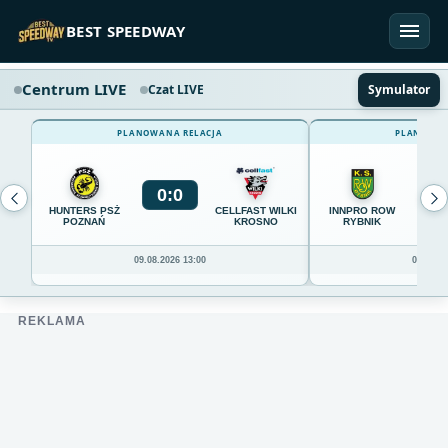
Przejdź do treści
BEST SPEEDWAY
Centrum LIVE
Czat LIVE
Symulator
PLANOWANA RELACJA
PLANOWAN
0
:
0
0
HUNTERS PSŻ
CELLFAST WILKI
INNPRO ROW
POZNAŃ
KROSNO
RYBNIK
09.08.2026 13:00
09.08.20
REKLAMA