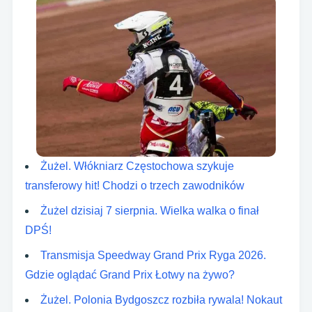
Żużel. Włókniarz Częstochowa szykuje
transferowy hit! Chodzi o trzech zawodników
Żużel dzisiaj 7 sierpnia. Wielka walka o finał
DPŚ!
Transmisja Speedway Grand Prix Ryga 2026.
Gdzie oglądać Grand Prix Łotwy na żywo?
Żużel. Polonia Bydgoszcz rozbiła rywala! Nokaut