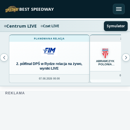
Przejdź do treści
BEST SPEEDWAY
Centrum LIVE
Czat LIVE
Symulator
PLANOWANA RELACJA
ZAKOŃ
65
ABRAMCZYK
2. półfinał DPŚ w Rydze relacja na żywo,
POLONIA
BYDGOSZCZ
wyniki LIVE
06.08.20
07.08.2026 00:00
REKLAMA