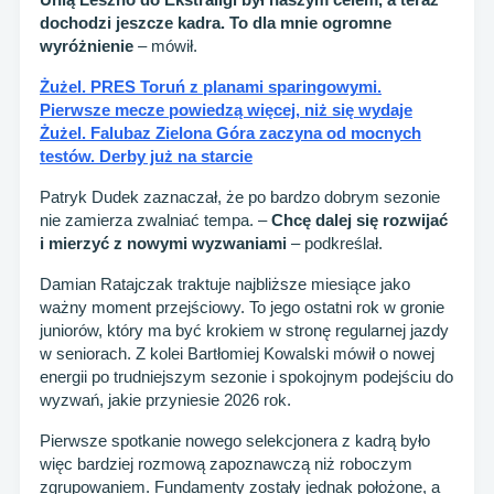
dochodzi jeszcze kadra. To dla mnie ogromne
wyróżnienie
– mówił.
Żużel. PRES Toruń z planami sparingowymi.
Pierwsze mecze powiedzą więcej, niż się wydaje
Żużel. Falubaz Zielona Góra zaczyna od mocnych
testów. Derby już na starcie
Patryk Dudek zaznaczał, że po bardzo dobrym sezonie
nie zamierza zwalniać tempa. –
Chcę dalej się rozwijać
i mierzyć z nowymi wyzwaniami
– podkreślał.
Damian Ratajczak traktuje najbliższe miesiące jako
ważny moment przejściowy. To jego ostatni rok w gronie
juniorów, który ma być krokiem w stronę regularnej jazdy
w seniorach. Z kolei Bartłomiej Kowalski mówił o nowej
energii po trudniejszym sezonie i spokojnym podejściu do
wyzwań, jakie przyniesie 2026 rok.
Pierwsze spotkanie nowego selekcjonera z kadrą było
więc bardziej rozmową zapoznawczą niż roboczym
zgrupowaniem. Fundamenty zostały jednak położone, a