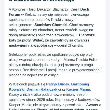
V Kongres i Targi Dekarzy, Blacharzy, Cieśli
Dach
Forum
w Kielcach stały się miejscem pierwszego
spotkania reprezentantów Polski z nowym
selekcjonerem,
Stanisław Chomski
. Choć rozmowy
miały nieformalny charakter, trener zwrócił uwagę na
dobrą atmosferę i otwartość zawodników. –
Pierwsze
koty za płoty. Widać, że zawodnicy są otwarci i
nastawieni na współpracę
– ocenił Chomski.
Selekcjoner podkreślał, że spotkanie odbyło się przy
okazji wsparcia sponsora kadry – Marma Polskie Folie –
ale było dobrą okazją do spokojnej rozmowy u progu
sezonu. Bez deklaracji i presji, raczej o przygotowaniach i
planach na najbliższe miesiące.
W Kielcach pojawili się
Patryk Dudek
,
Bartłomiej
Kowalski
,
Damian Ratajczak
oraz
Kacper Mania
.
Każdy z nich krótko podsumował miniony sezon i
spojrzał w stronę 2026 roku. Najmłodszy z kadrowiczów,
Kacper Mania, nie ukrywał dumy z powołania. –
Awans z
Unią Leszno do Ekstraligi był naszym celem, a teraz