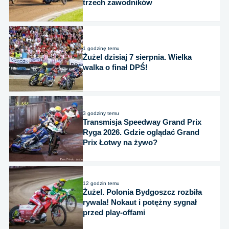
trzech zawodników
1 godzinę temu
Żużel dzisiaj 7 sierpnia. Wielka
walka o finał DPŚ!
3 godziny temu
Transmisja Speedway Grand Prix
Ryga 2026. Gdzie oglądać Grand
Prix Łotwy na żywo?
12 godzin temu
Żużel. Polonia Bydgoszcz rozbiła
rywala! Nokaut i potężny sygnał
przed play-offami