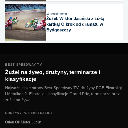
13 godzin temu
Żużel. Wiktor Jasiński z żółtą
kartką! O krok od dramatu w
Bydgoszczy
BEST SPEEDWAY TV
Żużel na żywo, drużyny, terminarze i
klasyfikacje
Najważniejsze strony Best Speedway TV: drużyny PGE Ekstraligi
i Metalkas 2. Ekstraligi, klasyfikacje Grand Prix, terminarze oraz
żużel na żywo.
DRUŻYNY PGE EKSTRALIGI
Orlen Oil Motor Lublin