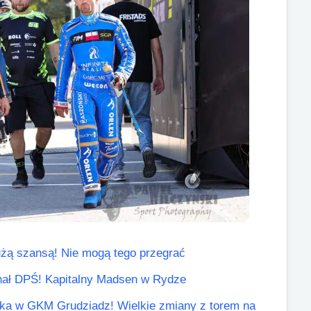
żą szansą! Nie mogą tego przegrać
finał DPŚ! Kapitalny Madsen w Rydze
ricka w GKM Grudziadz! Wielkie zmiany z torem na