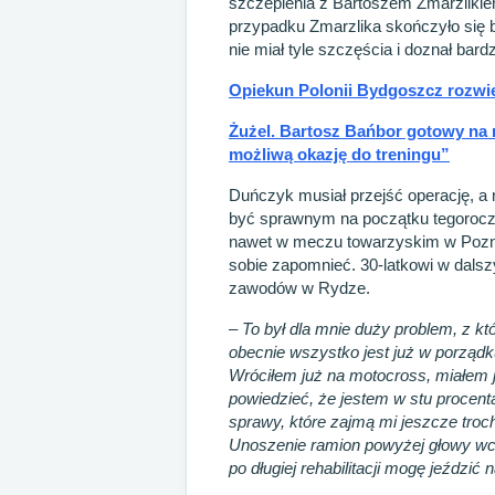
szczepienia z Bartoszem Zmarzlikiem
przypadku Zmarzlika skończyło się
nie miał tyle szczęścia i doznał ba
Opiekun Polonii Bydgoszcz rozwie
Żużel. Bartosz Bańbor gotowy na
możliwą okazję do treningu”
Duńczyk musiał przejść operację, a n
być sprawnym na początku tegoroczn
nawet w meczu towarzyskim w Poznan
sobie zapomnieć. 30-latkowi w dal
zawodów w Rydze.
– To był dla mnie duży problem, z k
obecnie wszystko jest już w porządku.
Wróciłem już na motocross, miałem 
powiedzieć, że jestem w stu procen
sprawy, które zajmą mi jeszcze troc
Unoszenie ramion powyżej głowy wcią
po długiej rehabilitacji mogę jeździć