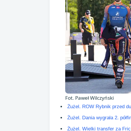
Fot. Paweł Wilczyński
Żużel. ROW Rybnik przed du
Żużel. Dania wygrała 2. pół
Żużel. Wielki transfer za F