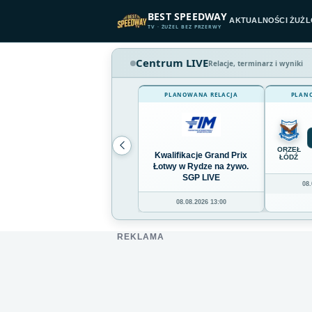
Przejdź do treści
BEST SPEEDWAY
AKTUALNOŚCI ŻUŻ
TV · ŻUŻEL BEZ PRZERWY
Centrum LIVE
Relacje, terminarz i wyniki
PLANOWANA RELACJA
PLAN
ORZEŁ
Kwalifikacje Grand Prix
ŁÓDŹ
Łotwy w Rydze na żywo.
SGP LIVE
08.
08.08.2026 13:00
REKLAMA