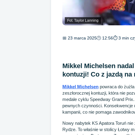
Fot. Taylor Lanning
📅 23 marca 2025
🕒 12:56
⏱ 3 min cz
Mikkel Michelsen nadal
kontuzji! Co z jazdą n
Mikkel Michelsen
powraca do żużla 
zeszłorocznej kontuzji, która nie p
medale cyklu Speedway Grand Prix
pewnych czynności. Konsekwencje ur
kampanii, co nie pomaga zawodnikow
Nowy nabytek KS Apatora Toruń nie 
Rydze. To właśnie w stolicy Łotwy m