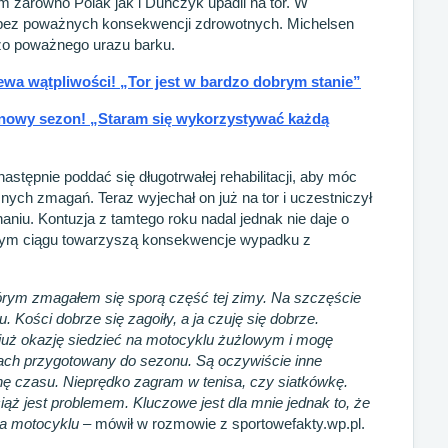
 zarówno Polak jak i Duńczyk upadli na tor. W
 bez poważnych konsekwencji zdrowotnych. Michelsen
rdzo poważnego urazu barku.
wa wątpliwości! „Tor jest w bardzo dobrym stanie”
 nowy sezon! „Staram się wykorzystywać każdą
astępnie poddać się długotrwałej rehabilitacji, aby móc
ych zmagań. Teraz wyjechał on już na tor i uczestniczył
iu. Kontuzja z tamtego roku nadal jednak nie daje o
szym ciągu towarzyszą konsekwencje wypadku z
tórym zmagałem się sporą część tej zimy. Na szczęście
 Kości dobrze się zagoiły, a ja czuję się dobrze.
już okazję siedzieć na motocyklu żużlowym i mogę
tach przygotowany do sezonu. Są oczywiście inne
hę czasu. Nieprędko zagram w tenisa, czy siatkówkę.
ż jest problemem. Kluczowe jest dla mnie jednak to, że
 na motocyklu
– mówił w rozmowie z sportowefakty.wp.pl.