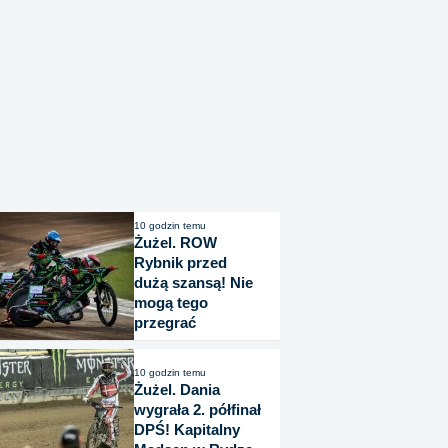
10 godzin temu
Żużel. ROW
Rybnik przed
dużą szansą! Nie
mogą tego
przegrać
10 godzin temu
Żużel. Dania
wygrała 2. półfinał
DPŚ! Kapitalny