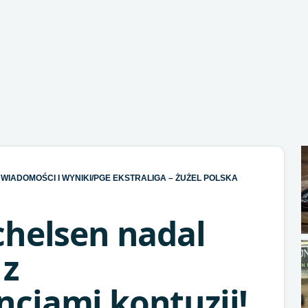
WIADOMOŚCI I WYNIKI
/
PGE EKSTRALIGA – ŻUŻEL POLSKA
chelsen nadal
 z
cjami kontuzji!