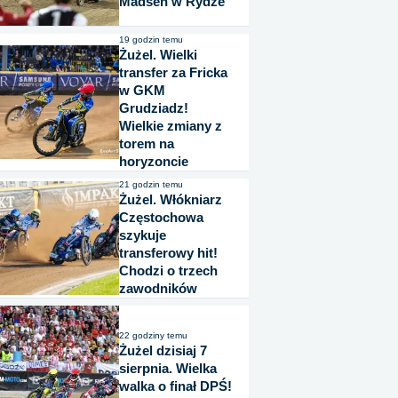
Madsen w Rydze
19 godzin temu
Żużel. Wielki
transfer za Fricka
w GKM
Grudziadz!
Wielkie zmiany z
torem na
horyzoncie
21 godzin temu
Żużel. Włókniarz
Częstochowa
szykuje
transferowy hit!
Chodzi o trzech
zawodników
22 godziny temu
Żużel dzisiaj 7
sierpnia. Wielka
walka o finał DPŚ!