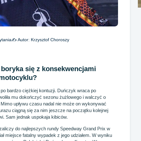
ytania
✍️ Autor:
Krzysztof Choroszy
 boryka się z konsekwencjami
a motocyklu?
po bardzo ciężkiej kontuzji. Duńczyk wraca po
ozwoliła mu dokończyć sezonu żużlowego i walczyć o
. Mimo upływu czasu nadal nie może on wykonywać
azu ciągną się za nim jeszcze na początku kolejnej
i. Sam jednak uspokaja kibiców.
zaliczy do najlepszych rundy Speedway Grand Prix w
iał miejsce fatalny wypadek z jego udziałem. W wyniku