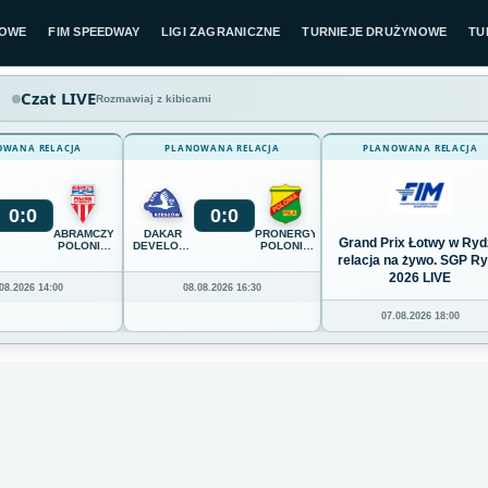
LOWE
FIM SPEEDWAY
LIGI ZAGRANICZNE
TURNIEJE DRUŻYNOWE
TU
Czat LIVE
Rozmawiaj z kibicami
OWANA RELACJA
PLANOWANA RELACJA
PLANOWANA RELACJA
0
:
0
0
:
0
ABRAMCZYK
DAKAR
PRONERGY
Grand Prix Łotwy w Ryd
POLONIA
DEVELOPMENT
POLONIA
BYDGOSZCZ
STAL
PIŁA
relacja na żywo. SGP R
RZESZÓW
2026 LIVE
08.2026 14:00
08.08.2026 16:30
07.08.2026 18:00