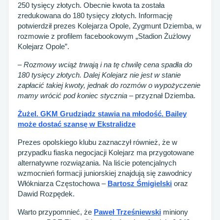
250 tysięcy złotych. Obecnie kwota ta została
zredukowana do 180 tysięcy złotych. Informację
potwierdził prezes Kolejarza Opole, Zygmunt Dziemba, w
rozmowie z profilem facebookowym „Stadion Żużlowy
Kolejarz Opole”.
– Rozmowy wciąż trwają i na tę chwilę cena spadła do
180 tysięcy złotych. Dalej Kolejarz nie jest w stanie
zapłacić takiej kwoty, jednak do rozmów o wypożyczenie
mamy wrócić pod koniec stycznia –
przyznał Dziemba.
Żużel. GKM Grudziądz stawia na młodość. Bailey
może dostać szansę w Ekstralidze
Prezes opolskiego klubu zaznaczył również, że w
przypadku fiaska negocjacji Kolejarz ma przygotowane
alternatywne rozwiązania. Na liście potencjalnych
wzmocnień formacji juniorskiej znajdują się zawodnicy
Włókniarza Częstochowa –
Bartosz Śmigielski
oraz
Dawid Rozpędek.
Warto przypomnieć, że
Paweł Trześniewski
miniony