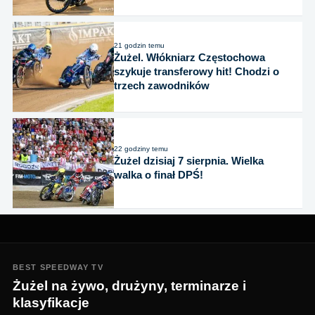
21 godzin temu
Żużel. Włókniarz Częstochowa
szykuje transferowy hit! Chodzi o
trzech zawodników
22 godziny temu
Żużel dzisiaj 7 sierpnia. Wielka
walka o finał DPŚ!
BEST SPEEDWAY TV
Żużel na żywo, drużyny, terminarze i
klasyfikacje