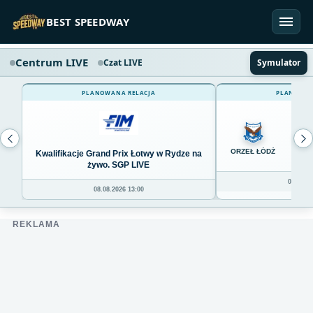
Przejdź do treści
BEST SPEEDWAY
Centrum LIVE
Czat LIVE
Symulator
PLANOWANA RELACJA
PLANOWAN
0
ORZEŁ ŁÓDŹ
Kwalifikacje Grand Prix Łotwy w Rydze na
żywo. SGP LIVE
08.08.20
08.08.2026 13:00
REKLAMA