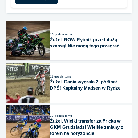
10 godzin temu
Żużel. ROW Rybnik przed dużą
szansą! Nie mogą tego przegrać
11 godzin temu
Żużel. Dania wygrała 2. półfinał
DPŚ! Kapitalny Madsen w Rydze
19 godzin temu
Żużel. Wielki transfer za Fricka w
GKM Grudziadz! Wielkie zmiany z
torem na horyzoncie