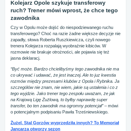
Kolejarz Opole szykuje transferowy
ruch? Trener mówi wprost, że chce tego
zawodnika
Czy w Opolu może dojść do niespodziewanego ruchu
transferowego? Choć na razie żadne większe decyzje nie
zapadły, słowa Roberta Ruszkiewicza, czyli nowego
trenera Kolejarza rozpalają wyobraźnie kibiców. W
rozmowie nie brakuje otrożności, ale pojawia się też
jasna deklaracj.
“Być może. Bardzo chcielibyśmy tego zawodnika nie ma
co ukrywać i udawać, że jest inaczej. Ale to juz kwestia
rozmów między prezesami klubów z Opola i Rybnika. Ja
szczególów nie znam, nie wiem, jakie są ustalenia i co z
tego wyjdzie. Jako trener tego zespołu uważam, że jak
na Krajową Ligę Żużlową, to byłby naprawdę super
transfer, bo ten zawodnik ma ogromny potencjał”
– mówi
o potencjalnym podpisaniu Pawła Trześniewskiego.
Żużel. Stal Gorzów wyprzedziła innych? To Memoriał
Jancarza otworzy sezon