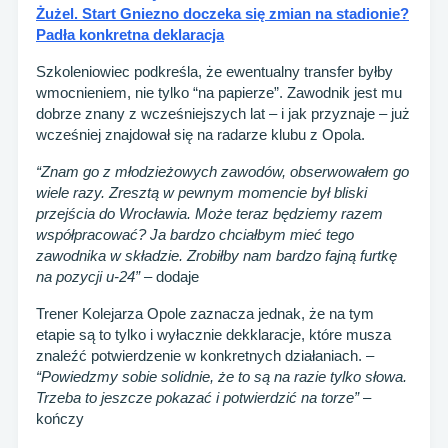
Żużel. Start Gniezno doczeka się zmian na stadionie?
Padła konkretna deklaracja
Szkoleniowiec podkreśla, że ewentualny transfer byłby
wmocnieniem, nie tylko “na papierze”. Zawodnik jest mu
dobrze znany z wcześniejszych lat – i jak przyznaje – już
wcześniej znajdował się na radarze klubu z Opola.
“Znam go z młodzieżowych zawodów, obserwowałem go
wiele razy. Zresztą w pewnym momencie był bliski
przejścia do Wrocławia. Może teraz będziemy razem
współpracować? Ja bardzo chciałbym mieć tego
zawodnika w składzie. Zrobiłby nam bardzo fajną furtkę
na pozycji u-24” –
dodaje
Trener Kolejarza Opole zaznacza jednak, że na tym
etapie są to tylko i wyłacznie dekklaracje, które musza
znaleźć potwierdzenie w konkretnych działaniach. –
“Powiedzmy sobie solidnie, że to są na razie tylko słowa.
Trzeba to jeszcze pokazać i potwierdzić na torze”
–
kończy