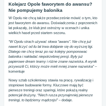
Kolejarz Opole faworytem do awansu?
Nie pompujemy balonika
W Opolu nie chcą także przedwcześnie mówić o tym, kto
jest faworytem do awansu. Doświadczenia z poprzeenich
lat pokazały, że klub jest ostrożny w ocenach i unika
wielkich haseł przed startem sezonu.
“W Opolu strach używać słowa “awans”. Nie chcę już
nawet liczyć od ilu lat trwa dobijanie się do wyższej ligi.
Dlatego nie chcę teraz po raz kolejny pomponowac
balonika i nakładać niepotrzebnej presji
.
Były już
papierowe dream teamy i różne znane nazwiska. A wynik
przywozili Ci, którzy może mieli mniej znane nazwiska”
–
komentuje
Nowy sztab szkoleniowy stawia na pracę, rywalizację i
stopniowe budowanie formy. Kluczowe mają być
pierwsze treningi oraz sparingi, które pokażą realny
potencjał drużyny.
“Niech rusza przynajmniej pierwsze
treningi, to będziemy mądrzejsi”
– dodaje.