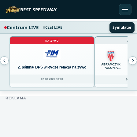
Przejdź do treści
BEST SPEEDWAY
Centrum LIVE
Czat LIVE
Symulator
NA ŻYWO
ZAKOŃ
65
ABRAMCZYK
2. półfinał DPŚ w Rydze relacja na żywo
POLONIA
BYDGOSZCZ
07.08.2026 18:00
06.08.20
REKLAMA