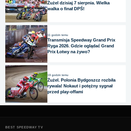
Żużel dzisiaj 7 sierpnia. Wielka
walka o finał DPŚ!
11 godzin temu
Transmisja Speedway Grand Prix
Ryga 2026. Gdzie oglądać Grand
Prix Łotwy na żywo?
19 godzin temu
Żużel. Polonia Bydgoszcz rozbiła
rywala! Nokaut i potężny sygnał
przed play-offami
BEST SPEEDWAY TV