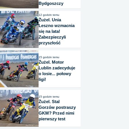
Bydgoszczy
12 godzin temu
Żużel. Unia
Leszno wzmacnia
się na lata!
Zabezpieczyli
przyszłość
15 godzin temu
Żużel. Motor
Lublin zadecyduje
o losie... połowy
ligi!
15 godzin temu
Żużel. Stal
Gorzów postraszy
GKM? Przed nimi
pierwszy test