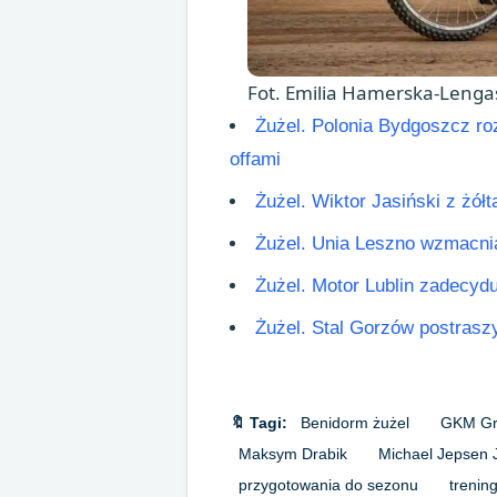
Fot. Emilia Hamerska-Lenga
Żużel. Polonia Bydgoszcz roz
offami
Żużel. Wiktor Jasiński z żó
Żużel. Unia Leszno wzmacnia 
Żużel. Motor Lublin zadecydu
Żużel. Stal Gorzów postrasz
🔖 Tagi:
Benidorm żużel
GKM Gr
Maksym Drabik
Michael Jepsen 
przygotowania do sezonu
trenin