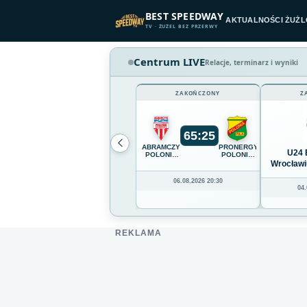
Przejdź do treści
BEST SPEEDWAY
AKTUALNOŚCI ŻUŻ
TV · ŻUŻEL BEZ PRZERWY
Centrum LIVE
Relacje, terminarz i wyniki
ZAKOŃCZONY
Z
65
:
25
ABRAMCZYK
PRONERGY
U24 
POLONIA
POLONIA
BYDGOSZCZ
PIŁA
Wrocławi
06.08.2026 20:30
04.
REKLAMA