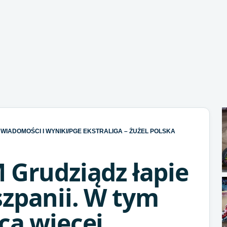
WIADOMOŚCI I WYNIKI
/
PGE EKSTRALIGA – ŻUŻEL POLSKA
 Grudziądz łapie
zpanii. W tym
cą więcej