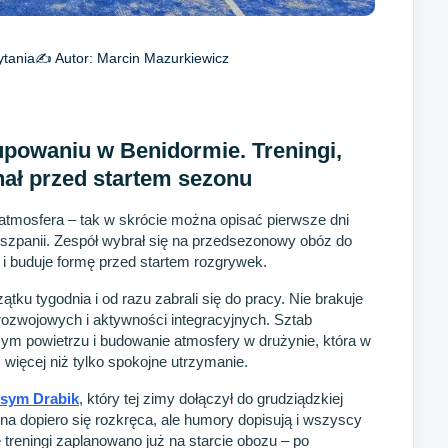
ytania
✍️ Autor:
Marcin Mazurkiewicz
powaniu w Benidormie. Treningi,
nał przed startem sezonu
atmosfera – tak w skrócie można opisać pierwsze dni
szpanii. Zespół wybrał się na przedsezonowy obóz do
 i buduje formę przed startem rozgrywek.
tku tygodnia i od razu zabrali się do pracy. Nie brakuje
rozwojowych i aktywności integracyjnych. Sztab
ym powietrzu i budowanie atmosfery w drużynie, która w
ięcej niż tylko spokojne utrzymanie.
sym Drabik
, który tej zimy dołączył do grudziądzkiej
yna dopiero się rozkręca, ale humory dopisują i wszyscy
 treningi zaplanowano już na starcie obozu – po