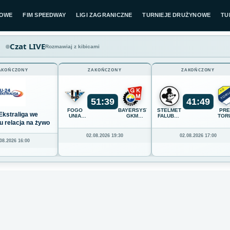
LOWE
FIM SPEEDWAY
LIGI ZAGRANICZNE
TURNIEJE DRUŻYNOWE
TU
Czat LIVE
Rozmawiaj z kibicami
AKOŃCZONY
ZAKOŃCZONY
ZAKOŃCZONY
51
:
39
41
:
49
FOGO
BAYERSYSTEM
STELMET
PR
Ekstraliga we
UNIA
GKM
FALUBAZ
TOR
LESZNO
GRUDZIĄDZ
ZIELONA
u relacja na żywo
GÓRA
02.08.2026 19:30
02.08.2026 17:00
08.2026 16:00