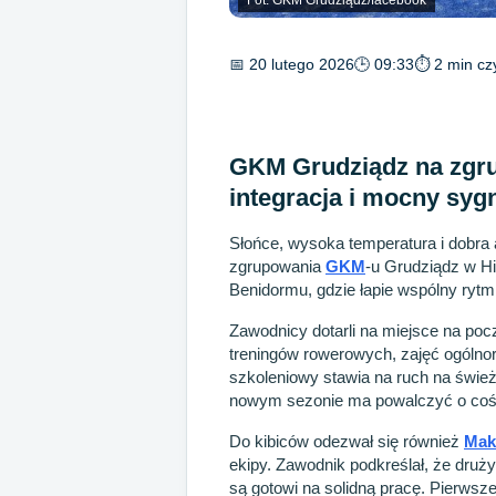
📅 20 lutego 2026
🕒 09:33
⏱ 2 min cz
GKM Grudziądz na zgru
integracja i mocny syg
Słońce, wysoka temperatura i dobra 
zgrupowania
GKM
-u Grudziądz w Hi
Benidormu, gdzie łapie wspólny rytm
Zawodnicy dotarli na miejsce na począ
treningów rowerowych, zajęć ogólno
szkoleniowy stawia na ruch na śwież
nowym sezonie ma powalczyć o coś w
Do kibiców odezwał się również
Mak
ekipy. Zawodnik podkreślał, że druż
są gotowi na solidną pracę. Pierwsze