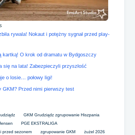
s
biła rywala! Nokaut i potężny sygnał przed play-
łtą kartką! O krok od dramatu w Bydgoszczy
się na lata! Zabezpieczyli przyszłość
je o losie… połowy ligi!
y GKM? Przed nimi pierwszy test
udziądz
GKM Grudziądz zgrupowanie Hiszpania
Jensen
PGE EKSTRALIGA
gi przed sezonem
zgrupowanie GKM
żużel 2026