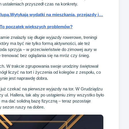
 ustaleniach przyszedł czas na konkrety.
 lupą.Wytykają wydatki na mieszkania, przejazdy i…
.To początek większych problemów?
amie znalazły się długie wyjazdy rowerowe, treningi
 który ma być nie tylko formą aktywności, ale też
oda sprzyja – w przeciwieństwie do zimowej aury w
 trenować bez oglądania się na mróz czy śnieg.
nych. W trakcie zgrupowania swoje urodziny świętował
ógł liczyć na tort i życzenia od kolegów z zespołu, co
ynie jest naprawdę dobra.
 już czekać na pierwsze wyjazdy na tor. W Grudziądzu
y ul. Hallera, tak aby po ustąpieniu zimy wszystko było
ma dać solidną bazę fizyczną – teraz pozostaje
dy sezon ruszy na dobre.