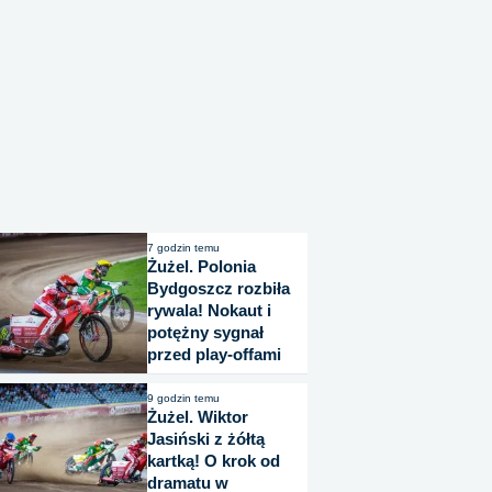
7 godzin temu
Żużel. Polonia
Bydgoszcz rozbiła
rywala! Nokaut i
potężny sygnał
przed play-offami
9 godzin temu
Żużel. Wiktor
Jasiński z żółtą
kartką! O krok od
dramatu w