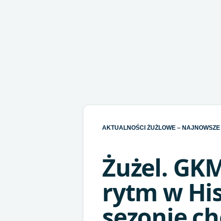
AKTUALNOŚCI ŻUŻLOWE – NAJNOWSZE 
Żużel. GKM
rytm w His
sezonie ch