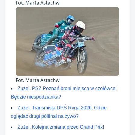
Fot. Marta Astachw
Fot. Marta Astachw
Żużel. PSŻ Poznań broni miejsca w czołówce!
Będzie niespodzianka?
Żużel. Transmisja DPŚ Ryga 2026. Gdzie
oglądać drugi półfinał na żywo?
Żużel. Kolejna zmiana przed Grand Prix!