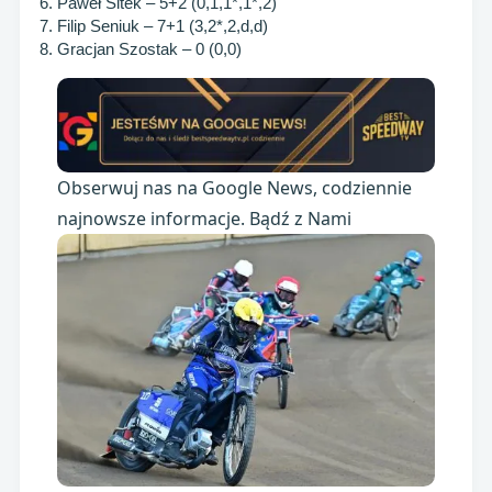
6. Paweł Sitek – 5+2 (0,1,1*,1*,2)
7. Filip Seniuk – 7+1 (3,2*,2,d,d)
8. Gracjan Szostak – 0 (0,0)
Obserwuj nas na Google News, codziennie
najnowsze informacje. Bądź z Nami