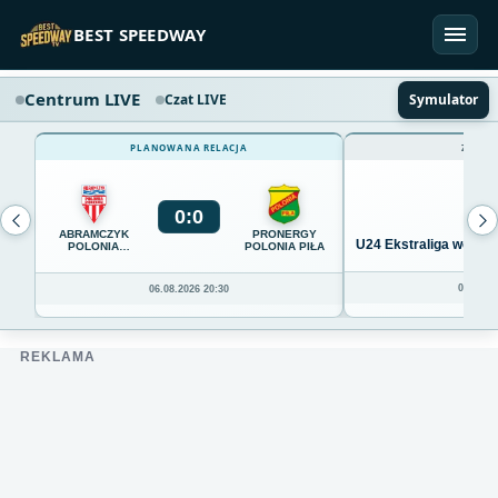
Przejdź do treści
BEST SPEEDWAY
Centrum LIVE
Czat LIVE
Symulator
PLANOWANA RELACJA
ZAKOŃ
0
:
0
ABRAMCZYK
PRONERGY
U24 Ekstraliga we Wro
POLONIA
POLONIA PIŁA
BYDGOSZCZ
04.08.20
06.08.2026 20:30
REKLAMA