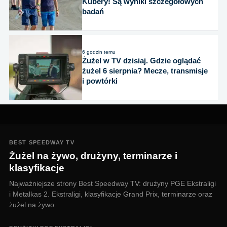
Kubery! Są wyniki szczegółowych
badań
6 godzin temu
Żużel w TV dzisiaj. Gdzie oglądać
żużel 6 sierpnia? Mecze, transmisje
i powtórki
BEST SPEEDWAY TV
Żużel na żywo, drużyny, terminarze i
klasyfikacje
Najważniejsze strony Best Speedway TV: drużyny PGE Ekstraligi
i Metalkas 2. Ekstraligi, klasyfikacje Grand Prix, terminarze oraz
żużel na żywo.