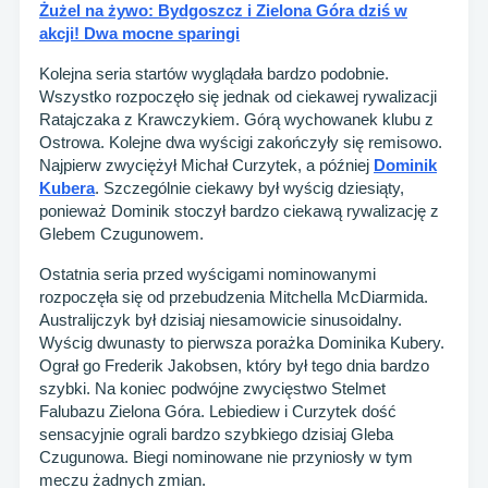
Żużel na żywo: Bydgoszcz i Zielona Góra dziś w
akcji! Dwa mocne sparingi
Kolejna seria startów wyglądała bardzo podobnie.
Wszystko rozpoczęło się jednak od ciekawej rywalizacji
Ratajczaka z Krawczykiem. Górą wychowanek klubu z
Ostrowa. Kolejne dwa wyścigi zakończyły się remisowo.
Najpierw zwyciężył Michał Curzytek, a później
Dominik
Kubera
. Szczególnie ciekawy był wyścig dziesiąty,
ponieważ Dominik stoczył bardzo ciekawą rywalizację z
Glebem Czugunowem.
Ostatnia seria przed wyścigami nominowanymi
rozpoczęła się od przebudzenia Mitchella McDiarmida.
Australijczyk był dzisiaj niesamowicie sinusoidalny.
Wyścig dwunasty to pierwsza porażka Dominika Kubery.
Ograł go Frederik Jakobsen, który był tego dnia bardzo
szybki. Na koniec podwójne zwycięstwo Stelmet
Falubazu Zielona Góra. Lebiediew i Curzytek dość
sensacyjnie ograli bardzo szybkiego dzisiaj Gleba
Czugunowa. Biegi nominowane nie przyniosły w tym
meczu żadnych zmian.