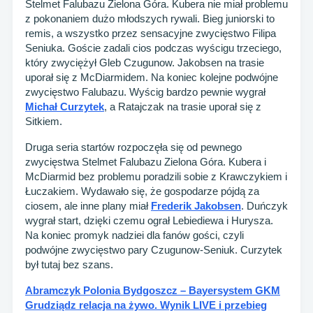
Stelmet Falubazu Zielona Góra. Kubera nie miał problemu
z pokonaniem dużo młodszych rywali. Bieg juniorski to
remis, a wszystko przez sensacyjne zwycięstwo Filipa
Seniuka. Goście zadali cios podczas wyścigu trzeciego,
który zwyciężył Gleb Czugunow. Jakobsen na trasie
uporał się z McDiarmidem. Na koniec kolejne podwójne
zwycięstwo Falubazu. Wyścig bardzo pewnie wygrał
Michał Curzytek
, a Ratajczak na trasie uporał się z
Sitkiem.
Druga seria startów rozpoczęła się od pewnego
zwycięstwa Stelmet Falubazu Zielona Góra. Kubera i
McDiarmid bez problemu poradzili sobie z Krawczykiem i
Łuczakiem. Wydawało się, że gospodarze pójdą za
ciosem, ale inne plany miał
Frederik Jakobsen
. Duńczyk
wygrał start, dzięki czemu ograł Lebiediewa i Hurysza.
Na koniec promyk nadziei dla fanów gości, czyli
podwójne zwycięstwo pary Czugunow-Seniuk. Curzytek
był tutaj bez szans.
Abramczyk Polonia Bydgoszcz – Bayersystem GKM
Grudziądz relacja na żywo. Wynik LIVE i przebieg