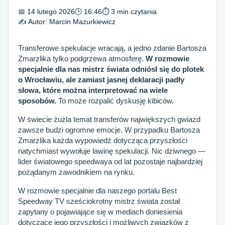
📅 14 lutego 2026
🕒 16:46
⏱ 3 min czytania
✍️ Autor:
Marcin Mazurkiewicz
Transferowe spekulacje wracają, a jedno zdanie Bartosza
Zmarzlika tylko podgrzewa atmosferę.
W rozmowie
specjalnie dla nas mistrz świata odniósł się do plotek
o Wrocławiu, ale zamiast jasnej deklaracji padły
słowa, które można interpretować na wiele
sposobów.
To może rozpalić dyskusję kibiców.
W świecie żużla temat transferów największych gwiazd
zawsze budzi ogromne emocje. W przypadku Bartosza
Zmarzlika każda wypowiedź dotycząca przyszłości
natychmiast wywołuje lawinę spekulacji. Nic dziwnego —
lider światowego speedwaya od lat pozostaje najbardziej
pożądanym zawodnikiem na rynku.
W rozmowie specjalnie dla naszego portalu Best
Speedway TV sześciokrotny mistrz świata został
zapytany o pojawiające się w mediach doniesienia
dotyczące jego przyszłości i możliwych związków z