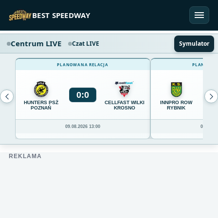
Przejdź do treści
BEST SPEEDWAY
Centrum LIVE
Czat LIVE
Symulator
PLANOWANA RELACJA
PLANOWAN
0
:
0
0
HUNTERS PSŻ
CELLFAST WILKI
INNPRO ROW
POZNAŃ
KROSNO
RYBNIK
09.08.2026 13:00
09.08.20
REKLAMA