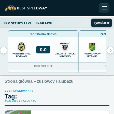
Przejdź do treści
BEST SPEEDWAY
Centrum LIVE
Czat LIVE
Symulator
PLANOWANA RELACJA
PLANOWAN
0
:
0
0
HUNTERS PSŻ
CELLFAST WILKI
INNPRO ROW
POZNAŃ
KROSNO
RYBNIK
09.08.2026 13:00
09.08.20
Strona główna
»
żużlowcy Falubazu
BEST SPEEDWAY TV
Tag:
ŻUŻLOWCY FALUBAZU