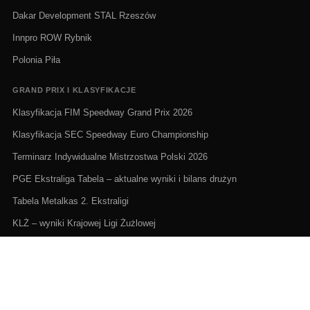
Dakar Development STAL Rzeszów
Innpro ROW Rybnik
Polonia Piła
GRAND PRIX I KLASYFIKACJE
Klasyfikacja FIM Speedway Grand Prix 2026
Klasyfikacja SEC Speedway Euro Championship
Terminarz Indywidualne Mistrzostwa Polski 2026
PGE Ekstraliga Tabela – aktualne wyniki i bilans drużyn
Tabela Metalkas 2. Ekstraligi
KLŻ – wyniki Krajowej Ligi Żużlowej
ŻUŻEL NA ŻYWO I TERMINARZE
Żużel na żywo: Gdzie oglądać transmisje
PGE Ekstraliga terminarz