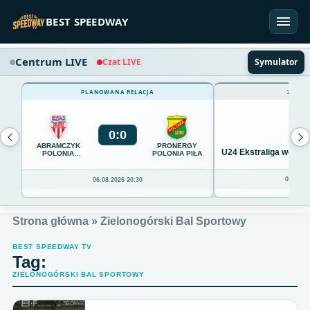
Przejdź do treści
BEST SPEEDWAY
Centrum LIVE
Czat LIVE
Symulator
PLANOWANA RELACJA
ZAKOŃ
0
:
0
ABRAMCZYK
PRONERGY
U24 Ekstraliga we Wro
POLONIA
POLONIA PIŁA
BYDGOSZCZ
04.08.20
06.08.2026 20:30
Strona główna
»
Zielonogórski Bal Sportowy
BEST SPEEDWAY TV
Tag:
ZIELONOGÓRSKI BAL SPORTOWY