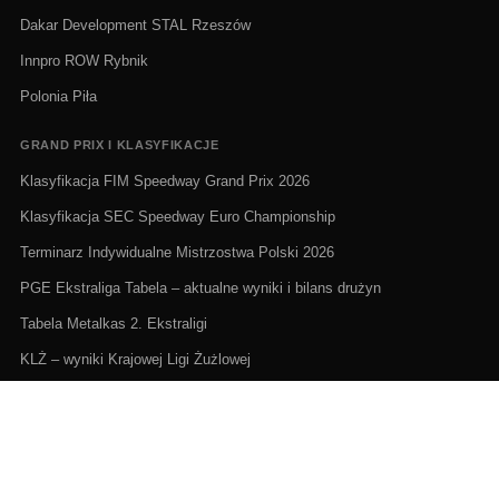
Dakar Development STAL Rzeszów
Innpro ROW Rybnik
Polonia Piła
GRAND PRIX I KLASYFIKACJE
Klasyfikacja FIM Speedway Grand Prix 2026
Klasyfikacja SEC Speedway Euro Championship
Terminarz Indywidualne Mistrzostwa Polski 2026
PGE Ekstraliga Tabela – aktualne wyniki i bilans drużyn
Tabela Metalkas 2. Ekstraligi
KLŻ – wyniki Krajowej Ligi Żużlowej
ŻUŻEL NA ŻYWO I TERMINARZE
Żużel na żywo: Gdzie oglądać transmisje
PGE Ekstraliga terminarz