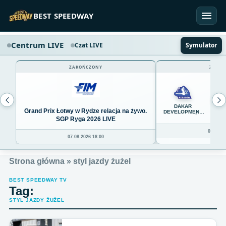
Przejdź do treści
BEST SPEEDWAY
Centrum LIVE
Czat LIVE
Symulator
ZAKOŃCZONY
ZAKOŃ
45
DAKAR
Grand Prix Łotwy w Rydze relacja na żywo.
DEVELOPMENT
STAL RZESZÓW
SGP Ryga 2026 LIVE
08.08.20
07.08.2026 18:00
Strona główna
»
styl jazdy żużel
BEST SPEEDWAY TV
Tag:
STYL JAZDY ŻUŻEL