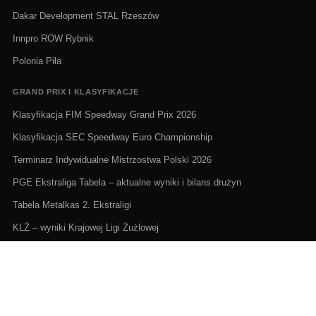
Dakar Development STAL Rzeszów
Innpro ROW Rybnik
Polonia Piła
GRAND PRIX I KLASYFIKACJE
Klasyfikacja FIM Speedway Grand Prix 2026
Klasyfikacja SEC Speedway Euro Championship
Terminarz Indywidualne Mistrzostwa Polski 2026
PGE Ekstraliga Tabela – aktualne wyniki i bilans drużyn
Tabela Metalkas 2. Ekstraligi
KLŻ – wyniki Krajowej Ligi Żużlowej
ŻUŻEL NA ŻYWO I TERMINARZE
Żużel na żywo: Gdzie oglądać transmisje
PGE Ekstraliga terminarz